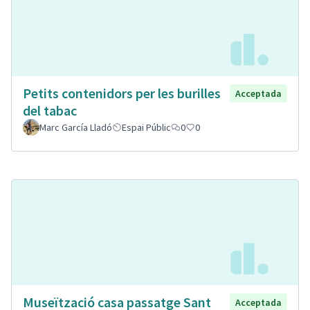
Petits contenidors per les burilles
Acceptada
del tabac
Marc García Lladó
Espai Públic
0
0
Museïtzació casa passatge Sant
Acceptada