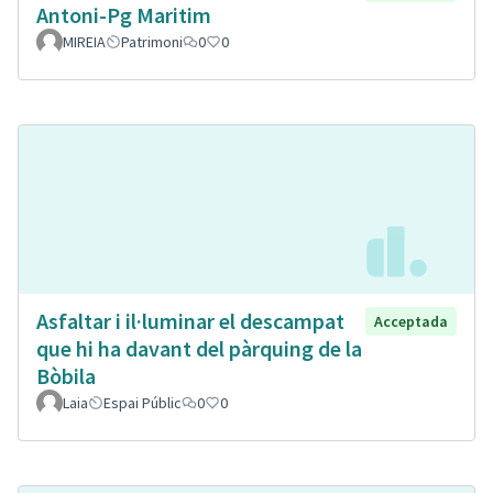
Antoni-Pg Maritim
MIREIA
Patrimoni
0
0
Asfaltar i il·luminar el descampat
Acceptada
que hi ha davant del pàrquing de la
Bòbila
Laia
Espai Públic
0
0