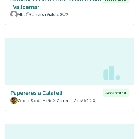
i Valldemar
Alba
Carrers i Vials
0
2
Papereres a Calafell
Acceptada
Cecilia Sarda Mañe
Carrers i Vials
0
0