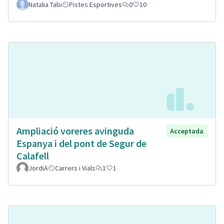
Natalia Tabi
Pistes Esportives
0
10
Ampliació voreres avinguda
Acceptada
Espanya i del pont de Segur de
Calafell
JordiA
Carrers i Vials
1
1