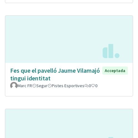
Fes que el pavelló Jaume Vilamajó
Acceptada
tingui identitat
Marc FR
Segur
Pistes Esportives
0
0