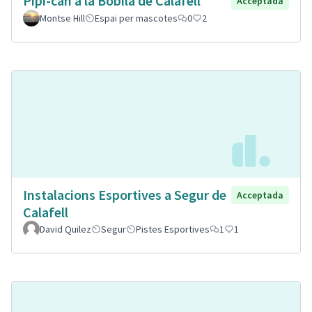
Pipi-can a la Bòbila de Calafell
Acceptada
Montse Hill
Espai per mascotes
0
2
Instalacions Esportives a Segur de
Acceptada
Calafell
David Quilez
Segur
Pistes Esportives
1
1