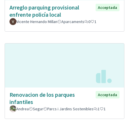
Arreglo parquing provisional
Acceptada
enfrente policía local
Vicente Hernando Millan
Aparcaments
0
1
Renovacion de los parques
Acceptada
infantiles
Andrea
Segur
Parcs i Jardins Sostenibles
1
1