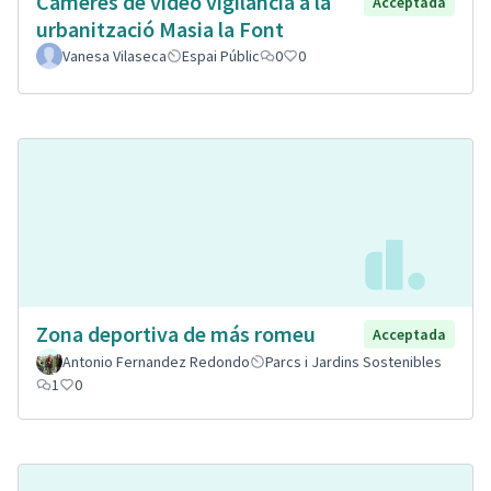
Càmeres de vídeo vigilancia a la
Acceptada
urbanització Masia la Font
Vanesa Vilaseca
Espai Públic
0
0
Zona deportiva de más romeu
Acceptada
Antonio Fernandez Redondo
Parcs i Jardins Sostenibles
1
0