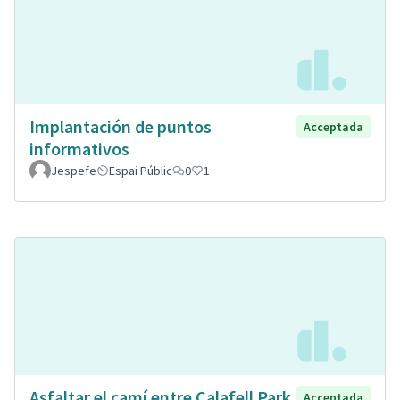
Implantación de puntos
Acceptada
informativos
Jespefe
Espai Públic
0
1
Asfaltar el camí entre Calafell Park
Acceptada