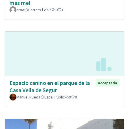
mas mel
aroa
Carrers i Vials
0
1
Espacio canino en el parque de la
Acceptada
Casa Vella de Segur
Manuel Rueda
Espai Públic
0
0