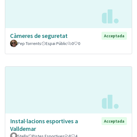
Càmeres de seguretat
Acceptada
Pep Torrents
Espai Públic
0
0
Instal·lacions esportives a
Acceptada
Valldemar
Stella
Pistes Esportives
8
4