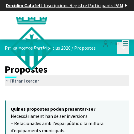
Decidim Calafell
-
Inscripcions Registre Participants PAM
Menú
Entra
Menú p
Pressupostos Participatius 2020
/
Propostes
Propostes
Filtrar i cercar
Saltar el mapa
Leaflet
|
©
HERE maps
16
El següent element és un mapa que presenta els components d'aq
+
Quines propostes poden presentar-se?
−
Necessàriament han de ser inversions.
– Relacionades amb l’espai públic o la millora
d’equipaments municipals.