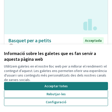
Basquet per a petits
Acceptada
Sandra Soler Castells
Pistes Esportives
0
0
Informació sobre les galetes que es fan servir a
aquesta pàgina web
Utilitzem galetes en el nostre lloc web per a millorar el rendiment i el
contingut d'aquest. Les galetes ens permeten oferir una experiència
d'usuari i uns continguts més personalitzats des dels nostres canals
de xarxes socials.
Acceptar totes
Rebutjar-les
Configuració
Acceso directo a urb. Bellamar y
Acceptada