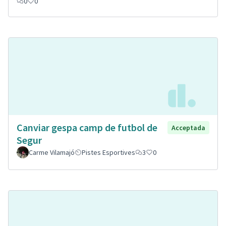
0
0
Canviar gespa camp de futbol de
Acceptada
Segur
Carme Vilamajó
Pistes Esportives
3
0