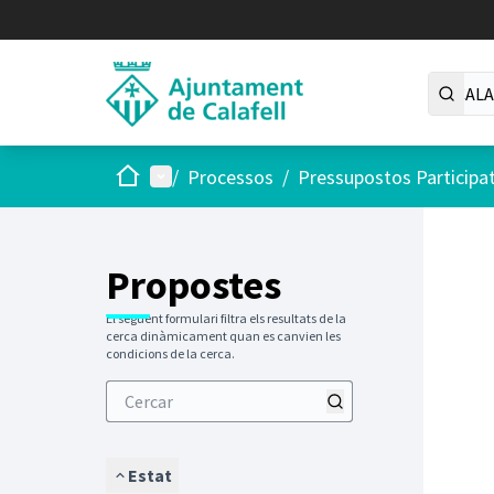
Inici
Menú principal
/
Processos
/
Pressupostos Participa
Saltar
El següen
+
−
Propostes
El següent formulari filtra els resultats de la
cerca dinàmicament quan es canvien les
condicions de la cerca.
Estat