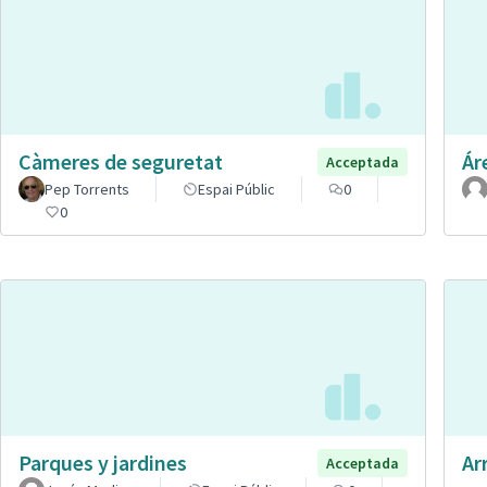
Càmeres de seguretat
Ár
Acceptada
Pep Torrents
Espai Públic
0
0
Parques y jardines
Ar
Acceptada