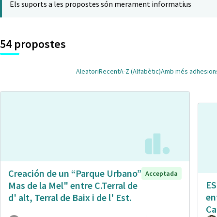
Els suports a les propostes són merament informatius
54 propostes
Aleatori
Recent
A-Z (Alfabètic)
Amb més adhesion
Creación de un “Parque Urbano”
Acceptada
ES
Mas de la Mel" entre C.Terral de
en
d' alt, Terral de Baix i de l' Est.
Ca