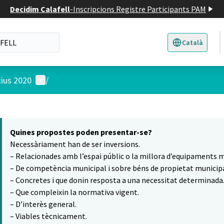
Decidim Calafell
-
Inscripcions Registre Participants PAM
Català
Triar la llengua
E
Menú d'usuari
tius 2020
/
 el mapa
5
t element és un mapa que presenta els components d'aquesta pàgina
Quines propostes poden presentar-se?
Necessàriament han de ser inversions.
– Relacionades amb l’espai públic o la millora d’equipaments m
– De competència municipal i sobre béns de propietat municipa
– Concretes i que donin resposta a una necessitat determinada
– Que compleixin la normativa vigent.
– D’interès general.
– Viables tècnicament.