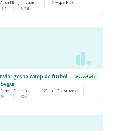
Albert Roig Llevadies
Espai Públic
0
16
nviar gespa camp de futbol
Acceptada
 Segur
Carme Vilamajó
Pistes Esportives
3
0