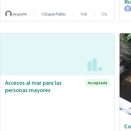
Rí
Jespefe
Espai Públic
0
1
Accesos al mar para las
Acceptada
personas mayores
Co