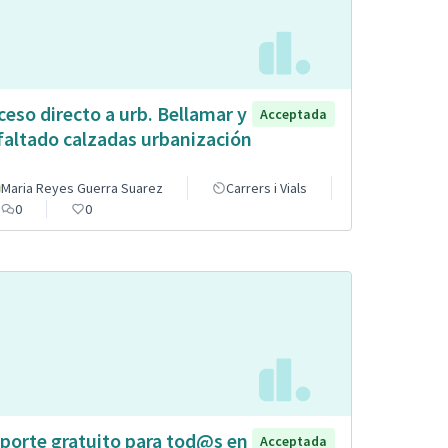
ceso directo a urb. Bellamar y
Acceptada
faltado calzadas urbanización
Maria Reyes Guerra Suarez
Carrers i Vials
0
0
porte gratuito para tod@s en
Acceptada