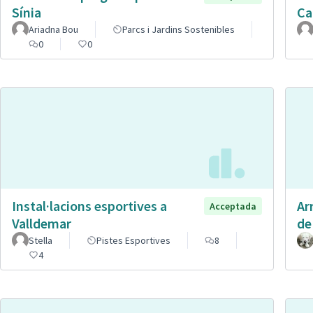
Sínia
Ca
Ariadna Bou
Parcs i Jardins Sostenibles
0
0
Instal·lacions esportives a
Ar
Acceptada
Valldemar
de
Stella
Pistes Esportives
8
4