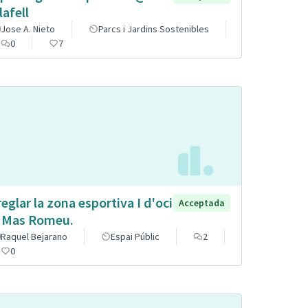
lafell
Jose A. Nieto
Parcs i Jardins Sostenibles
0
7
reglar la zona esportiva I d'oci
Acceptada
 Mas Romeu.
Raquel Bejarano
Espai Públic
2
0