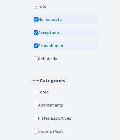
Tots
No resposta
Acceptada
En avaluació
Rebutjada
~ Categories
Totes
Aparcaments
Pistes Esportives
Carrers i Vials