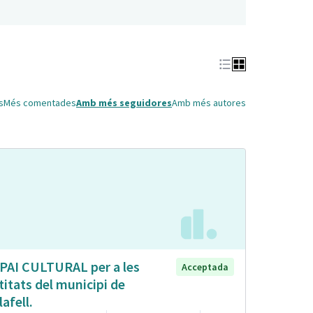
s
Més comentades
Amb més seguidores
Amb més autores
PAI CULTURAL per a les
Acceptada
titats del municipi de
lafell.