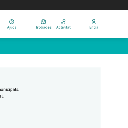
legir el idioma
Ajuda
Trobades
Activitat
Entra
Leaflet
|
©
HERE maps
 com a punts al mapa. L'element es pot fer servir amb un lector 
unicipals.
l.
.