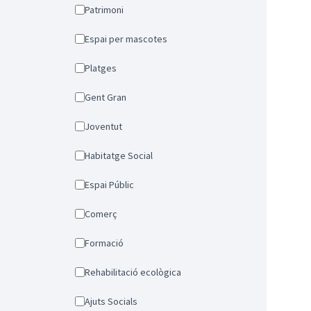
Patrimoni
Espai per mascotes
Platges
Gent Gran
Joventut
Habitatge Social
Espai Públic
Comerç
Formació
Rehabilitació ecològica
Ajuts Socials