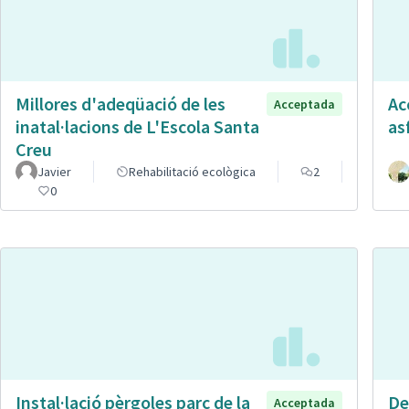
Millores d'adeqüació de les
Ac
Acceptada
inatal·lacions de L'Escola Santa
as
Creu
Javier
Rehabilitació ecològica
2
0
Instal·lació pèrgoles parc de la
De
Acceptada