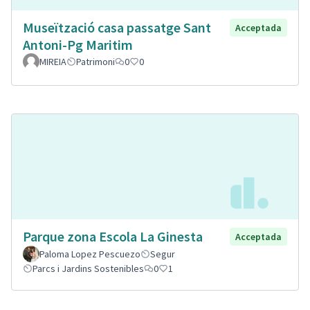
Museïtzació casa passatge Sant
Acceptada
Antoni-Pg Maritim
MIREIA
Patrimoni
0
0
Parque zona Escola La Ginesta
Acceptada
Paloma Lopez Pescuezo
Segur
Parcs i Jardins Sostenibles
0
1