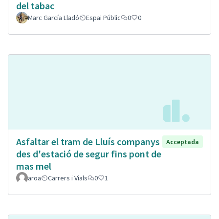
del tabac
Marc García Lladó
Espai Públic
0
0
Asfaltar el tram de Lluís companys
Acceptada
des d'estació de segur fins pont de
mas mel
aroa
Carrers i Vials
0
1