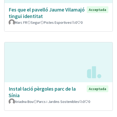
Fes que el pavelló Jaume Vilamajó
Acceptada
tingui identitat
Marc FR
Segur
Pistes Esportives
0
0
Instal·lació pèrgoles parc de la
Acceptada
Sínia
Ariadna Bou
Parcs i Jardins Sostenibles
0
0