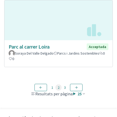
Parc al carrer Loira
Acceptada
Soraya Del Valle Delgado
Parcs i Jardins Sostenibles
0
0
1
2
3
Resultats per pàgina:
25
Veure totes les propostes retirades