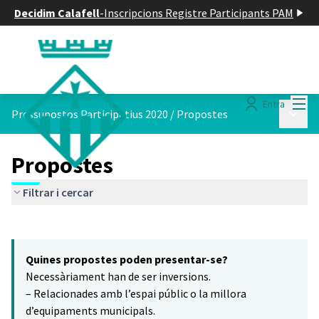
Decidim Calafell
-
Inscripcions Registre Participants PAM
Menú
Entra
Menú p
Pressupostos Participatius 2020
/
Propostes
Propostes
Filtrar i cercar
Saltar el mapa
Leaflet
|
©
HERE maps
10
El següent element és un mapa que presenta els components d'aq
+
Quines propostes poden presentar-se?
−
Necessàriament han de ser inversions.
– Relacionades amb l’espai públic o la millora
d’equipaments municipals.