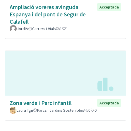
Ampliació voreres avinguda
Acceptada
Espanya i del pont de Segur de
Calafell
JordiA
Carrers i Vials
1
1
Zona verda i Parc infantil
Acceptada
Laura Tgn
Parcs i Jardins Sostenibles
0
0