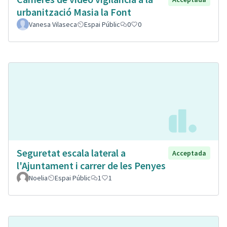
urbanització Masia la Font
Vanesa Vilaseca
Espai Públic
0
0
Seguretat escala lateral a
Acceptada
l'Ajuntament i carrer de les Penyes
Noelia
Espai Públic
1
1