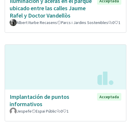
Iluminación y aceras en el parque
Acceptada
ubicado entre las calles Jaume
Rafel y Doctor Vandellòs
Albert Iturbe Recasens
Parcs i Jardins Sostenibles
0
1
Implantación de puntos
Acceptada
informativos
Jespefe
Espai Públic
0
1