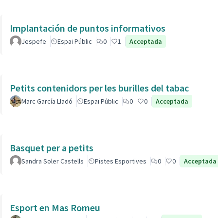
Implantación de puntos informativos
Jespefe
Espai Públic
0
1
Acceptada
Petits contenidors per les burilles del tabac
Marc García Lladó
Espai Públic
0
0
Acceptada
Basquet per a petits
Sandra Soler Castells
Pistes Esportives
0
0
Acceptada
Esport en Mas Romeu