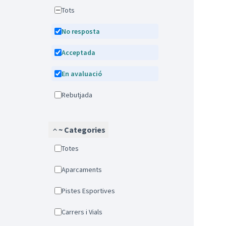
Tots
No resposta
Acceptada
En avaluació
Rebutjada
~ Categories
Totes
Aparcaments
Pistes Esportives
Carrers i Vials