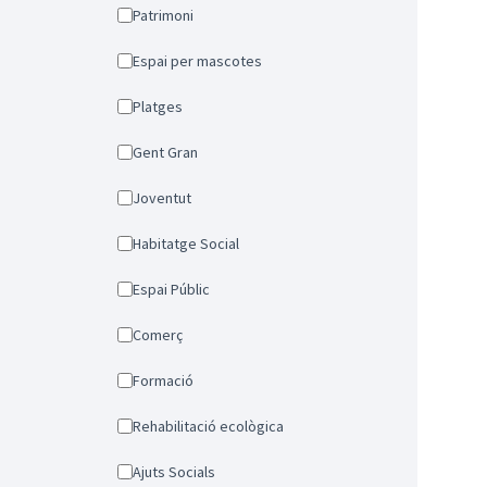
Patrimoni
Espai per mascotes
Platges
Gent Gran
Joventut
Habitatge Social
Espai Públic
Comerç
Formació
Rehabilitació ecològica
Ajuts Socials