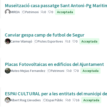
Museïtzació casa passatge Sant Antoni-Pg Mariti
MIREIA
Patrimoni
0
0
Acceptada
Canviar gespa camp de futbol de Segur
Carme Vilamajó
Pistes Esportives
3
0
Acceptada
Placas Fotovoltaicas en edificios del Ajuntament
Mateo Mejias Fernandez
Patrimoni
0
0
Acceptada
ESPAI CULTURAL per a les entitats del municipi de 
Albert Roig Llevadies
Espai Públic
0
16
Acceptada