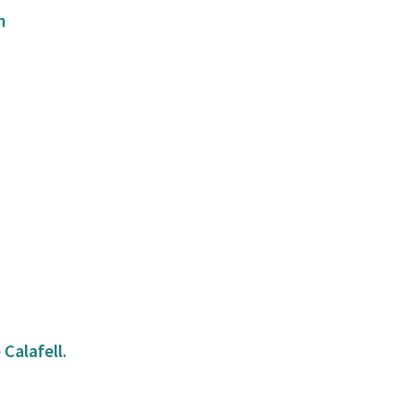
m
Calafell.