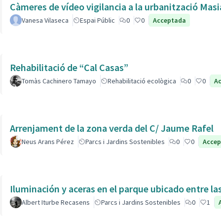
Càmeres de vídeo vigilancia a la urbanització Masi
Vanesa Vilaseca
Espai Públic
0
0
Acceptada
Rehabilitació de “Cal Casas”
Tomàs Cachinero Tamayo
Rehabilitació ecològica
0
0
A
Arrenjament de la zona verda del C/ Jaume Rafel
Neus Arans Pérez
Parcs i Jardins Sostenibles
0
0
Acce
Iluminación y aceras en el parque ubicado entre la
Albert Iturbe Recasens
Parcs i Jardins Sostenibles
0
1