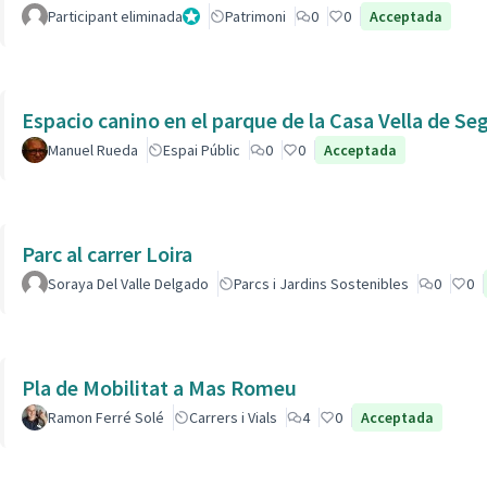
Participant eliminada
Administrador
Patrimoni
0
0
Acceptada
Espacio canino en el parque de la Casa Vella de Se
Manuel Rueda
Espai Públic
0
0
Acceptada
Parc al carrer Loira
Soraya Del Valle Delgado
Parcs i Jardins Sostenibles
0
0
Pla de Mobilitat a Mas Romeu
Ramon Ferré Solé
Carrers i Vials
4
0
Acceptada