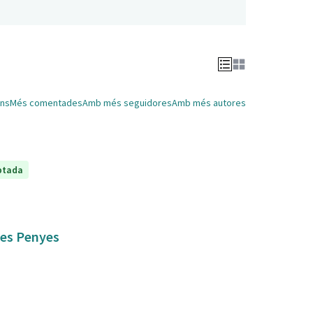
ns
Més comentades
Amb més seguidores
Amb més autores
ptada
 les Penyes