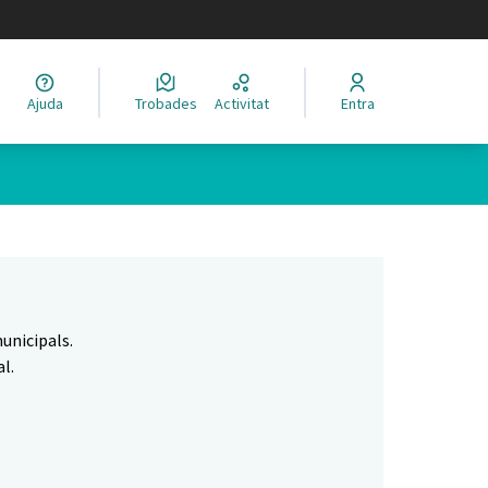
legir el idioma
Ajuda
Trobades
Activitat
Entra
Leaflet
|
©
HERE maps
 com a punts al mapa. L'element es pot fer servir amb un lector 
unicipals.
l.
.