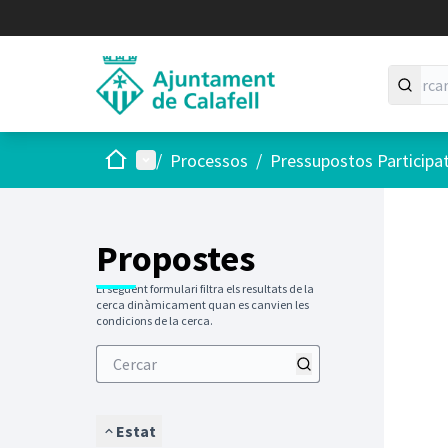
Inici
Menú principal
/
Processos
/
Pressupostos Participa
Saltar
El següen
+
−
Propostes
El següent formulari filtra els resultats de la
cerca dinàmicament quan es canvien les
condicions de la cerca.
Estat