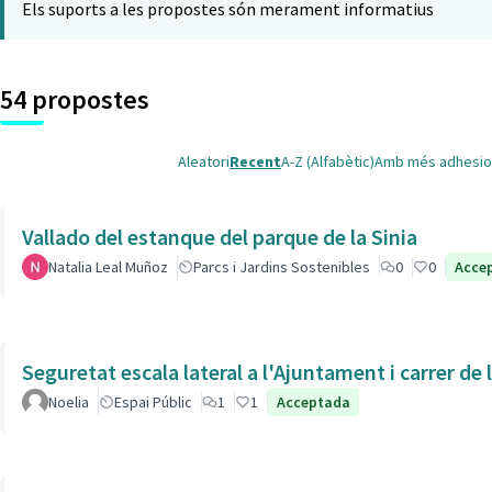
Els suports a les propostes són merament informatius
54 propostes
Aleatori
Recent
A-Z (Alfabètic)
Amb més adhesio
Vallado del estanque del parque de la Sinia
Natalia Leal Muñoz
Parcs i Jardins Sostenibles
0
0
Acce
Seguretat escala lateral a l'Ajuntament i carrer de
Noelia
Espai Públic
1
1
Acceptada