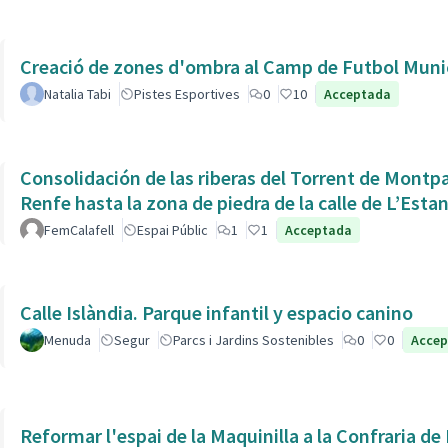
Creació de zones d'ombra al Camp de Futbol Munic
Natalia Tabi
Pistes Esportives
0
10
Acceptada
Consolidación de las riberas del Torrent de Montpaó
Renfe hasta la zona de piedra de la calle de L’Estan
FemCalafell
Espai Públic
1
1
Acceptada
Calle Islàndia. Parque infantil y espacio canino
Menuda
Segur
Parcs i Jardins Sostenibles
0
0
Acce
Reformar l'espai de la Maquinilla a la Confraria d