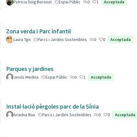
Patricia Doig Boronat
Espai Públic
0
1
Acceptada
Zona verda i Parc infantil
Laura Tgn
Parcs i Jardins Sostenibles
0
0
Acceptada
Parques y jardines
Jesús Medina
Espai Públic
0
1
Acceptada
Instal·lació pèrgoles parc de la Sínia
Ariadna Bou
Parcs i Jardins Sostenibles
0
0
Acceptada