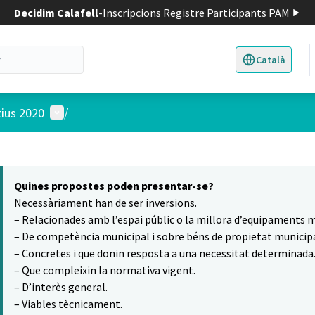
Decidim Calafell
-
Inscripcions Registre Participants PAM
Català
Triar la llengua
E
Menú d'usuari
tius 2020
/
 el mapa
10
t element és un mapa que presenta els components d'aquesta pàgina
Quines propostes poden presentar-se?
Necessàriament han de ser inversions.
– Relacionades amb l’espai públic o la millora d’equipaments m
– De competència municipal i sobre béns de propietat municipa
– Concretes i que donin resposta a una necessitat determinada
– Que compleixin la normativa vigent.
– D’interès general.
– Viables tècnicament.