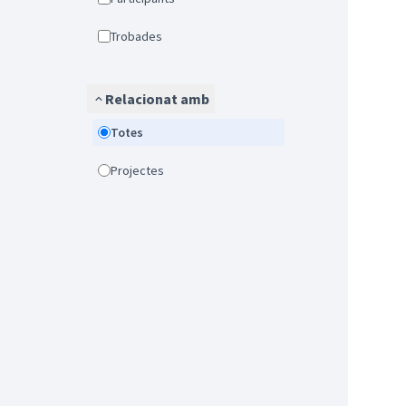
Trobades
Relacionat amb
Totes
Projectes