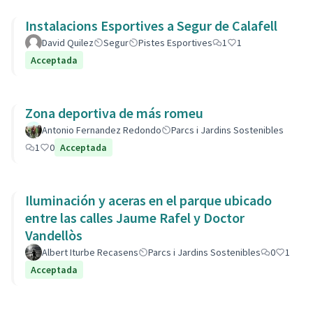
Instalacions Esportives a Segur de Calafell
David Quilez
Segur
Pistes Esportives
1
1
Acceptada
Zona deportiva de más romeu
Antonio Fernandez Redondo
Parcs i Jardins Sostenibles
1
0
Acceptada
Iluminación y aceras en el parque ubicado
entre las calles Jaume Rafel y Doctor
Vandellòs
Albert Iturbe Recasens
Parcs i Jardins Sostenibles
0
1
Acceptada