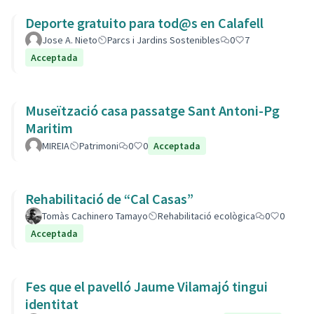
Deporte gratuito para tod@s en Calafell
Jose A. Nieto
Parcs i Jardins Sostenibles
0
7
Acceptada
Museïtzació casa passatge Sant Antoni-Pg
Maritim
MIREIA
Patrimoni
0
0
Acceptada
Rehabilitació de “Cal Casas”
Tomàs Cachinero Tamayo
Rehabilitació ecològica
0
0
Acceptada
Fes que el pavelló Jaume Vilamajó tingui
identitat