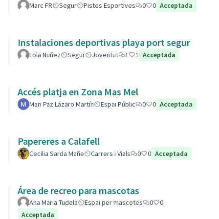
Marc FR
Segur
Pistes Esportives
0
0
Acceptada
Instalaciones deportivas playa port segur
Lola Nuñez
Segur
Joventut
1
1
Acceptada
Accés platja en Zona Mas Mel
Mari Paz Lázaro Martín
Espai Públic
0
0
Acceptada
Papereres a Calafell
Cecilia Sarda Mañe
Carrers i Vials
0
0
Acceptada
Área de recreo para mascotas
Ana Maria Tudela
Espai per mascotes
0
0
Acceptada