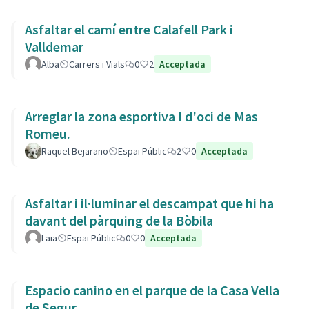
Asfaltar el camí entre Calafell Park i
Valldemar
Alba
Carrers i Vials
0
2
Acceptada
Arreglar la zona esportiva I d'oci de Mas
Romeu.
Raquel Bejarano
Espai Públic
2
0
Acceptada
Asfaltar i il·luminar el descampat que hi ha
davant del pàrquing de la Bòbila
Laia
Espai Públic
0
0
Acceptada
Espacio canino en el parque de la Casa Vella
de Segur