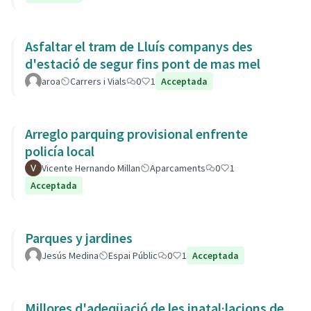
Asfaltar el tram de Lluís companys des
d'estació de segur fins pont de mas mel
aroa
Carrers i Vials
0
1
Acceptada
Arreglo parquing provisional enfrente
policía local
Vicente Hernando Millan
Aparcaments
0
1
Acceptada
Parques y jardines
Jesús Medina
Espai Públic
0
1
Acceptada
Millores d'adeqüació de les inatal·lacions de