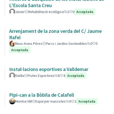
L'Escola Santa Creu
Javier
Rehabilitació ecològica
2
0
Acceptada
Arrenjament de la zona verda del C/ Jaume
Rafel
Neus Arans Pérez
Parcs i Jardins Sostenibles
0
0
Acceptada
Instal·lacions esportives a Valldemar
Stella
Pistes Esportives
8
4
Acceptada
Pipi-can a la Bòbila de Calafell
Montse Hill
Espai per mascotes
0
2
Acceptada