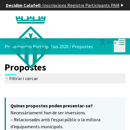
Decidim Calafell
-
Inscripcions Registre Participants PAM
Menú
Entra
Menú p
Pressupostos Participatius 2020
/
Propostes
Propostes
Filtrar i cercar
Saltar el mapa
Leaflet
|
©
HERE maps
15
El següent element és un mapa que presenta els components d'aq
+
Quines propostes poden presentar-se?
−
Necessàriament han de ser inversions.
– Relacionades amb l’espai públic o la millora
d’equipaments municipals.