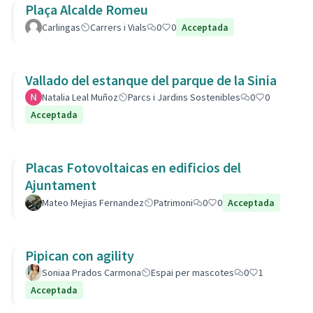
Plaça Alcalde Romeu
Carlingas
Carrers i Vials
0
0
Acceptada
Vallado del estanque del parque de la Sinia
Natalia Leal Muñoz
Parcs i Jardins Sostenibles
0
0
Acceptada
Placas Fotovoltaicas en edificios del
Ajuntament
Mateo Mejias Fernandez
Patrimoni
0
0
Acceptada
Pipican con agility
Soniaa Prados Carmona
Espai per mascotes
0
1
Acceptada