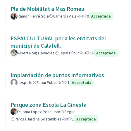
Pla de Mobilitat a Mas Romeu
Ramon Ferré Solé
Carrers i Vials
4
0
Acceptada
ESPAI CULTURAL per a les entitats del
municipi de Calafell.
Albert Roig Llevadies
Espai Públic
0
16
Acceptada
Implantación de puntos informativos
Jespefe
Espai Públic
0
1
Acceptada
Parque zona Escola La Ginesta
Paloma Lopez Pescuezo
Segur
Parcs i Jardins Sostenibles
0
1
Acceptada