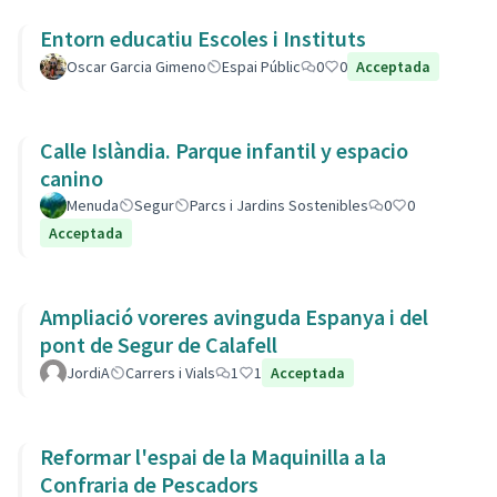
Entorn educatiu Escoles i Instituts
Oscar Garcia Gimeno
Espai Públic
0
0
Acceptada
Calle Islàndia. Parque infantil y espacio
canino
Menuda
Segur
Parcs i Jardins Sostenibles
0
0
Acceptada
Ampliació voreres avinguda Espanya i del
pont de Segur de Calafell
JordiA
Carrers i Vials
1
1
Acceptada
Reformar l'espai de la Maquinilla a la
Confraria de Pescadors