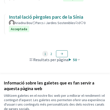
Instal·lació pèrgoles parc de la Sínia
Ariadna Bou
Parcs i Jardins Sostenibles
0
0
Acceptada
1
2
Resultats per pàgina:
50
Veure totes les propostes retirades
Informació sobre les galetes que es fan servir a
aquesta pàgina web
Utilitzem galetes en el nostre lloc web per a millorar el rendiment i el
Termes i condicions d'ús
contingut d'aquest. Les galetes ens permeten oferir una experiència
Configuració de les galetes
d'usuari i uns continguts més personalitzats des dels nostres canals
Decidim Calafell a X
Decidim Calafell a Facebook
Decidim Calafell a YouTube
Decidim Calafell a GitHub
de xarxes socials.