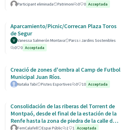
Participant eliminada
Patrimoni
0
0
Acceptada
Aparcamiento/Picnic/Correcan Plaza Toros
de Segur
Vanessa Salmerón Montava
Parcs i Jardins Sostenibles
0
0
Acceptada
Creació de zones d'ombra al Camp de Futbol
Municipal Juan Ríos.
Natalia Tabi
Pistes Esportives
0
10
Acceptada
Consolidación de las riberas del Torrent de
Montpaó, desde el final de la estación de la
Renfe hasta la zona de piedra de la calle de
L’Estany.
FemCalafell
Espai Públic
1
1
Acceptada