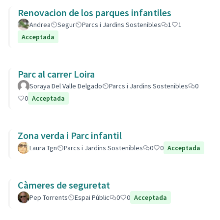
Renovacion de los parques infantiles
Andrea
Segur
Parcs i Jardins Sostenibles
1
1
Acceptada
Parc al carrer Loira
Soraya Del Valle Delgado
Parcs i Jardins Sostenibles
0
0
Acceptada
Zona verda i Parc infantil
Laura Tgn
Parcs i Jardins Sostenibles
0
0
Acceptada
Càmeres de seguretat
Pep Torrents
Espai Públic
0
0
Acceptada