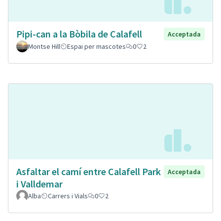
Pipi-can a la Bòbila de Calafell
Acceptada
Montse Hill
Espai per mascotes
0
2
Asfaltar el camí entre Calafell Park
Acceptada
i Valldemar
Alba
Carrers i Vials
0
2