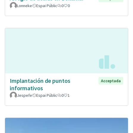
Lonneke
Espai Públic
0
0
Implantación de puntos
Acceptada
informativos
Jespefe
Espai Públic
0
1