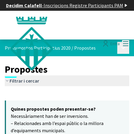
Decidim Calafell
-
Inscripcions Registre Participants PAM
Menú
Entra
Menú p
Pressupostos Participatius 2020
/
Propostes
Propostes
Filtrar i cercar
Saltar el mapa
Leaflet
|
©
HERE maps
5
El següent element és un mapa que presenta els components d'aq
+
Quines propostes poden presentar-se?
−
Necessàriament han de ser inversions.
– Relacionades amb l’espai públic o la millora
d’equipaments municipals.