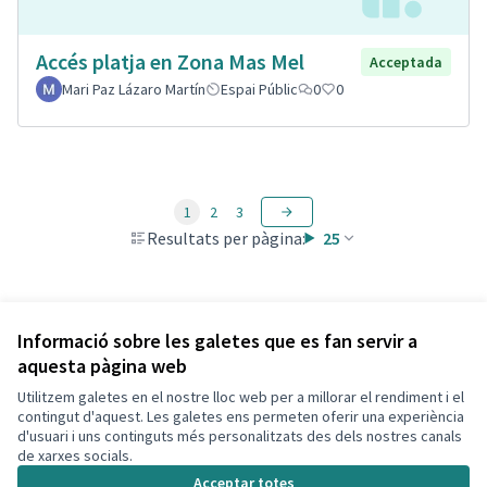
Accés platja en Zona Mas Mel
Acceptada
Mari Paz Lázaro Martín
Espai Públic
0
0
1
2
3
Resultats per pàgina:
25
Veure totes les propostes retirades
Informació sobre les galetes que es fan servir a
aquesta pàgina web
Utilitzem galetes en el nostre lloc web per a millorar el rendiment i el
Termes i condicions d'ús
contingut d'aquest. Les galetes ens permeten oferir una experiència
Configuració de les galetes
d'usuari i uns continguts més personalitzats des dels nostres canals
Decidim Calafell a X
Decidim Calafell a Facebook
Decidim Calafell a YouTube
Decidim Calafell a GitHub
de xarxes socials.
(Enllaç extern)
(Enllaç extern)
(Enllaç extern)
(Enllaç extern)
Acceptar totes