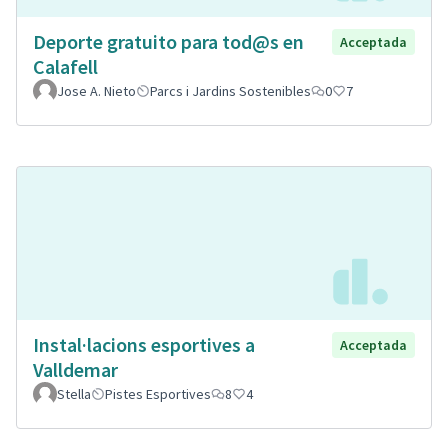
Deporte gratuito para tod@s en
Acceptada
Calafell
Jose A. Nieto
Parcs i Jardins Sostenibles
0
7
Instal·lacions esportives a
Acceptada
Valldemar
Stella
Pistes Esportives
8
4