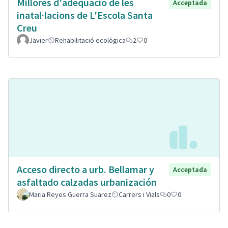
Millores d'adeqüació de les
Acceptada
inatal·lacions de L'Escola Santa
Creu
Javier
Rehabilitació ecològica
2
0
Acceso directo a urb. Bellamar y
Acceptada
asfaltado calzadas urbanización
Maria Reyes Guerra Suarez
Carrers i Vials
0
0