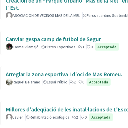
Creación de un “Parque Urbano” Mas de la Mel" entre
l' Est.
ASOCIACION DE VECINOS MAS DE LA MEL
Parcs i Jardins Sostenib
Canviar gespa camp de futbol de Segur
Carme Vilamajó
Pistes Esportives
3
0
Acceptada
Arreglar la zona esportiva I d'oci de Mas Romeu.
Raquel Bejarano
Espai Públic
2
0
Acceptada
Millores d'adeqüació de les inatal·lacions de L'Esc
Javier
Rehabilitació ecològica
2
0
Acceptada