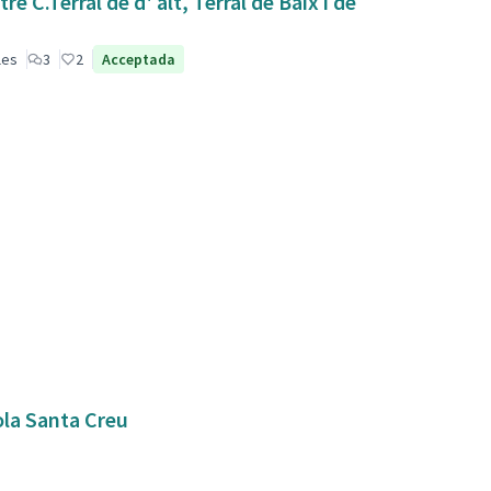
 C.Terral de d' alt, Terral de Baix i de
les
3
2
Acceptada
ola Santa Creu