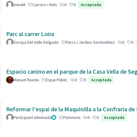
AnnaM
Carrers i Vials
0
0
Acceptada
Parc al carrer Loira
Soraya Del Valle Delgado
Parcs i Jardins Sostenibles
0
0
Espacio canino en el parque de la Casa Vella de Se
Manuel Rueda
Espai Públic
0
0
Acceptada
Reformar l'espai de la Maquinilla a la Confraria d
Participant eliminada
Administrador
Patrimoni
0
0
Acceptada