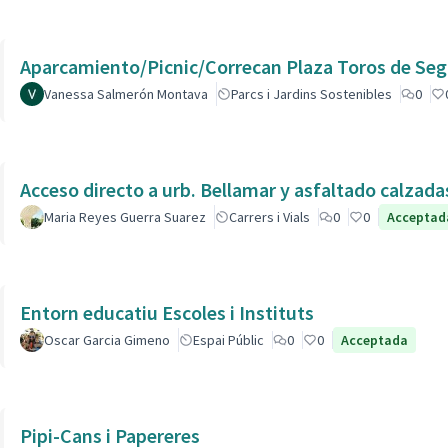
Aparcamiento/Picnic/Correcan Plaza Toros de Seg
Vanessa Salmerón Montava
Parcs i Jardins Sostenibles
0
Acceso directo a urb. Bellamar y asfaltado calzad
Maria Reyes Guerra Suarez
Carrers i Vials
0
0
Acceptad
Entorn educatiu Escoles i Instituts
Oscar Garcia Gimeno
Espai Públic
0
0
Acceptada
Pipi-Cans i Papereres