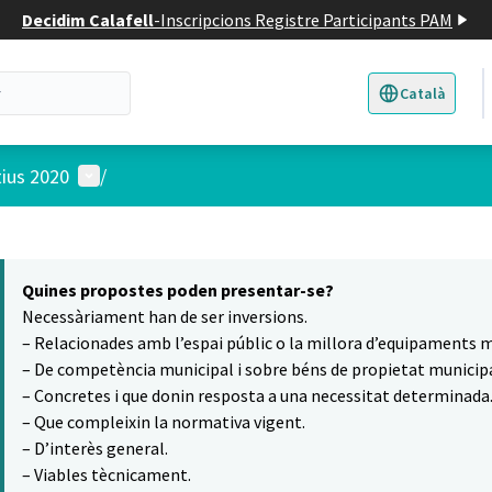
Decidim Calafell
-
Inscripcions Registre Participants PAM
Català
Triar la llengua
E
Menú d'usuari
tius 2020
/
 el mapa
16
t element és un mapa que presenta els components d'aquesta pàgina
Quines propostes poden presentar-se?
Necessàriament han de ser inversions.
– Relacionades amb l’espai públic o la millora d’equipaments m
– De competència municipal i sobre béns de propietat municipa
– Concretes i que donin resposta a una necessitat determinada
– Que compleixin la normativa vigent.
– D’interès general.
– Viables tècnicament.