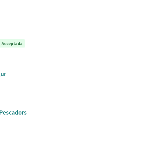
Acceptada
gur
e Pescadors