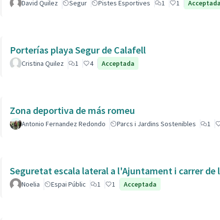
David Quilez
Segur
Pistes Esportives
1
1
Acceptad
Porterías playa Segur de Calafell
Cristina Quilez
1
4
Acceptada
Zona deportiva de más romeu
Antonio Fernandez Redondo
Parcs i Jardins Sostenibles
1
Seguretat escala lateral a l'Ajuntament i carrer de
Noelia
Espai Públic
1
1
Acceptada