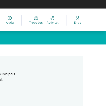
legir el idioma
Ajuda
Trobades
Activitat
Entra
Leaflet
|
©
HERE maps
 com a punts al mapa. L'element es pot fer servir amb un lector 
unicipals.
l.
.