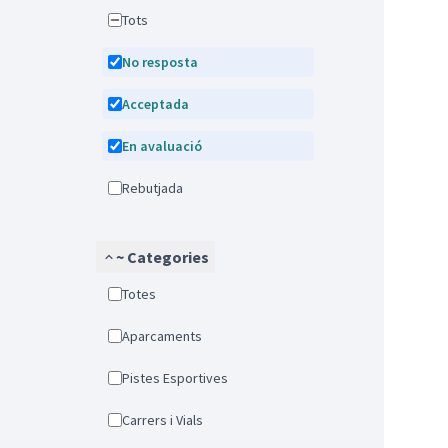
Tots
No resposta
Acceptada
En avaluació
Rebutjada
~ Categories
Totes
Aparcaments
Pistes Esportives
Carrers i Vials