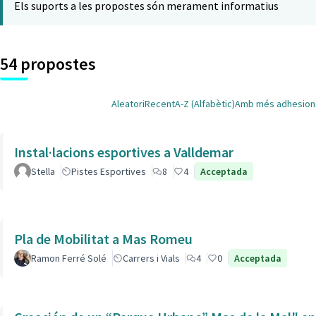
Els suports a les propostes són merament informatius
54 propostes
Aleatori
Recent
A-Z (Alfabètic)
Amb més adhesion
Instal·lacions esportives a Valldemar
Stella
Pistes Esportives
8
4
Acceptada
Pla de Mobilitat a Mas Romeu
Ramon Ferré Solé
Carrers i Vials
4
0
Acceptada