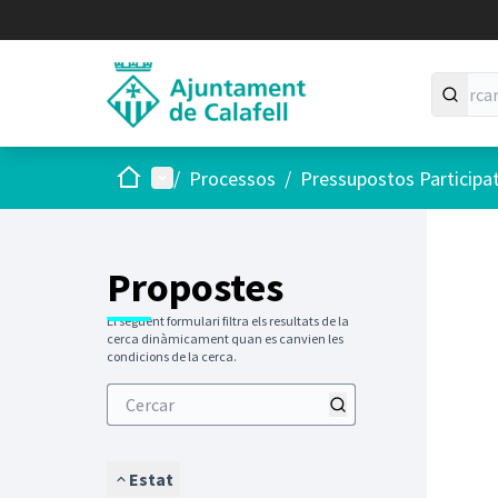
Inici
Menú principal
/
Processos
/
Pressupostos Participa
Saltar
El següen
+
−
Propostes
El següent formulari filtra els resultats de la
cerca dinàmicament quan es canvien les
condicions de la cerca.
Estat