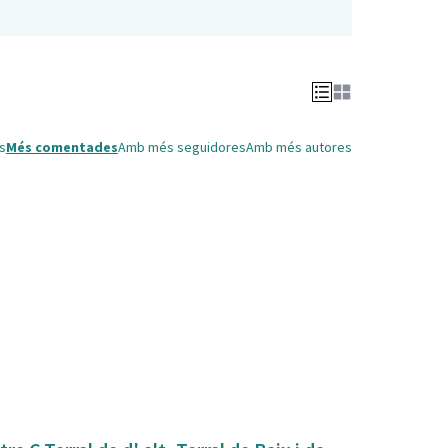
s
Més comentades
Amb més seguidores
Amb més autores