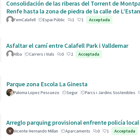
Consolidación de las riberas del Torrent de Montpaó
Renfe hasta la zona de piedra de la calle de L’Estan
FemCalafell
Espai Públic
1
1
Acceptada
Asfaltar el camí entre Calafell Park i Valldemar
Alba
Carrers i Vials
0
2
Acceptada
Parque zona Escola La Ginesta
Paloma Lopez Pescuezo
Segur
Parcs i Jardins Sostenibles
Arreglo parquing provisional enfrente policía local
Vicente Hernando Millan
Aparcaments
0
1
Acceptada