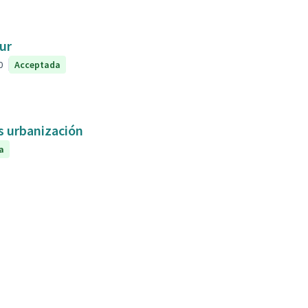
ur
0
Acceptada
as urbanización
a