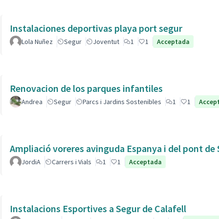
Instalaciones deportivas playa port segur
Lola Nuñez
Segur
Joventut
1
1
Acceptada
Renovacion de los parques infantiles
Andrea
Segur
Parcs i Jardins Sostenibles
1
1
Accep
Ampliació voreres avinguda Espanya i del pont de 
JordiA
Carrers i Vials
1
1
Acceptada
Instalacions Esportives a Segur de Calafell