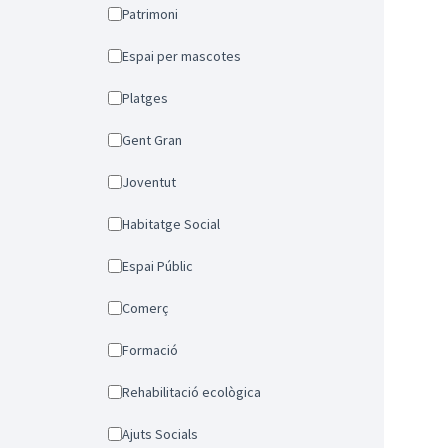
Patrimoni
Espai per mascotes
Platges
Gent Gran
Joventut
Habitatge Social
Espai Públic
Comerç
Formació
Rehabilitació ecològica
Ajuts Socials