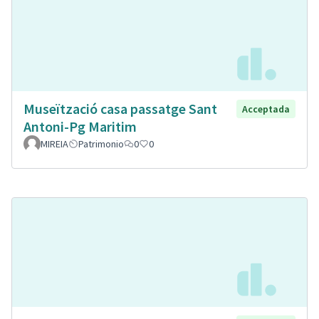
Museïtzació casa passatge Sant
Acceptada
Antoni-Pg Maritim
MIREIA
Patrimonio
0
0