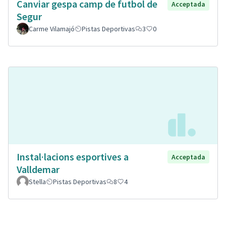
Canviar gespa camp de futbol de
Acceptada
Segur
Carme Vilamajó
Pistas Deportivas
3
0
Instal·lacions esportives a
Acceptada
Valldemar
Stella
Pistas Deportivas
8
4