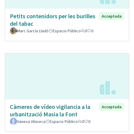
Petits contenidors per les burilles
Acceptada
del tabac
Marc García Lladó
Espacio Público
0
0
Càmeres de vídeo vigilancia a la
Acceptada
urbanització Masia la Font
Vanesa Vilaseca
Espacio Público
0
0