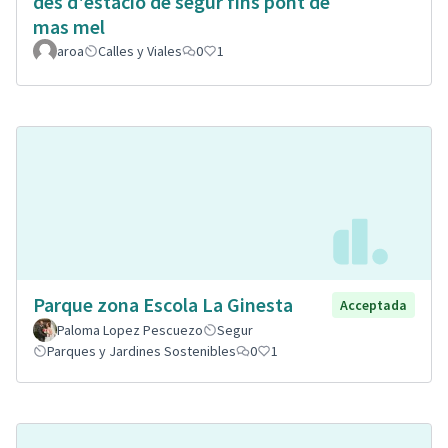
des d'estació de segur fins pont de
mas mel
aroa
Calles y Viales
0
1
Parque zona Escola La Ginesta
Acceptada
Paloma Lopez Pescuezo
Segur
Parques y Jardines Sostenibles
0
1