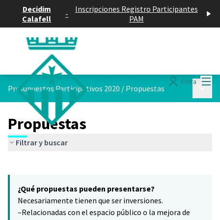
Decidim
Inscripciones Registro Participantes
-
Calafell
PAM
Menú
Entra
Menú p
Presupuestos Participativos 2020
/
Propuestas
Propuestas
Filtrar y buscar
Saltar el mapa
Leaflet
|
©
HERE maps
8
El siguiente elemento es un mapa que presenta los componentes 
+
¿Qué propuestas pueden presentarse?
−
Necesariamente tienen que ser inversiones.
–Relacionadas con el espacio público o la mejora de