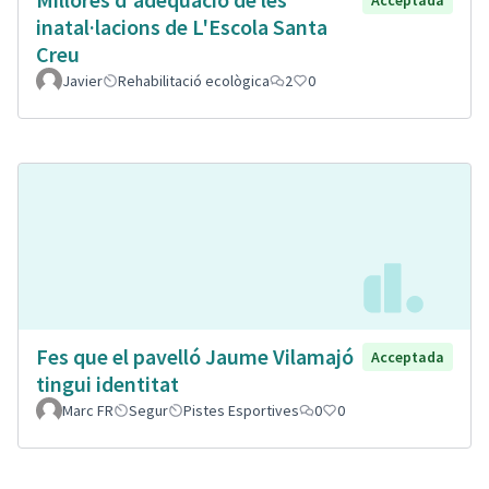
inatal·lacions de L'Escola Santa
Creu
Javier
Rehabilitació ecològica
2
0
Fes que el pavelló Jaume Vilamajó
Acceptada
tingui identitat
Marc FR
Segur
Pistes Esportives
0
0