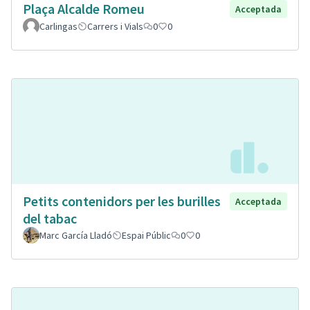
Plaça Alcalde Romeu
Acceptada
Carlingas
Carrers i Vials
0
0
Petits contenidors per les burilles
Acceptada
del tabac
Marc García Lladó
Espai Públic
0
0