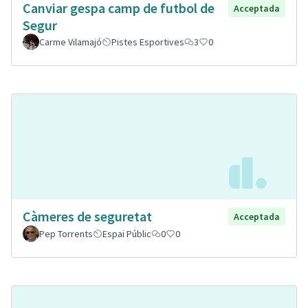
Canviar gespa camp de futbol de
Acceptada
Segur
Carme Vilamajó
Pistes Esportives
3
0
Càmeres de seguretat
Acceptada
Pep Torrents
Espai Públic
0
0