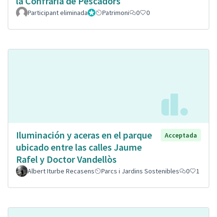
la Confraria de Pescadors
Participant eliminada
Administrador
Patrimoni
0
0
Iluminación y aceras en el parque
Acceptada
ubicado entre las calles Jaume
Rafel y Doctor Vandellòs
Albert Iturbe Recasens
Parcs i Jardins Sostenibles
0
1