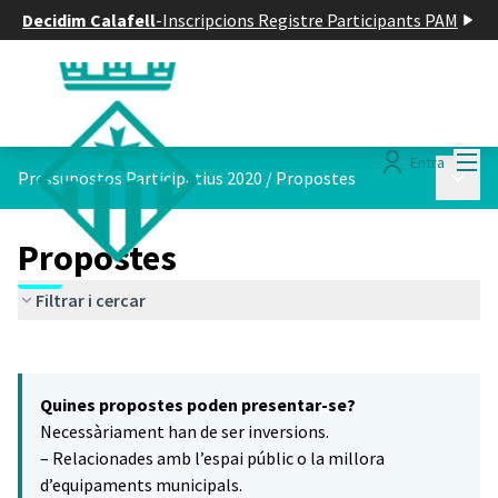
Decidim Calafell
-
Inscripcions Registre Participants PAM
Menú
Entra
Menú p
Pressupostos Participatius 2020
/
Propostes
Propostes
Filtrar i cercar
Saltar el mapa
Leaflet
|
©
HERE maps
8
El següent element és un mapa que presenta els components d'aq
+
Quines propostes poden presentar-se?
−
Necessàriament han de ser inversions.
– Relacionades amb l’espai públic o la millora
d’equipaments municipals.