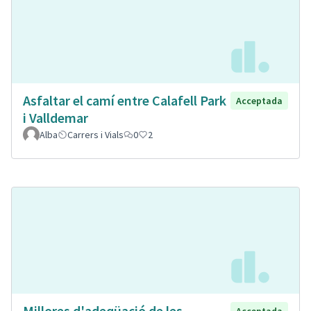
Asfaltar el camí entre Calafell Park
Acceptada
i Valldemar
Alba
Carrers i Vials
0
2
Millores d'adeqüació de les
Acceptada