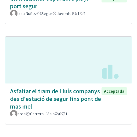
port segur
Lola Nuñez
Segur
Joventut
1
1
Asfaltar el tram de Lluís companys
Acceptada
des d'estació de segur fins pont de
mas mel
aroa
Carrers i Vials
0
1