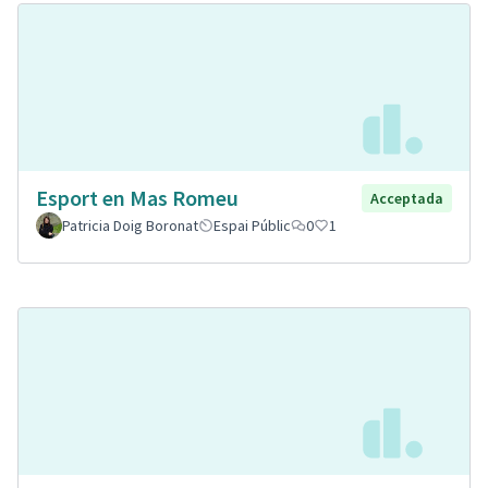
Esport en Mas Romeu
Acceptada
Patricia Doig Boronat
Espai Públic
0
1