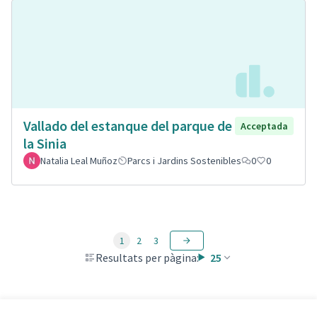
Vallado del estanque del parque de
Acceptada
la Sinia
Natalia Leal Muñoz
Parcs i Jardins Sostenibles
0
0
1
2
3
Resultats per pàgina:
25
Veure totes les propostes retirades