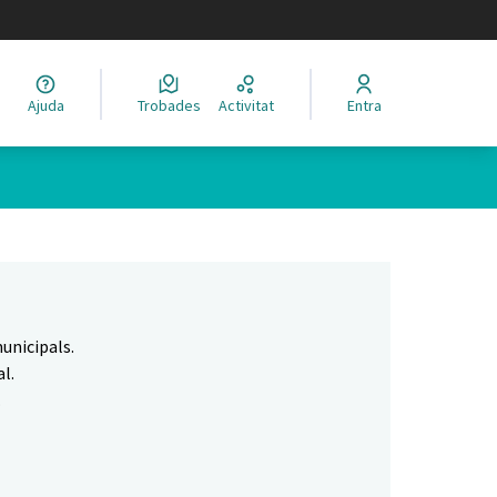
legir el idioma
Ajuda
Trobades
Activitat
Entra
Leaflet
|
©
HERE maps
 com a punts al mapa. L'element es pot fer servir amb un lector 
unicipals.
l.
.