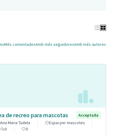
ns
Més comentades
Amb més seguidores
Amb més autores
ea de recreo para mascotas
Acceptada
Ana Maria Tudela
Espai per mascotes
0
0