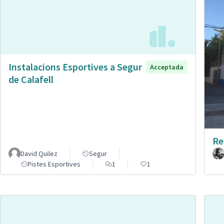
Instalacions Esportives a Segur
Acceptada
de Calafell
Re
David Quilez
Segur
Pistes Esportives
1
1