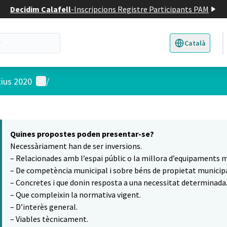
Decidim Calafell
-
Inscripcions Registre Participants PAM
Català
Triar la llengua
E
Menú d'usuari
tius 2020
/
 el mapa
14
t element és un mapa que presenta els components d'aquesta pàgina
Quines propostes poden presentar-se?
Necessàriament han de ser inversions.
– Relacionades amb l’espai públic o la millora d’equipaments m
– De competència municipal i sobre béns de propietat municipa
– Concretes i que donin resposta a una necessitat determinada
– Que compleixin la normativa vigent.
– D’interès general.
– Viables tècnicament.