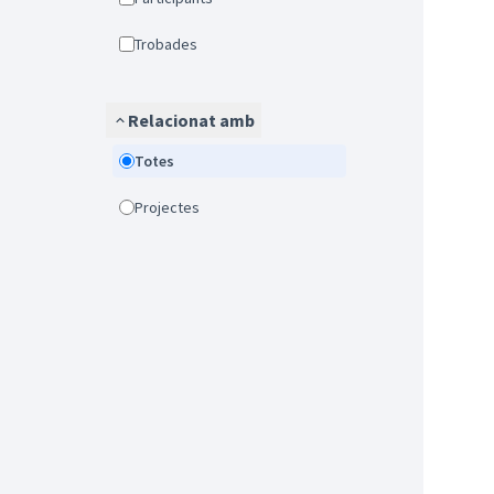
Trobades
Relacionat amb
Totes
Projectes