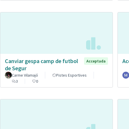
Canviar gespa camp de futbol
Ac
Acceptada
de Segur
Carme Vilamajó
Pistes Esportives
3
0