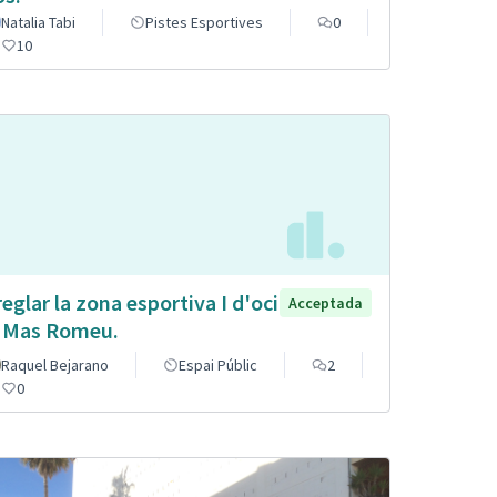
Natalia Tabi
Pistes Esportives
0
10
reglar la zona esportiva I d'oci
Acceptada
 Mas Romeu.
Raquel Bejarano
Espai Públic
2
0