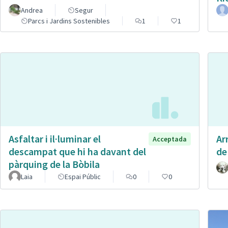
Andrea
Segur
Parcs i Jardins Sostenibles
1
1
Asfaltar i il·luminar el
Ar
Acceptada
descampat que hi ha davant del
de
pàrquing de la Bòbila
Laia
Espai Públic
0
0