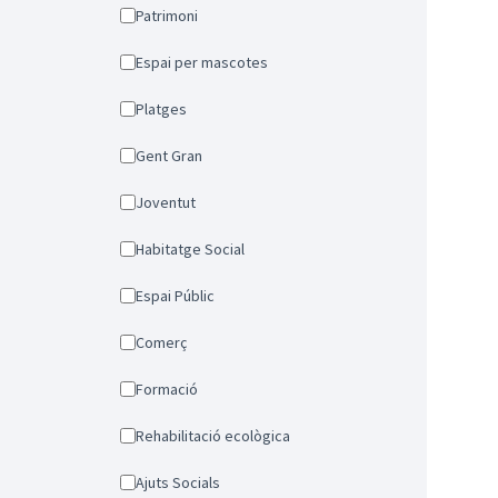
Patrimoni
Espai per mascotes
Platges
Gent Gran
Joventut
Habitatge Social
Espai Públic
Comerç
Formació
Rehabilitació ecològica
Ajuts Socials