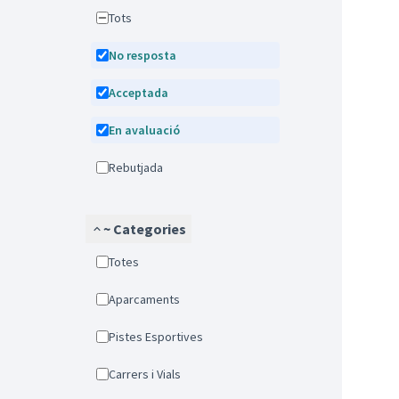
Tots
No resposta
Acceptada
En avaluació
Rebutjada
~ Categories
Totes
Aparcaments
Pistes Esportives
Carrers i Vials