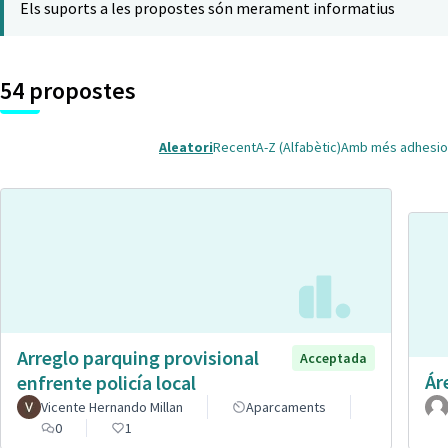
Els suports a les propostes són merament informatius
54 propostes
Aleatori
Recent
A-Z (Alfabètic)
Amb més adhesio
Arreglo parquing provisional
Acceptada
Ár
enfrente policía local
Vicente Hernando Millan
Aparcaments
0
1