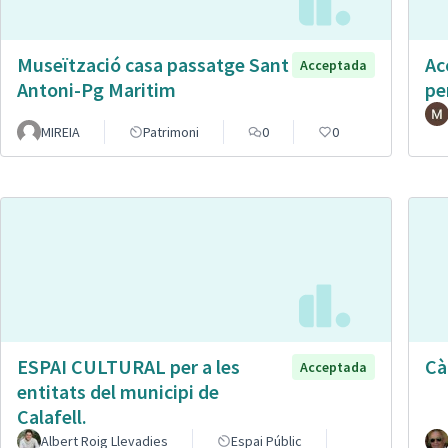
Museïtzació casa passatge Sant
Ac
Acceptada
Antoni-Pg Maritim
pe
MIREIA
Patrimoni
0
0
ESPAI CULTURAL per a les
Cà
Acceptada
entitats del municipi de
Calafell.
Albert Roig Llevadies
Espai Públic