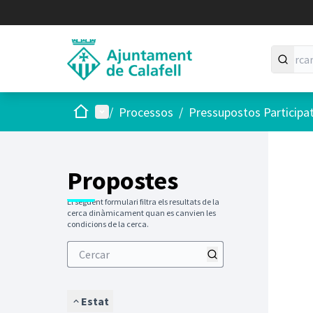
Inici
Menú principal
/
Processos
/
Pressupostos Participa
Saltar
El següen
+
−
Propostes
El següent formulari filtra els resultats de la
cerca dinàmicament quan es canvien les
condicions de la cerca.
Estat