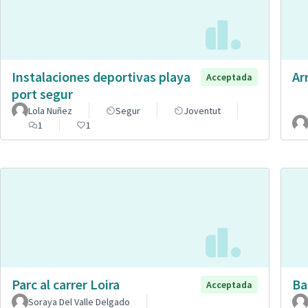
Instalaciones deportivas playa
Ar
Acceptada
port segur
Lola Nuñez
Segur
Joventut
1
1
Parc al carrer Loira
Ba
Acceptada
Soraya Del Valle Delgado