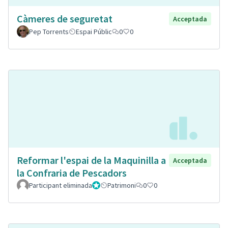
Càmeres de seguretat
Acceptada
Pep Torrents
Espai Públic
0
0
Reformar l'espai de la Maquinilla a
Acceptada
la Confraria de Pescadors
Participant eliminada
Administrador
Patrimoni
0
0