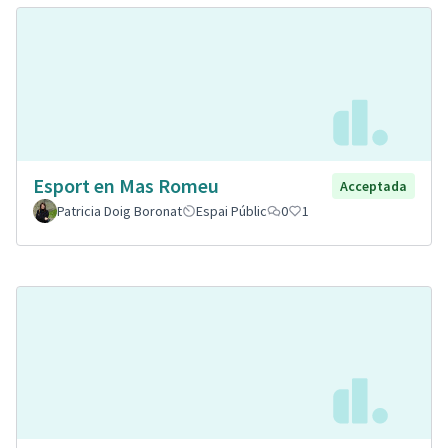
Esport en Mas Romeu
Acceptada
Patricia Doig Boronat
Espai Públic
0
1