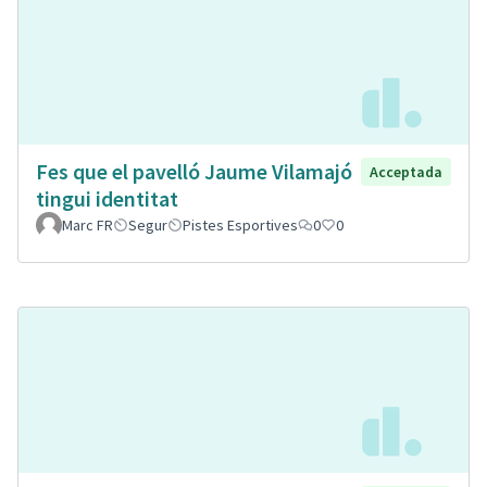
Fes que el pavelló Jaume Vilamajó
Acceptada
tingui identitat
Marc FR
Segur
Pistes Esportives
0
0