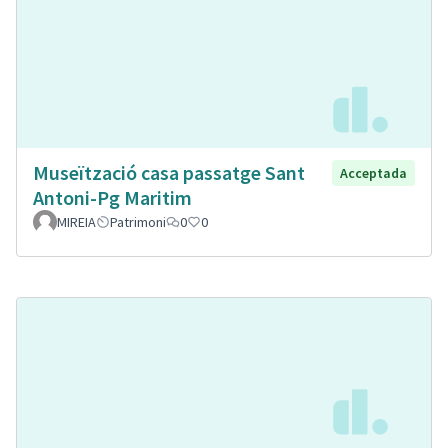
Museïtzació casa passatge Sant
Acceptada
Antoni-Pg Maritim
MIREIA
Patrimoni
0
0