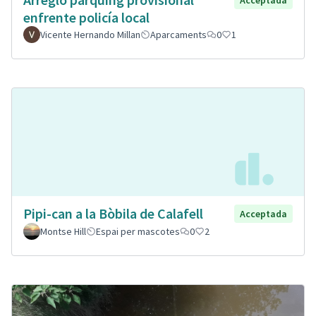
Acceptada
enfrente policía local
Vicente Hernando Millan
Aparcaments
0
1
Pipi-can a la Bòbila de Calafell
Acceptada
Montse Hill
Espai per mascotes
0
2