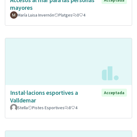
Acceptada
mayores
María Luisa Invernón
Platges
0
4
Instal·lacions esportives a
Acceptada
Valldemar
Stella
Pistes Esportives
8
4