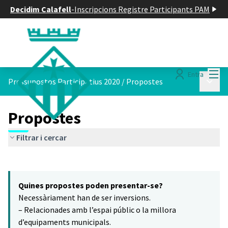
Decidim Calafell
-
Inscripcions Registre Participants PAM
Menú
Entra
Menú p
Pressupostos Participatius 2020
/
Propostes
Propostes
Filtrar i cercar
Saltar el mapa
Leaflet
|
©
HERE maps
16
El següent element és un mapa que presenta els components d'aq
+
Quines propostes poden presentar-se?
−
Necessàriament han de ser inversions.
– Relacionades amb l’espai públic o la millora
d’equipaments municipals.