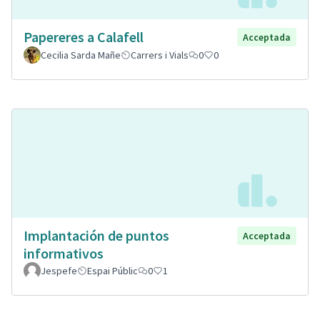
Papereres a Calafell
Acceptada
Cecilia Sarda Mañe
Carrers i Vials
0
0
Implantación de puntos
Acceptada
informativos
Jespefe
Espai Públic
0
1