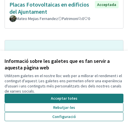
Placas Fotovoltaicas en edificios
Acceptada
del Ajuntament
Mateo Mejias Fernandez
Patrimoni
0
0
Informació sobre les galetes que es fan servir a
aquesta pàgina web
Utilitzem galetes en el nostre lloc web per a millorar el rendiment i el
contingut d'aquest. Les galetes ens permeten oferir una experiència
d'usuari i uns continguts més personalitzats des dels nostres canals
Asfaltar i il·luminar el descampat
Acceptada
de xarxes socials.
que hi ha davant del pàrquing de la
Acceptar totes
Bòbila
Rebutjar-les
Laia
Espai Públic
0
0
Configuració