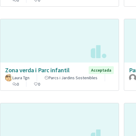
Zona verda i Parc infantil
Pa
Acceptada
Laura Tgn
Parcs i Jardins Sostenibles
0
0