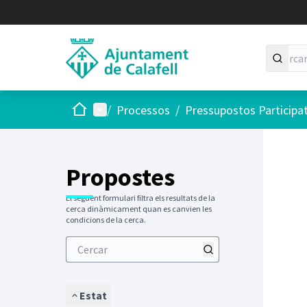
Inici
Menú principal
/
Processos
/
Pressupostos Participa
Saltar
El següen
+
−
Propostes
El següent formulari filtra els resultats de la
cerca dinàmicament quan es canvien les
condicions de la cerca.
Estat