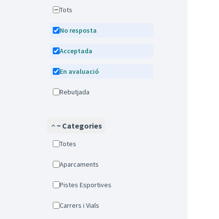
Tots
No resposta
Acceptada
En avaluació
Rebutjada
~ Categories
Totes
Aparcaments
Pistes Esportives
Carrers i Vials