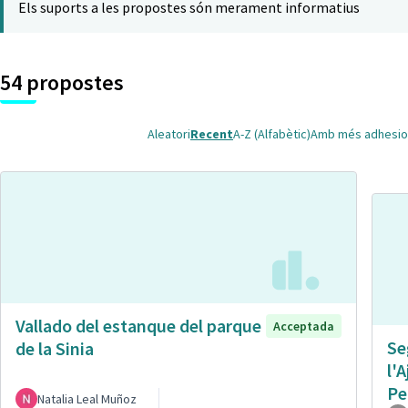
Els suports a les propostes són merament informatius
54 propostes
Aleatori
Recent
A-Z (Alfabètic)
Amb més adhesio
Vallado del estanque del parque
Acceptada
Se
de la Sinia
l'
Pe
Natalia Leal Muñoz