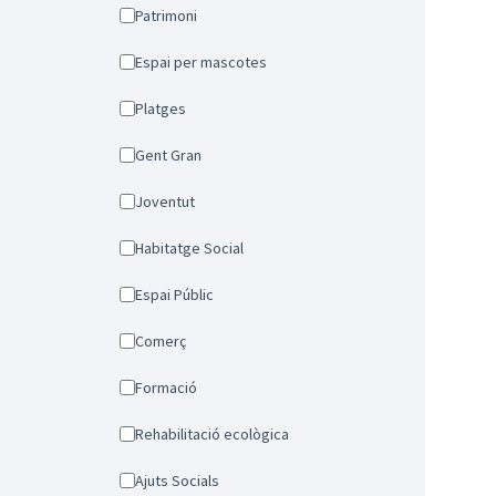
Patrimoni
Espai per mascotes
Platges
Gent Gran
Joventut
Habitatge Social
Espai Públic
Comerç
Formació
Rehabilitació ecològica
Ajuts Socials