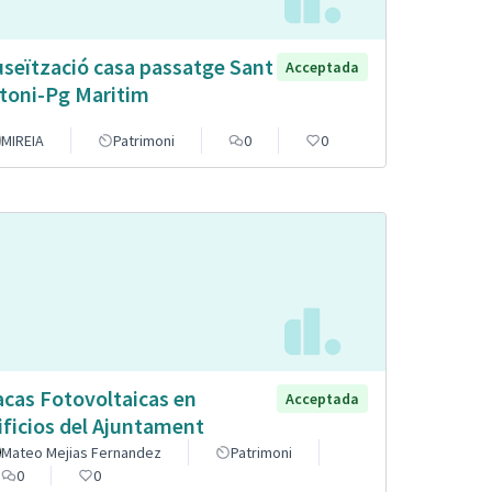
seïtzació casa passatge Sant
Acceptada
toni-Pg Maritim
MIREIA
Patrimoni
0
0
acas Fotovoltaicas en
Acceptada
ificios del Ajuntament
Mateo Mejias Fernandez
Patrimoni
0
0