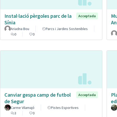
Instal·lació pèrgoles parc de la
Mu
Acceptada
Sínia
An
Ariadna Bou
Parcs i Jardins Sostenibles
0
0
Canviar gespa camp de futbol
Pl
Acceptada
de Segur
ed
Carme Vilamajó
Pistes Esportives
3
0