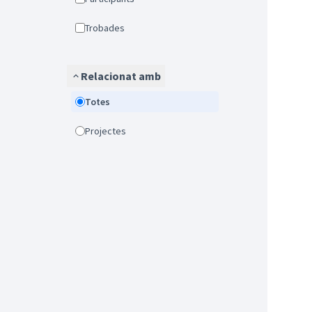
Trobades
Relacionat amb
Totes
Projectes