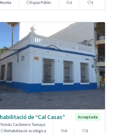
Noelia
Espai Públic
1
1
habilitació de “Cal Casas”
Acceptada
Tomàs Cachinero Tamayo
Rehabilitació ecològica
0
0