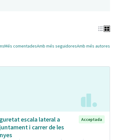
ns
Més comentades
Amb més seguidores
Amb més autores
guretat escala lateral a
Acceptada
Ajuntament i carrer de les
nyes