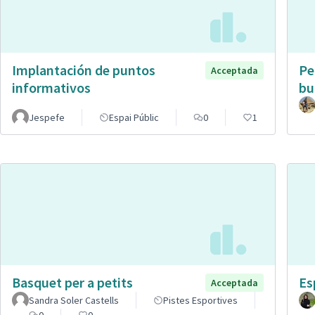
Implantación de puntos
Pe
Acceptada
informativos
bu
Jespefe
Espai Públic
0
1
Basquet per a petits
Es
Acceptada
Sandra Soler Castells
Pistes Esportives
0
0