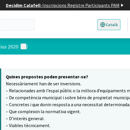
Decidim Calafell
-
Inscripcions Registre Participants PAM
Català
Triar la llengua
E
Menú d'usuari
tius 2020
/
 el mapa
16
t element és un mapa que presenta els components d'aquesta pàgina
Quines propostes poden presentar-se?
Necessàriament han de ser inversions.
– Relacionades amb l’espai públic o la millora d’equipaments m
– De competència municipal i sobre béns de propietat municipa
– Concretes i que donin resposta a una necessitat determinada
– Que compleixin la normativa vigent.
– D’interès general.
– Viables tècnicament.