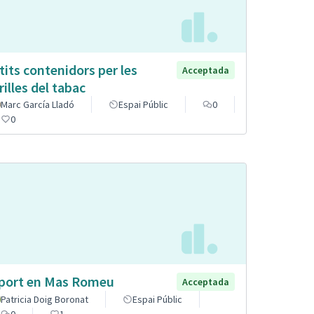
tits contenidors per les
Acceptada
rilles del tabac
Marc García Lladó
Espai Públic
0
0
port en Mas Romeu
Acceptada
Patricia Doig Boronat
Espai Públic
0
1