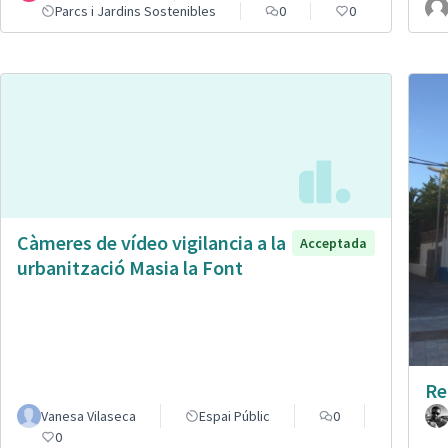
Parcs i Jardins Sostenibles
0
0
Càmeres de vídeo vigilancia a la
Acceptada
urbanització Masia la Font
Re
Vanesa Vilaseca
Espai Públic
0
0