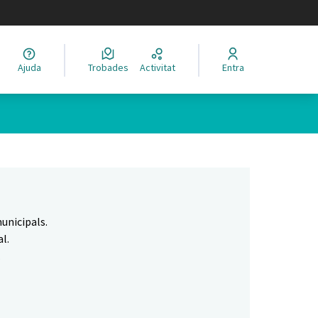
legir el idioma
Ajuda
Trobades
Activitat
Entra
Leaflet
|
©
HERE maps
 com a punts al mapa. L'element es pot fer servir amb un lector 
unicipals.
l.
.