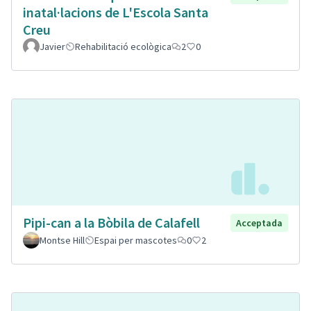
inatal·lacions de L'Escola Santa
Creu
Javier
Rehabilitació ecològica
2
0
Pipi-can a la Bòbila de Calafell
Acceptada
Montse Hill
Espai per mascotes
0
2