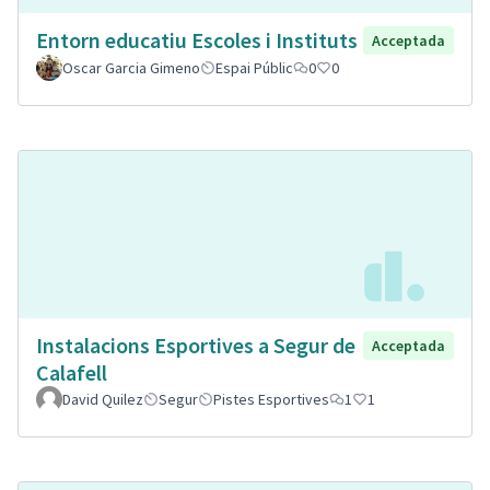
Entorn educatiu Escoles i Instituts
Acceptada
Oscar Garcia Gimeno
Espai Públic
0
0
Instalacions Esportives a Segur de
Acceptada
Calafell
David Quilez
Segur
Pistes Esportives
1
1