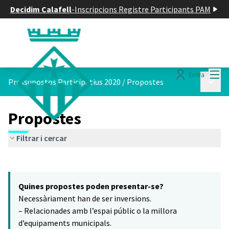
Decidim Calafell
-
Inscripcions Registre Participants PAM
Menú
Entra
Menú p
Pressupostos Participatius 2020
/
Propostes
Propostes
Filtrar i cercar
Saltar el mapa
Leaflet
|
©
HERE maps
7
El següent element és un mapa que presenta els components d'aq
+
Quines propostes poden presentar-se?
−
Necessàriament han de ser inversions.
– Relacionades amb l’espai públic o la millora
d’equipaments municipals.