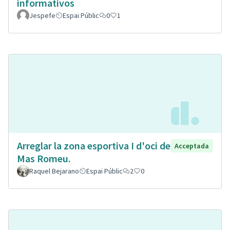
informativos
Jespefe
Espai Públic
0
1
Arreglar la zona esportiva I d'oci de
Acceptada
Mas Romeu.
Raquel Bejarano
Espai Públic
2
0