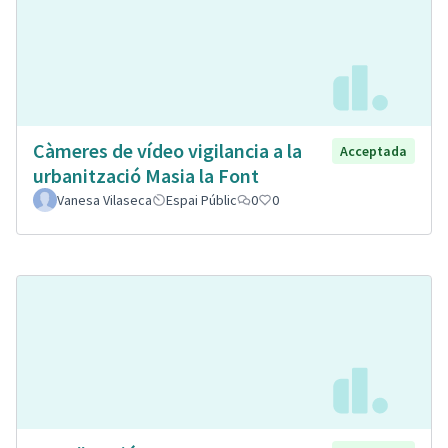
Càmeres de vídeo vigilancia a la
Acceptada
urbanització Masia la Font
Vanesa Vilaseca
Espai Públic
0
0