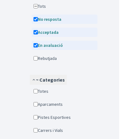
Tots
No resposta
Acceptada
En avaluació
Rebutjada
~ Categories
Totes
Aparcaments
Pistes Esportives
Carrers i Vials