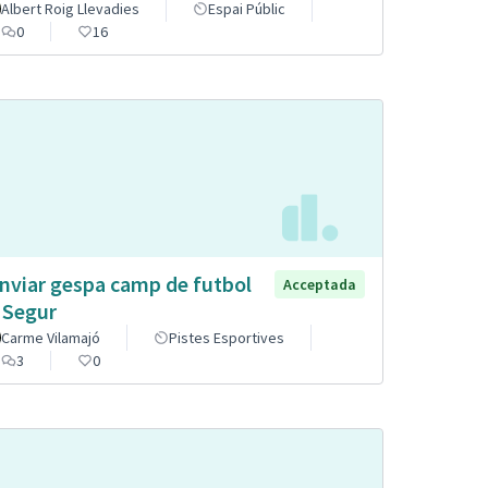
Albert Roig Llevadies
Espai Públic
0
16
nviar gespa camp de futbol
Acceptada
 Segur
Carme Vilamajó
Pistes Esportives
3
0