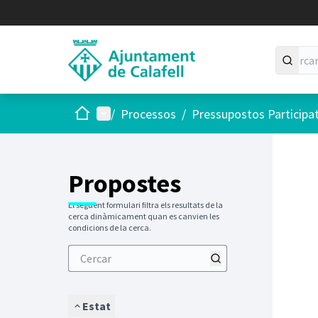
Inici
Menú principal
/
Processos
/
Pressupostos Participa
Saltar
El següen
+
−
Propostes
El següent formulari filtra els resultats de la
cerca dinàmicament quan es canvien les
condicions de la cerca.
Estat