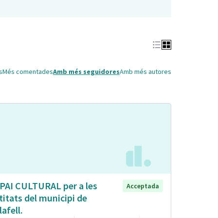
s
Més comentades
Amb més seguidores
Amb més autores
PAI CULTURAL per a les
Acceptada
titats del municipi de
lafell.