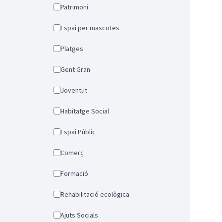
Patrimoni
Espai per mascotes
Platges
Gent Gran
Joventut
Habitatge Social
Espai Públic
Comerç
Formació
Rehabilitació ecològica
Ajuts Socials