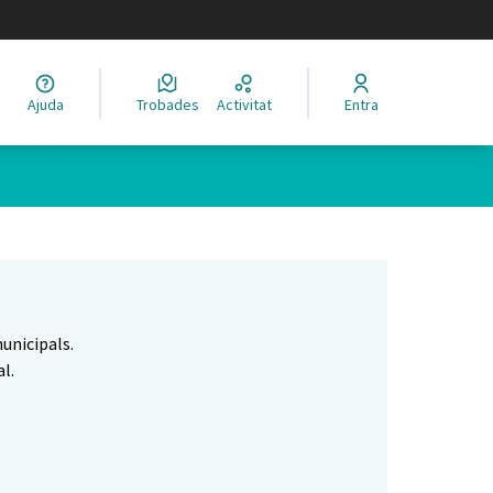
legir el idioma
Ajuda
Trobades
Activitat
Entra
Leaflet
|
©
HERE maps
 com a punts al mapa. L'element es pot fer servir amb un lector 
unicipals.
l.
.