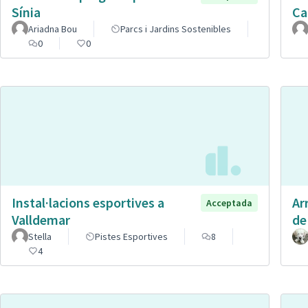
Sínia
Ca
Ariadna Bou
Parcs i Jardins Sostenibles
0
0
Instal·lacions esportives a
Ar
Acceptada
Valldemar
de
Stella
Pistes Esportives
8
4