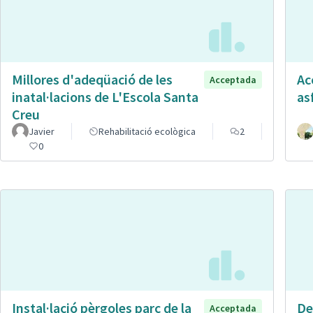
Millores d'adeqüació de les
Ac
Acceptada
inatal·lacions de L'Escola Santa
as
Creu
Javier
Rehabilitació ecològica
2
0
Instal·lació pèrgoles parc de la
De
Acceptada