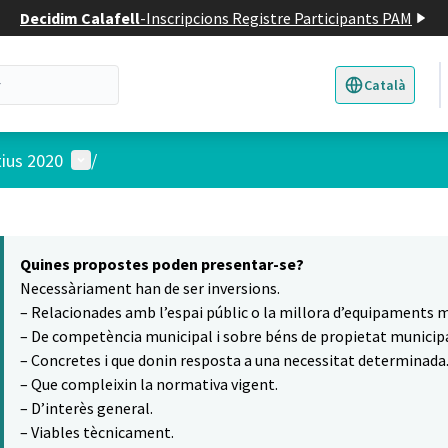
Decidim Calafell
-
Inscripcions Registre Participants PAM
Català
Triar la llengua
E
Menú d'usuari
tius 2020
/
 el mapa
5
t element és un mapa que presenta els components d'aquesta pàgina
Quines propostes poden presentar-se?
Necessàriament han de ser inversions.
– Relacionades amb l’espai públic o la millora d’equipaments m
– De competència municipal i sobre béns de propietat municipa
– Concretes i que donin resposta a una necessitat determinada
– Que compleixin la normativa vigent.
– D’interès general.
– Viables tècnicament.