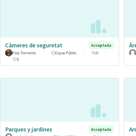
Càmeres de seguretat
Ár
Acceptada
Pep Torrents
Espai Públic
0
0
Parques y jardines
Ar
Acceptada