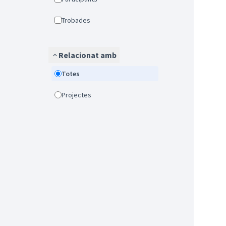
Trobades
Relacionat amb
Totes
Projectes