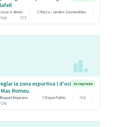
lafell
Jose A. Nieto
Parcs i Jardins Sostenibles
0
7
reglar la zona esportiva I d'oci
Acceptada
 Mas Romeu.
Raquel Bejarano
Espai Públic
2
0