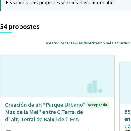
Els suports a les propostes són merament informatius
54 propostes
Aleatori
Recent
A-Z (Alfabètic)
Amb més adhesion
Creación de un “Parque Urbano”
Acceptada
ES
Mas de la Mel" entre C.Terral de
en
d' alt, Terral de Baix i de l' Est.
Ca