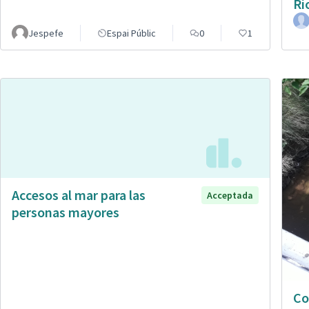
Rí
Jespefe
Espai Públic
0
1
Accesos al mar para las
Acceptada
personas mayores
Co