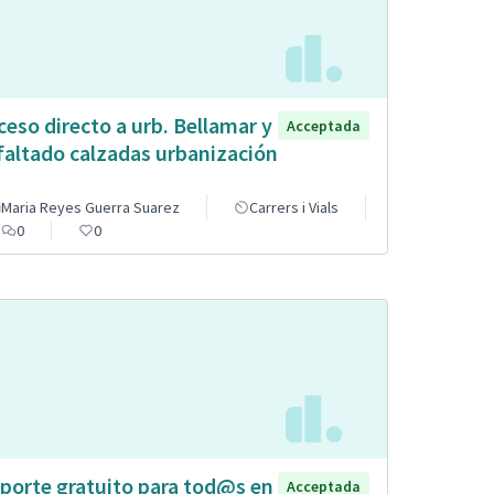
ceso directo a urb. Bellamar y
Acceptada
faltado calzadas urbanización
Maria Reyes Guerra Suarez
Carrers i Vials
0
0
porte gratuito para tod@s en
Acceptada