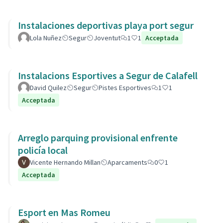
Instalaciones deportivas playa port segur
Lola Nuñez
Segur
Joventut
1
1
Acceptada
Instalacions Esportives a Segur de Calafell
David Quilez
Segur
Pistes Esportives
1
1
Acceptada
Arreglo parquing provisional enfrente
policía local
Vicente Hernando Millan
Aparcaments
0
1
Acceptada
Esport en Mas Romeu