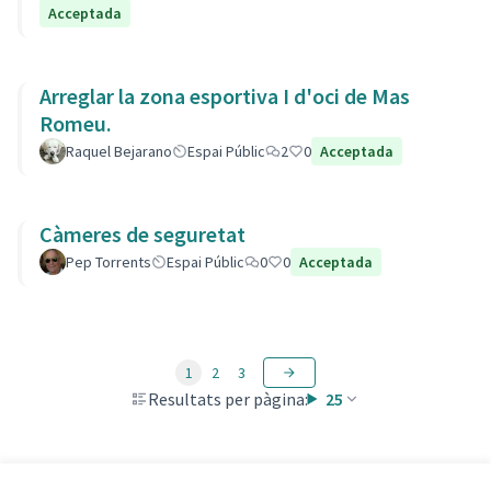
Acceptada
Arreglar la zona esportiva I d'oci de Mas
Romeu.
Raquel Bejarano
Espai Públic
2
0
Acceptada
Càmeres de seguretat
Pep Torrents
Espai Públic
0
0
Acceptada
1
2
3
Resultats per pàgina:
25
Veure totes les propostes retirades