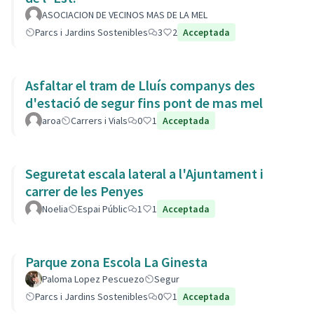
ASOCIACION DE VECINOS MAS DE LA MEL
Parcs i Jardins Sostenibles
3
2
Acceptada
Asfaltar el tram de Lluís companys des
d'estació de segur fins pont de mas mel
aroa
Carrers i Vials
0
1
Acceptada
Seguretat escala lateral a l'Ajuntament i
carrer de les Penyes
Noelia
Espai Públic
1
1
Acceptada
Parque zona Escola La Ginesta
Paloma Lopez Pescuezo
Segur
Parcs i Jardins Sostenibles
0
1
Acceptada