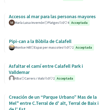
Accesos al mar para las personas mayores
María Luisa Invernón
Platges
0
4
Acceptada
Pipi-can a la Bòbila de Calafell
Montse Hill
Espai per mascotes
0
2
Acceptada
Asfaltar el camí entre Calafell Park i
Valldemar
Alba
Carrers i Vials
0
2
Acceptada
Creación de un “Parque Urbano” Mas de la
Mel" entre C.Terral de d' alt, Terral de Baix i
de l' Est.