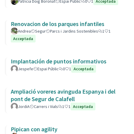
Patricia Doig Boronat
Espai Públic
0
1
Acceptada
Renovacion de los parques infantiles
Andrea
Segur
Parcs i Jardins Sostenibles
1
1
Acceptada
Implantación de puntos informativos
Jespefe
Espai Públic
0
1
Acceptada
Ampliació voreres avinguda Espanya i del
pont de Segur de Calafell
JordiA
Carrers i Vials
1
1
Acceptada
Pipican con agility