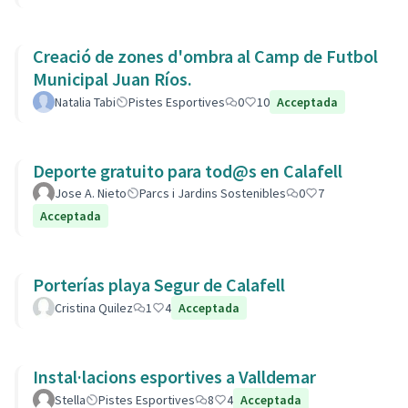
Creació de zones d'ombra al Camp de Futbol
Municipal Juan Ríos.
Natalia Tabi
Pistes Esportives
0
10
Acceptada
Deporte gratuito para tod@s en Calafell
Jose A. Nieto
Parcs i Jardins Sostenibles
0
7
Acceptada
Porterías playa Segur de Calafell
Cristina Quilez
1
4
Acceptada
Instal·lacions esportives a Valldemar
Stella
Pistes Esportives
8
4
Acceptada