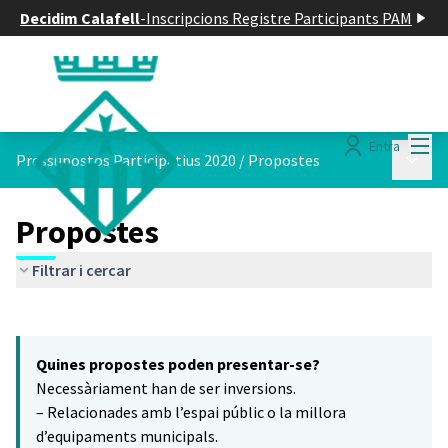
Decidim Calafell
-
Inscripcions Registre Participants PAM
Menú
Entra
Menú p
Pressupostos Participatius 2020
/
Propostes
Propostes
Filtrar i cercar
Saltar el mapa
Leaflet
|
©
HERE maps
6
El següent element és un mapa que presenta els components d'aq
+
Quines propostes poden presentar-se?
−
Necessàriament han de ser inversions.
– Relacionades amb l’espai públic o la millora
d’equipaments municipals.