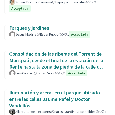
Soniaa Prados Carmona
Espai per mascotes
0
1
Acceptada
Parques y jardines
Jesús Medina
Espai Públic
0
1
Acceptada
Consolidación de las riberas del Torrent de
Montpaó, desde el final de la estación de la
Renfe hasta la zona de piedra de la calle de
L’Estany.
FemCalafell
Espai Públic
1
1
Acceptada
Iluminación y aceras en el parque ubicado
entre las calles Jaume Rafel y Doctor
Vandellòs
Albert Iturbe Recasens
Parcs i Jardins Sostenibles
0
1