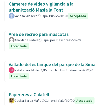
Càmeres de vídeo vigilancia a la
urbanització Masia la Font
Vanesa Vilaseca
Espai Públic
0
0
Acceptada
Área de recreo para mascotas
Ana Maria Tudela
Espai per mascotes
0
0
Acceptada
Vallado del estanque del parque de la Sinia
Natalia Leal Muñoz
Parcs i Jardins Sostenibles
0
0
Acceptada
Papereres a Calafell
Cecilia Sarda Mañe
Carrers i Vials
0
0
Acceptada