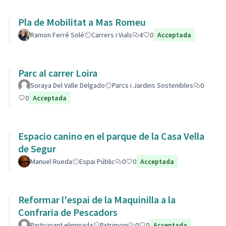
Pla de Mobilitat a Mas Romeu
Ramon Ferré Solé
Carrers i Vials
4
0
Acceptada
Parc al carrer Loira
Soraya Del Valle Delgado
Parcs i Jardins Sostenibles
0
0
Acceptada
Espacio canino en el parque de la Casa Vella
de Segur
Manuel Rueda
Espai Públic
0
0
Acceptada
Reformar l'espai de la Maquinilla a la
Confraria de Pescadors
Participant eliminada
Patrimoni
0
0
Acceptada