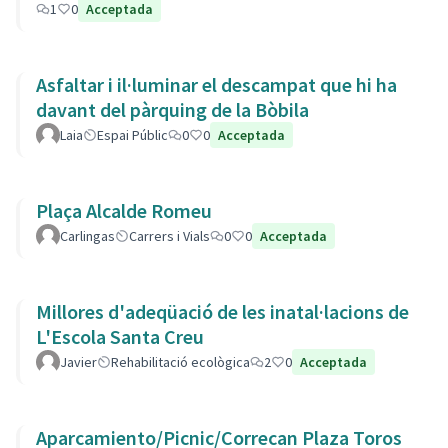
1
0
Acceptada
Asfaltar i il·luminar el descampat que hi ha
davant del pàrquing de la Bòbila
Laia
Espai Públic
0
0
Acceptada
Plaça Alcalde Romeu
Carlingas
Carrers i Vials
0
0
Acceptada
Millores d'adeqüació de les inatal·lacions de
L'Escola Santa Creu
Javier
Rehabilitació ecològica
2
0
Acceptada
Aparcamiento/Picnic/Correcan Plaza Toros