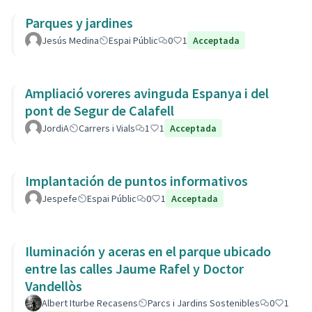
Parques y jardines
Jesús Medina
Espai Públic
0
1
Acceptada
Ampliació voreres avinguda Espanya i del
pont de Segur de Calafell
JordiA
Carrers i Vials
1
1
Acceptada
Implantación de puntos informativos
Jespefe
Espai Públic
0
1
Acceptada
Iluminación y aceras en el parque ubicado
entre las calles Jaume Rafel y Doctor
Vandellòs
Albert Iturbe Recasens
Parcs i Jardins Sostenibles
0
1