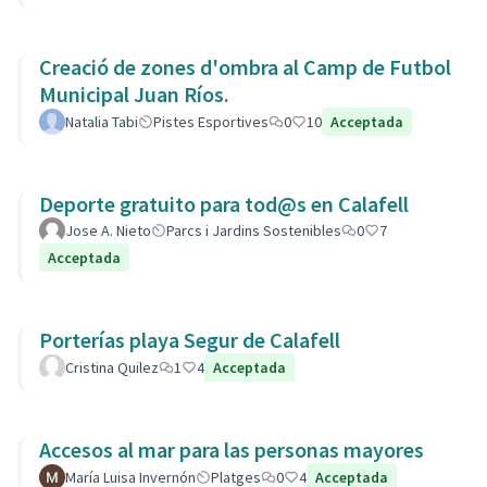
Creació de zones d'ombra al Camp de Futbol
Municipal Juan Ríos.
Natalia Tabi
Pistes Esportives
0
10
Acceptada
Deporte gratuito para tod@s en Calafell
Jose A. Nieto
Parcs i Jardins Sostenibles
0
7
Acceptada
Porterías playa Segur de Calafell
Cristina Quilez
1
4
Acceptada
Accesos al mar para las personas mayores
María Luisa Invernón
Platges
0
4
Acceptada