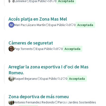
Lonneke
Espai Públic
0
0
Acceptada
Accés platja en Zona Mas Mel
Mari Paz Lázaro Martín
Espai Públic
0
0
Acceptada
Càmeres de seguretat
Pep Torrents
Espai Públic
0
0
Acceptada
Arreglar la zona esportiva I d'oci de Mas
Romeu.
Raquel Bejarano
Espai Públic
2
0
Acceptada
Zona deportiva de más romeu
Antonio Fernandez Redondo
Parcs i Jardins Sostenibles