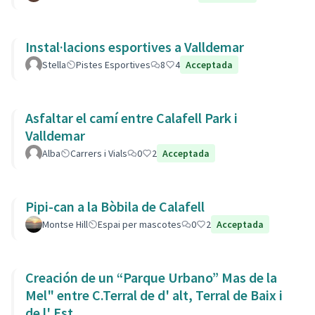
Instal·lacions esportives a Valldemar
Stella
Pistes Esportives
8
4
Acceptada
Asfaltar el camí entre Calafell Park i
Valldemar
Alba
Carrers i Vials
0
2
Acceptada
Pipi-can a la Bòbila de Calafell
Montse Hill
Espai per mascotes
0
2
Acceptada
Creación de un “Parque Urbano” Mas de la
Mel" entre C.Terral de d' alt, Terral de Baix i
de l' Est.