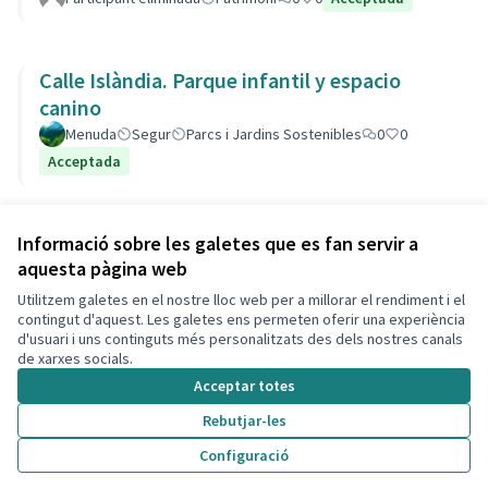
Calle Islàndia. Parque infantil y espacio
canino
Menuda
Segur
Parcs i Jardins Sostenibles
0
0
Acceptada
Veure totes les propostes retirades
Informació sobre les galetes que es fan servir a
aquesta pàgina web
Utilitzem galetes en el nostre lloc web per a millorar el rendiment i el
Termes i condicions d'ús
contingut d'aquest. Les galetes ens permeten oferir una experiència
Configuració de les galetes
d'usuari i uns continguts més personalitzats des dels nostres canals
Decidim Calafell a X
Decidim Calafell a Facebook
Decidim Calafell a YouTube
Decidim Calafell a GitHub
de xarxes socials.
(Enllaç extern)
(Enllaç extern)
(Enllaç extern)
(Enllaç extern)
Acceptar totes
Rebutjar-les
Amb llicènc
(Enllaç exte
Configuració
(Enllaç extern)
Web creada amb
programari lliure
.
(Enllaç extern)