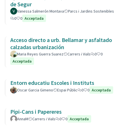
de Segur
Vanessa Salmerón Montava
Parcs i Jardins Sostenibles
0
0
Acceptada
Acceso directo a urb. Bellamar y asfaltado
calzadas urbanización
Maria Reyes Guerra Suarez
Carrers i Vials
0
0
Acceptada
Entorn educatiu Escoles i Instituts
Oscar Garcia Gimeno
Espai Públic
0
0
Acceptada
Pipi-Cans i Papereres
AnnaM
Carrers i Vials
0
0
Acceptada