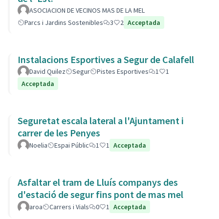
ASOCIACION DE VECINOS MAS DE LA MEL
Parcs i Jardins Sostenibles
3
2
Acceptada
Instalacions Esportives a Segur de Calafell
David Quilez
Segur
Pistes Esportives
1
1
Acceptada
Seguretat escala lateral a l'Ajuntament i
carrer de les Penyes
Noelia
Espai Públic
1
1
Acceptada
Asfaltar el tram de Lluís companys des
d'estació de segur fins pont de mas mel
aroa
Carrers i Vials
0
1
Acceptada