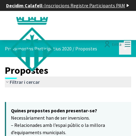
Decidim Calafell
-
Inscripcions Registre Participants PAM
Menú
Entra
Menú p
Pressupostos Participatius 2020
/
Propostes
Propostes
Filtrar i cercar
Saltar el mapa
Leaflet
|
©
HERE maps
16
El següent element és un mapa que presenta els components d'aq
+
Quines propostes poden presentar-se?
−
Necessàriament han de ser inversions.
– Relacionades amb l’espai públic o la millora
d’equipaments municipals.