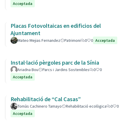
Acceptada
Placas Fotovoltaicas en edificios del
Ajuntament
Mateo Mejias Fernandez
Patrimoni
0
0
Acceptada
Instal·lació pèrgoles parc de la Sínia
Ariadna Bou
Parcs i Jardins Sostenibles
0
0
Acceptada
Rehabilitació de “Cal Casas”
Tomàs Cachinero Tamayo
Rehabilitació ecològica
0
0
Acceptada