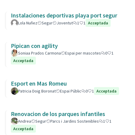
Instalaciones deportivas playa port segur
Lola Nuñez
Segur
Joventut
1
1
Acceptada
Pipican con agility
Soniaa Prados Carmona
Espai per mascotes
0
1
Acceptada
Esport en Mas Romeu
Patricia Doig Boronat
Espai Públic
0
1
Acceptada
Renovacion de los parques infantiles
Andrea
Segur
Parcs i Jardins Sostenibles
1
1
Acceptada