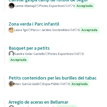
Carme Vilamajó
Pistes Esportives
3
0
Acceptada
Zona verda i Parc infantil
Laura Tgn
Parcs i Jardins Sostenibles
0
0
Acceptada
Basquet per a petits
Sandra Soler Castells
Pistes Esportives
0
0
Acceptada
Petits contenidors per les burilles del tabac
Marc García Lladó
Espai Públic
0
0
Acceptada
Arreglo de aceras en Bellamar