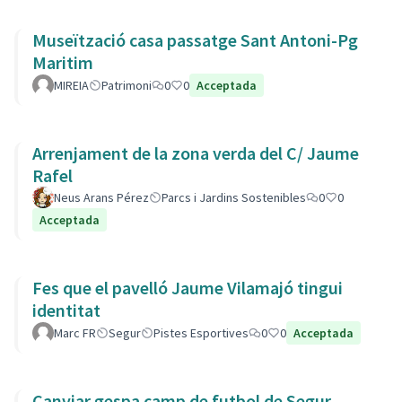
Museïtzació casa passatge Sant Antoni-Pg
Maritim
MIREIA
Patrimoni
0
0
Acceptada
Arrenjament de la zona verda del C/ Jaume
Rafel
Neus Arans Pérez
Parcs i Jardins Sostenibles
0
0
Acceptada
Fes que el pavelló Jaume Vilamajó tingui
identitat
Marc FR
Segur
Pistes Esportives
0
0
Acceptada
Canviar gespa camp de futbol de Segur