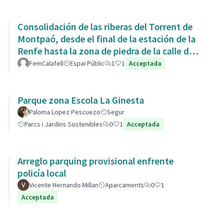
Consolidación de las riberas del Torrent de
Montpaó, desde el final de la estación de la
Renfe hasta la zona de piedra de la calle de
L’Estany.
FemCalafell
Espai Públic
1
1
Acceptada
Parque zona Escola La Ginesta
Paloma Lopez Pescuezo
Segur
Parcs i Jardins Sostenibles
0
1
Acceptada
Arreglo parquing provisional enfrente
policía local
Vicente Hernando Millan
Aparcaments
0
1
Acceptada