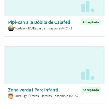
Pipi-can a la Bòbila de Calafell
Acceptada
Montse Hill
Espai per mascotes
0
2
Zona verda i Parc infantil
Acceptada
Laura Tgn
Parcs i Jardins Sostenibles
0
0