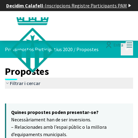
Decidim Calafell
-
Inscripcions Registre Participants PAM
Menú
Entra
Menú p
Pressupostos Participatius 2020
/
Propostes
Propostes
Filtrar i cercar
Saltar el mapa
Leaflet
|
©
HERE maps
6
El següent element és un mapa que presenta els components d'aq
+
Quines propostes poden presentar-se?
−
Necessàriament han de ser inversions.
– Relacionades amb l’espai públic o la millora
d’equipaments municipals.