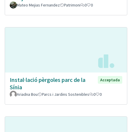
Mateo Mejias Fernandez
Patrimoni
0
0
Instal·lació pèrgoles parc de la
Acceptada
Sínia
Ariadna Bou
Parcs i Jardins Sostenibles
0
0