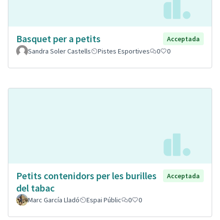
Basquet per a petits
Acceptada
Sandra Soler Castells
Pistes Esportives
0
0
Petits contenidors per les burilles
Acceptada
del tabac
Marc García Lladó
Espai Públic
0
0