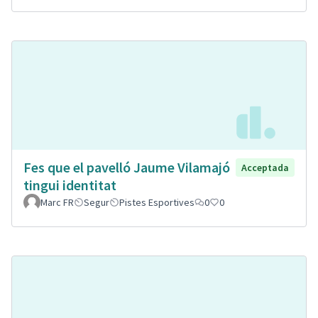
Fes que el pavelló Jaume Vilamajó
Acceptada
tingui identitat
Marc FR
Segur
Pistes Esportives
0
0