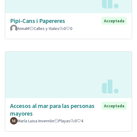
Pipi-Cans i Papereres
Acceptada
AnnaM
Calles y Viales
0
0
Accesos al mar para las personas
Acceptada
mayores
María Luisa Invernón
Playas
0
4