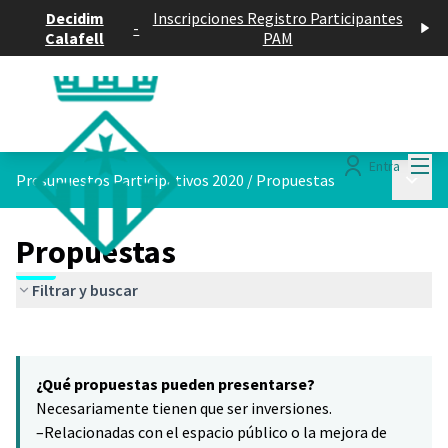
Decidim
Inscripciones Registro Participantes
-
Calafell
PAM
Menú
Entra
Menú p
Presupuestos Participativos 2020
/
Propuestas
Propuestas
Filtrar y buscar
Saltar el mapa
Leaflet
|
©
HERE maps
16
El siguiente elemento es un mapa que presenta los componentes 
+
¿Qué propuestas pueden presentarse?
−
Necesariamente tienen que ser inversiones.
–Relacionadas con el espacio público o la mejora de