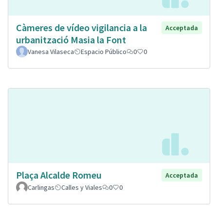
Càmeres de vídeo vigilancia a la
Acceptada
urbanització Masia la Font
Vanesa Vilaseca
Espacio Público
0
0
Plaça Alcalde Romeu
Acceptada
Carlingas
Calles y Viales
0
0