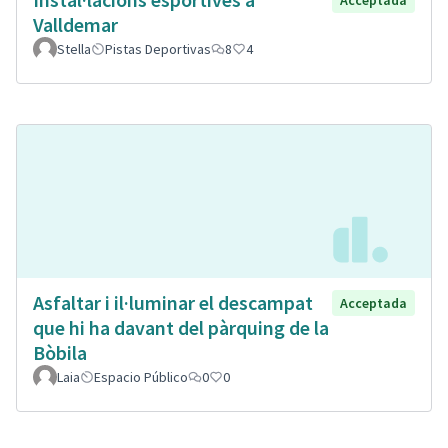
Acceptada
Valldemar
Stella
Pistas Deportivas
8
4
Asfaltar i il·luminar el descampat
Acceptada
que hi ha davant del pàrquing de la
Bòbila
Laia
Espacio Público
0
0