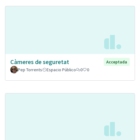
Càmeres de seguretat
Acceptada
Pep Torrents
Espacio Público
0
0