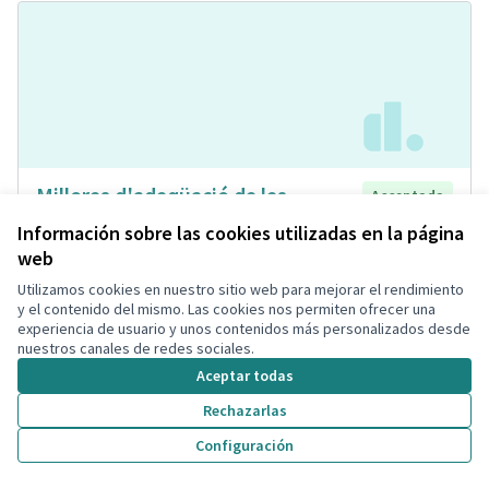
Millores d'adeqüació de les
Acceptada
inatal·lacions de L'Escola Santa
Información sobre las cookies utilizadas en la página
Creu
web
Javier
Rehabilitación ecológica
2
0
Utilizamos cookies en nuestro sitio web para mejorar el rendimiento
y el contenido del mismo. Las cookies nos permiten ofrecer una
experiencia de usuario y unos contenidos más personalizados desde
nuestros canales de redes sociales.
Aceptar todas
Rechazarlas
Configuración