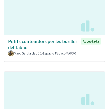
Petits contenidors per les burilles
Acceptada
del tabac
Marc García Lladó
Espacio Público
0
0