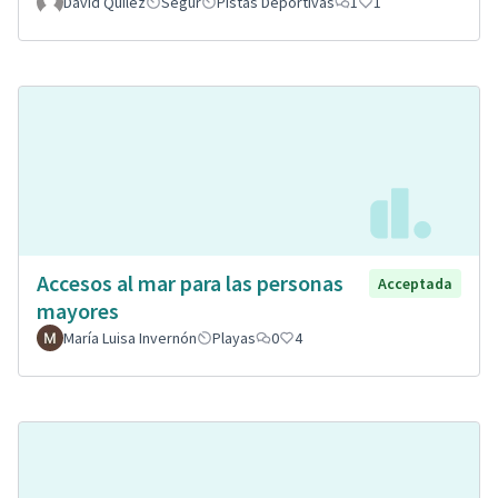
David Quilez
Segur
Pistas Deportivas
1
1
Accesos al mar para las personas
Acceptada
mayores
María Luisa Invernón
Playas
0
4