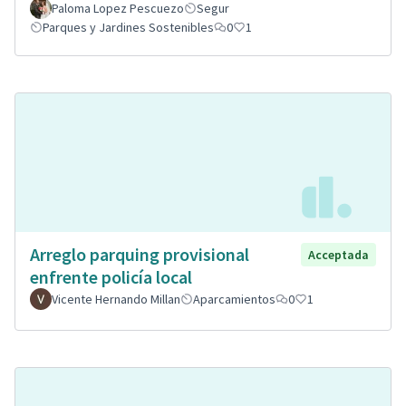
Paloma Lopez Pescuezo
Segur
Parques y Jardines Sostenibles
0
1
Arreglo parquing provisional
Acceptada
enfrente policía local
Vicente Hernando Millan
Aparcamientos
0
1