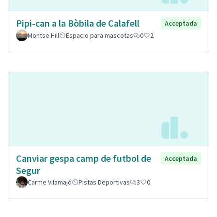
Pipi-can a la Bòbila de Calafell
Acceptada
Montse Hill
Espacio para mascotas
0
2
Canviar gespa camp de futbol de
Acceptada
Segur
Carme Vilamajó
Pistas Deportivas
3
0