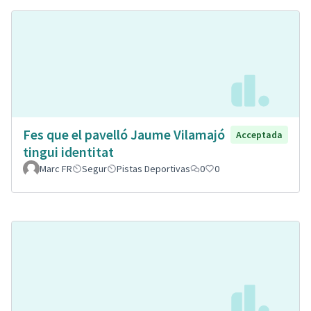
Fes que el pavelló Jaume Vilamajó
Acceptada
tingui identitat
Marc FR
Segur
Pistas Deportivas
0
0