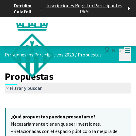
Decidim
Inscripciones Registro Participantes
-
Calafell
PAM
Menú
Entra
Menú p
Presupuestos Participativos 2020
/
Propuestas
Propuestas
Filtrar y buscar
Saltar el mapa
Leaflet
|
©
HERE maps
5
El siguiente elemento es un mapa que presenta los componentes 
+
¿Qué propuestas pueden presentarse?
−
Necesariamente tienen que ser inversiones.
–Relacionadas con el espacio público o la mejora de