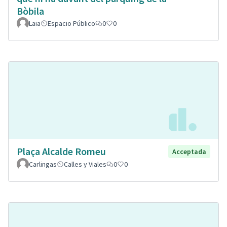
Bòbila
Laia
Espacio Público
0
0
Plaça Alcalde Romeu
Acceptada
Carlingas
Calles y Viales
0
0