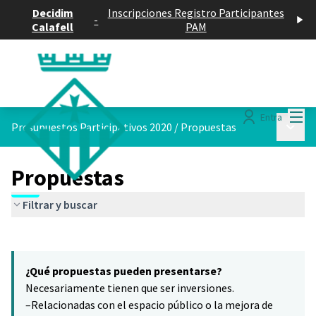
Decidim
Inscripciones Registro Participantes
-
Calafell
PAM
Menú
Entra
Menú p
Presupuestos Participativos 2020
/
Propuestas
Propuestas
Filtrar y buscar
Saltar el mapa
Leaflet
|
©
HERE maps
El siguiente elemento es un mapa que presenta los componentes 
+
¿Qué propuestas pueden presentarse?
−
Necesariamente tienen que ser inversiones.
–Relacionadas con el espacio público o la mejora de