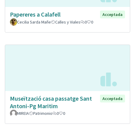
Papereres a Calafell
Acceptada
Cecilia Sarda Mañe
Calles y Viales
0
0
Museïtzació casa passatge Sant
Acceptada
Antoni-Pg Maritim
MIREIA
Patrimonio
0
0