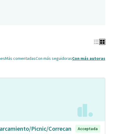
nes
Más comentadas
Con más seguidoras
Con más autoras
arcamiento/Picnic/Correcan
Acceptada