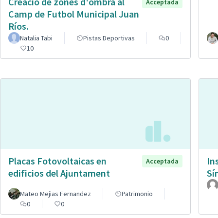
Creació de zones d'ombra al
Acceptada
Camp de Futbol Municipal Juan
Ríos.
Natalia Tabi
Pistas Deportivas
0
10
Placas Fotovoltaicas en
In
Acceptada
edificios del Ajuntament
Sí
Mateo Mejias Fernandez
Patrimonio
0
0