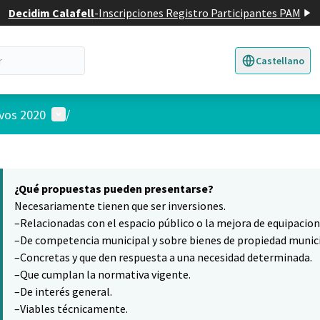
Decidim Calafell
-
Inscripciones Registro Participantes PAM
Castellano
Triar la llengua
E
Menú de usuario
ivos 2020
/
 el mapa
10
nte elemento es un mapa que presenta los componentes de esta pág
¿Qué propuestas pueden presentarse?
Necesariamente tienen que ser inversiones.
–Relacionadas con el espacio público o la mejora de equipacio
–De competencia municipal y sobre bienes de propiedad munici
–Concretas y que den respuesta a una necesidad determinada.
–Que cumplan la normativa vigente.
–De interés general.
–Viables técnicamente.