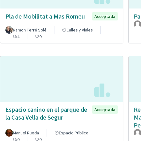
Pla de Mobilitat a Mas Romeu
Pa
Acceptada
Ramon Ferré Solé
Calles y Viales
4
0
Espacio canino en el parque de
Re
Acceptada
la Casa Vella de Segur
Ma
Pe
Manuel Rueda
Espacio Público
0
0