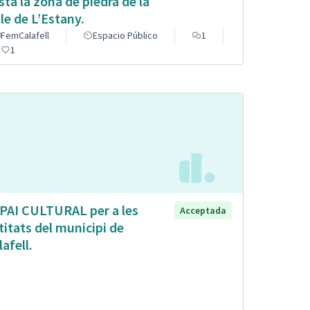
sta la zona de piedra de la
lle de L’Estany.
FemCalafell
Espacio Público
1
1
PAI CULTURAL per a les
Acceptada
titats del municipi de
lafell.