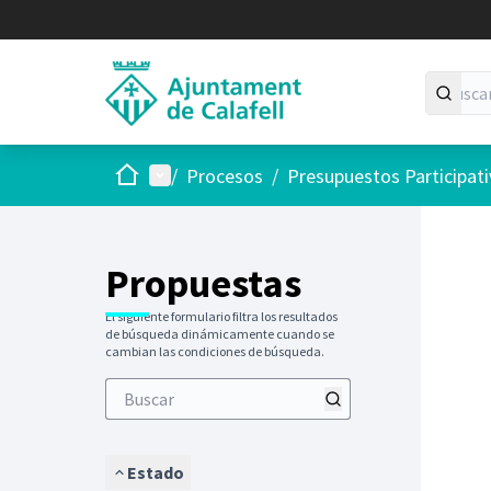
Inicio
Menú principal
/
Procesos
/
Presupuestos Participat
Saltar
El siguie
+
−
Propuestas
El siguiente formulario filtra los resultados
de búsqueda dinámicamente cuando se
cambian las condiciones de búsqueda.
Estado