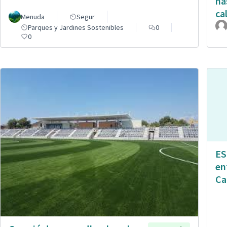
ha
ca
Menuda
Segur
Parques y Jardines Sostenibles
0
0
ES
en
Ca