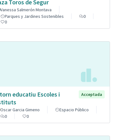
aza Toros de Segur
Vanessa Salmerón Montava
Parques y Jardines Sostenibles
0
0
torn educatiu Escoles i
Acceptada
stituts
Oscar Garcia Gimeno
Espacio Público
0
0