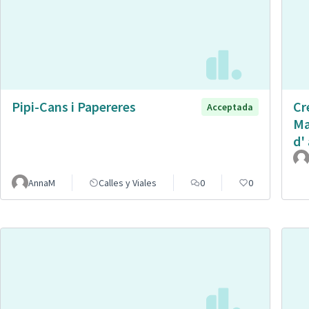
Pipi-Cans i Papereres
Cr
Acceptada
Ma
d' 
AnnaM
Calles y Viales
0
0