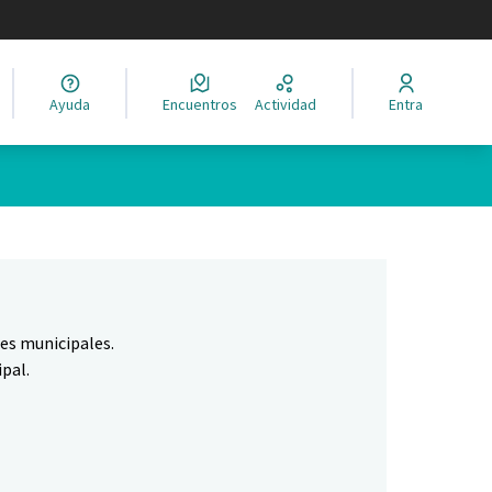
legir el idioma
Ayuda
Encuentros
Actividad
Entra
Leaflet
|
©
HERE maps
ina como puntos en el mapa. El elemento se puede utilizar con un 
nes municipales.
pal.