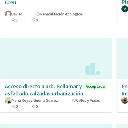
Pl
Creu
Javier
Rehabilitación ecológica
2
0
Acceso directo a urb. Bellamar y
En
Acceptada
asfaltado calzadas urbanización
In
Maria Reyes Guerra Suarez
Calles y Viales
0
0