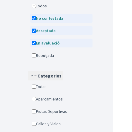
Todos
No contestada
Acceptada
En avaluació
Rebutjada
~ Categories
Todas
Aparcamientos
Pistas Deportivas
Calles y Viales