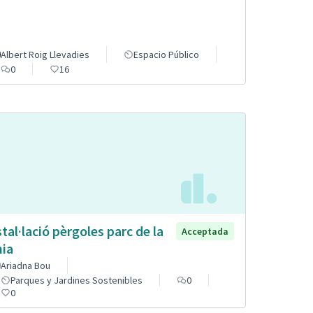
Albert Roig Llevadies
Espacio Público
0
16
stal·lació pèrgoles parc de la
Acceptada
nia
Ariadna Bou
Parques y Jardines Sostenibles
0
0