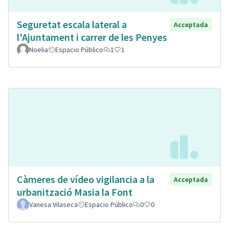
Seguretat escala lateral a
Acceptada
l'Ajuntament i carrer de les Penyes
Noelia
Espacio Público
1
1
Càmeres de vídeo vigilancia a la
Acceptada
urbanització Masia la Font
Vanesa Vilaseca
Espacio Público
0
0