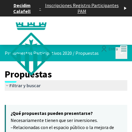
Decidim
Inscripciones Registro Participantes
-
Calafell
PAM
Menú
Entra
Menú p
Presupuestos Participativos 2020
/
Propuestas
Propuestas
Filtrar y buscar
Saltar el mapa
Leaflet
|
©
HERE maps
10
El siguiente elemento es un mapa que presenta los componentes 
+
¿Qué propuestas pueden presentarse?
−
Necesariamente tienen que ser inversiones.
–Relacionadas con el espacio público o la mejora de