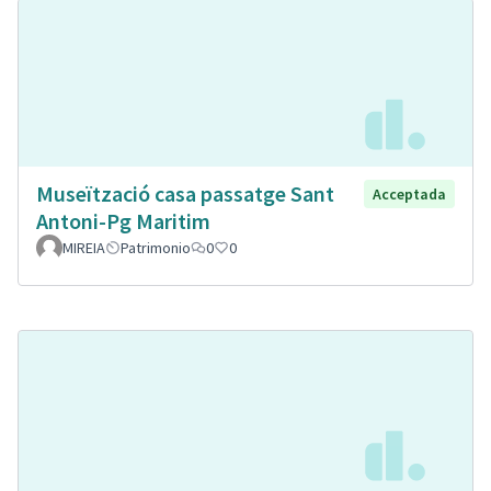
Museïtzació casa passatge Sant
Acceptada
Antoni-Pg Maritim
MIREIA
Patrimonio
0
0