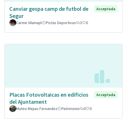
Canviar gespa camp de futbol de
Acceptada
Segur
Carme Vilamajó
Pistas Deportivas
3
0
Placas Fotovoltaicas en edificios
Acceptada
del Ajuntament
Mateo Mejias Fernandez
Patrimonio
0
0