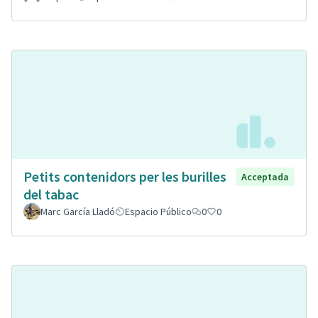
Petits contenidors per les burilles
Acceptada
del tabac
Marc García Lladó
Espacio Público
0
0