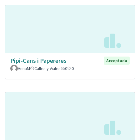
Pipi-Cans i Papereres
Acceptada
AnnaM
Calles y Viales
0
0