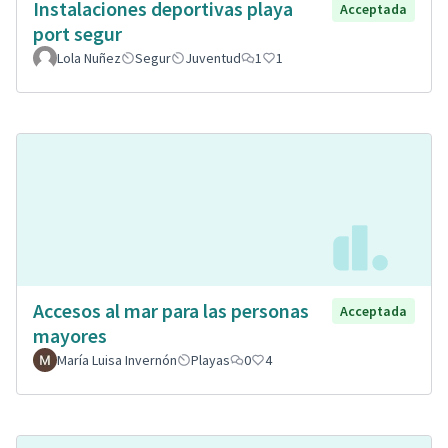
Instalaciones deportivas playa
Acceptada
port segur
Lola Nuñez
Segur
Juventud
1
1
Accesos al mar para las personas
Acceptada
mayores
María Luisa Invernón
Playas
0
4