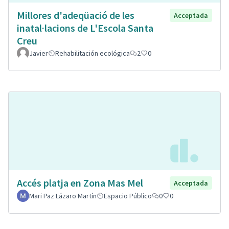
Millores d'adeqüació de les
Acceptada
inatal·lacions de L'Escola Santa
Creu
Javier
Rehabilitación ecológica
2
0
Accés platja en Zona Mas Mel
Acceptada
Mari Paz Lázaro Martín
Espacio Público
0
0