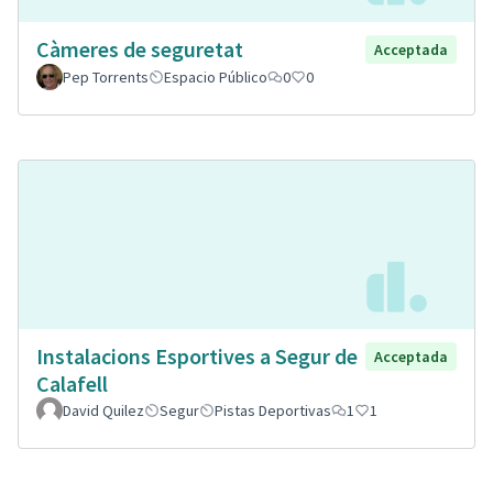
Càmeres de seguretat
Acceptada
Pep Torrents
Espacio Público
0
0
Instalacions Esportives a Segur de
Acceptada
Calafell
David Quilez
Segur
Pistas Deportivas
1
1