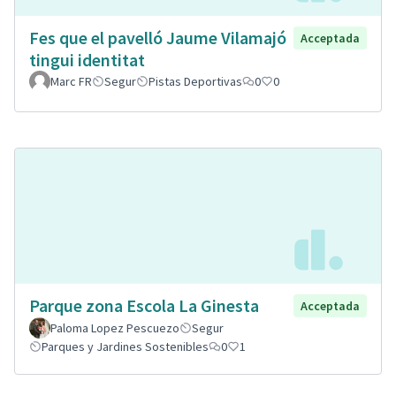
Fes que el pavelló Jaume Vilamajó
Acceptada
tingui identitat
Marc FR
Segur
Pistas Deportivas
0
0
Parque zona Escola La Ginesta
Acceptada
Paloma Lopez Pescuezo
Segur
Parques y Jardines Sostenibles
0
1