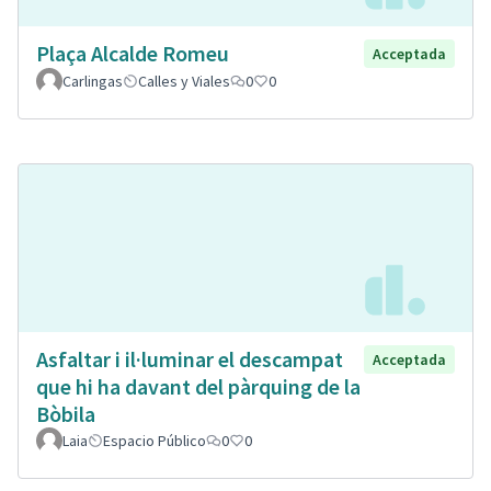
Plaça Alcalde Romeu
Acceptada
Carlingas
Calles y Viales
0
0
Asfaltar i il·luminar el descampat
Acceptada
que hi ha davant del pàrquing de la
Bòbila
Laia
Espacio Público
0
0