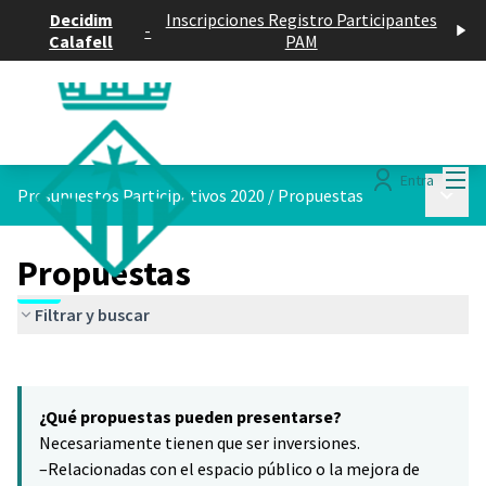
Decidim
Inscripciones Registro Participantes
-
Calafell
PAM
Menú
Entra
Menú p
Presupuestos Participativos 2020
/
Propuestas
Propuestas
Filtrar y buscar
Saltar el mapa
Leaflet
|
©
HERE maps
6
El siguiente elemento es un mapa que presenta los componentes 
+
¿Qué propuestas pueden presentarse?
−
Necesariamente tienen que ser inversiones.
–Relacionadas con el espacio público o la mejora de