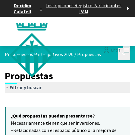
Decidim
Inscripciones Registro Participantes
-
Calafell
PAM
Menú
Entra
Menú p
Presupuestos Participativos 2020
/
Propuestas
Propuestas
Filtrar y buscar
Saltar el mapa
Leaflet
|
©
HERE maps
El siguiente elemento es un mapa que presenta los componentes 
+
¿Qué propuestas pueden presentarse?
−
Necesariamente tienen que ser inversiones.
–Relacionadas con el espacio público o la mejora de