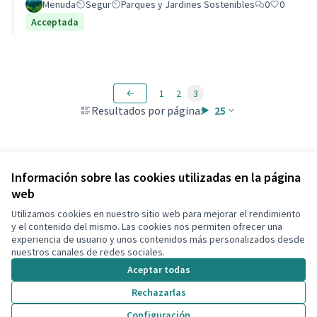
Menuda
Segur
Parques y Jardines Sostenibles
0
0
Acceptada
1
2
3
Resultados por página:
25
Ver todas las propuestas retiradas
Información sobre las cookies utilizadas en la página
web
Utilizamos cookies en nuestro sitio web para mejorar el rendimiento
Términos y condiciones de uso
y el contenido del mismo. Las cookies nos permiten ofrecer una
Configuración de cookies
experiencia de usuario y unos contenidos más personalizados desde
Decidim Calafell en X
Decidim Calafell en Facebook
Decidim Calafell en YouTube
Decidim Calafell en GitHub
nuestros canales de redes sociales.
(Enlace externo)
(Enlace externo)
(Enlace externo)
(Enlace externo)
Aceptar todas
Rechazarlas
Con licenci
(Enlace exte
Configuración