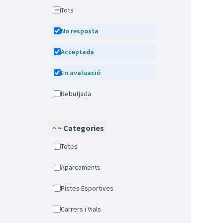
Tots
No resposta
Acceptada
En avaluació
Rebutjada
~ Categories
Totes
Aparcaments
Pistes Esportives
Carrers i Vials