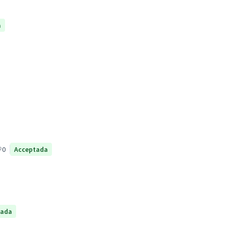
a
0
Acceptada
tada