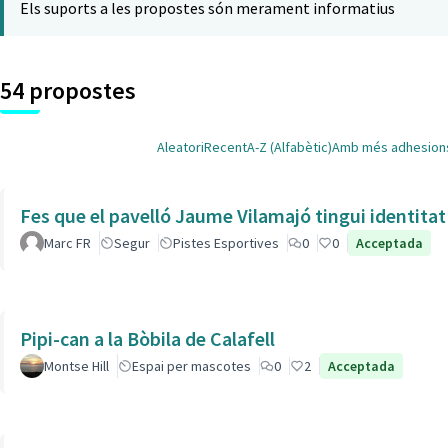
Els suports a les propostes són merament informatius
54 propostes
Aleatori
Recent
A-Z (Alfabètic)
Amb més adhesion
Fes que el pavelló Jaume Vilamajó tingui identitat
Marc FR
Segur
Pistes Esportives
0
0
Acceptada
Pipi-can a la Bòbila de Calafell
Montse Hill
Espai per mascotes
0
2
Acceptada