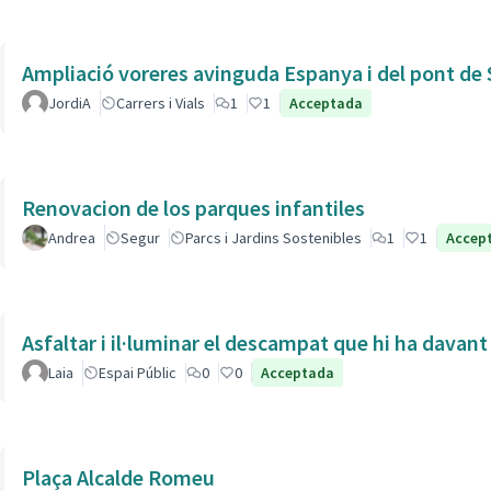
Ampliació voreres avinguda Espanya i del pont de 
JordiA
Carrers i Vials
1
1
Acceptada
Renovacion de los parques infantiles
Andrea
Segur
Parcs i Jardins Sostenibles
1
1
Accep
Asfaltar i il·luminar el descampat que hi ha davant
Laia
Espai Públic
0
0
Acceptada
Plaça Alcalde Romeu