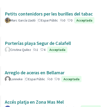
Petits contenidors per les burilles del tabac
Marc García Lladó
Espai Públic
0
0
Acceptada
Porterías playa Segur de Calafell
Cristina Quilez
1
4
Acceptada
Arreglo de aceras en Bellamar
Lonneke
Espai Públic
0
0
Acceptada
Accés platja en Zona Mas Mel