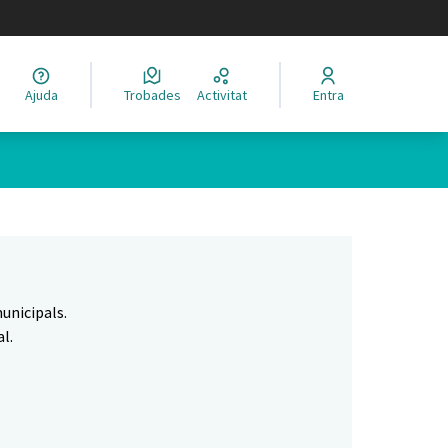
legir el idioma
Ajuda
Trobades
Activitat
Entra
Leaflet
|
©
HERE maps
 com a punts al mapa. L'element es pot fer servir amb un lector 
unicipals.
l.
.