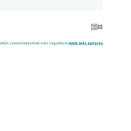
s
Més comentades
Amb més seguidores
Amb més autores