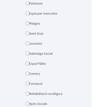
Patrimoni
Espai per mascotes
Platges
Gent Gran
Joventut
Habitatge Social
Espai Públic
Comerç
Formació
Rehabilitació ecològica
Ajuts Socials