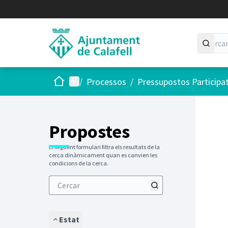
Inici
Menú principal
/
Processos
/
Pressupostos Participa
Saltar
El següen
+
−
Propostes
El següent formulari filtra els resultats de la
cerca dinàmicament quan es canvien les
condicions de la cerca.
Estat