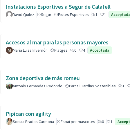
Instalacions Esportives a Segur de Calafell
David Quilez
Segur
Pistes Esportives
1
1
Acceptad
Accesos al mar para las personas mayores
María Luisa Invernón
Platges
0
4
Acceptada
Zona deportiva de más romeu
Antonio Fernandez Redondo
Parcs i Jardins Sostenibles
1
Pipican con agility
Soniaa Prados Carmona
Espai per mascotes
0
1
Accep