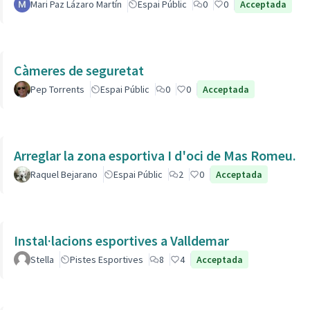
Mari Paz Lázaro Martín
Espai Públic
0
0
Acceptada
Càmeres de seguretat
Pep Torrents
Espai Públic
0
0
Acceptada
Arreglar la zona esportiva I d'oci de Mas Romeu.
Raquel Bejarano
Espai Públic
2
0
Acceptada
Instal·lacions esportives a Valldemar
Stella
Pistes Esportives
8
4
Acceptada