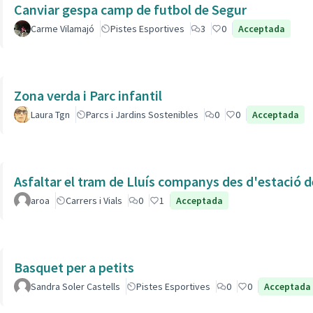
Canviar gespa camp de futbol de Segur
Carme Vilamajó
Pistes Esportives
3
0
Acceptada
Zona verda i Parc infantil
Laura Tgn
Parcs i Jardins Sostenibles
0
0
Acceptada
Asfaltar el tram de Lluís companys des d'estació 
aroa
Carrers i Vials
0
1
Acceptada
Basquet per a petits
Sandra Soler Castells
Pistes Esportives
0
0
Acceptada