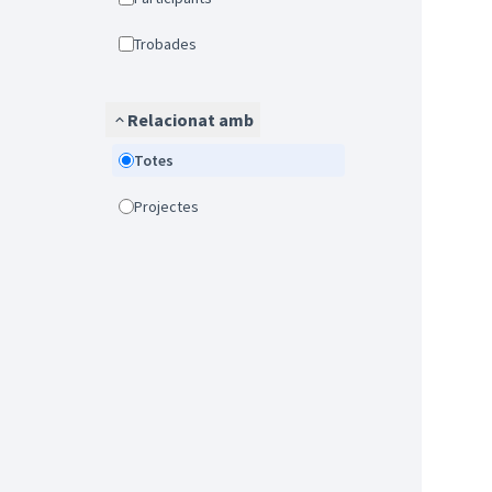
Trobades
Relacionat amb
Totes
Projectes