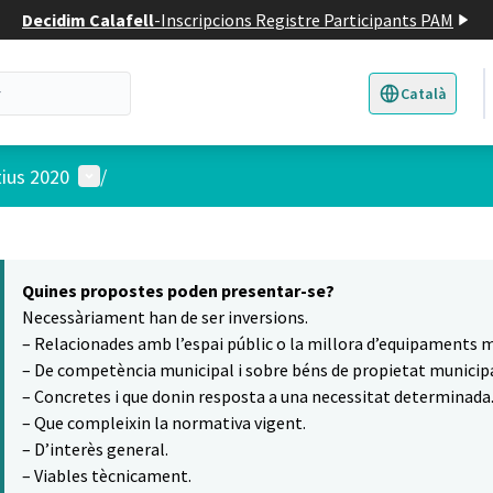
Decidim Calafell
-
Inscripcions Registre Participants PAM
Català
Triar la llengua
E
Menú d'usuari
tius 2020
/
 el mapa
5
t element és un mapa que presenta els components d'aquesta pàgina
Quines propostes poden presentar-se?
Necessàriament han de ser inversions.
– Relacionades amb l’espai públic o la millora d’equipaments m
– De competència municipal i sobre béns de propietat municipa
– Concretes i que donin resposta a una necessitat determinada
– Que compleixin la normativa vigent.
– D’interès general.
– Viables tècnicament.