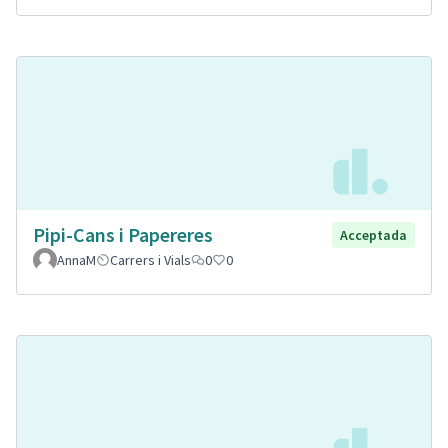
Pipi-Cans i Papereres
Acceptada
AnnaM
Carrers i Vials
0
0