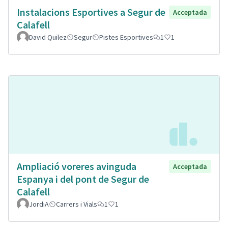
Instalacions Esportives a Segur de
Acceptada
Calafell
David Quilez
Segur
Pistes Esportives
1
1
Ampliació voreres avinguda
Acceptada
Espanya i del pont de Segur de
Calafell
JordiA
Carrers i Vials
1
1