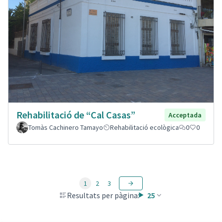
Rehabilitació de “Cal Casas”
Acceptada
Tomàs Cachinero Tamayo
Rehabilitació ecològica
0
0
1
2
3
Resultats per pàgina:
25