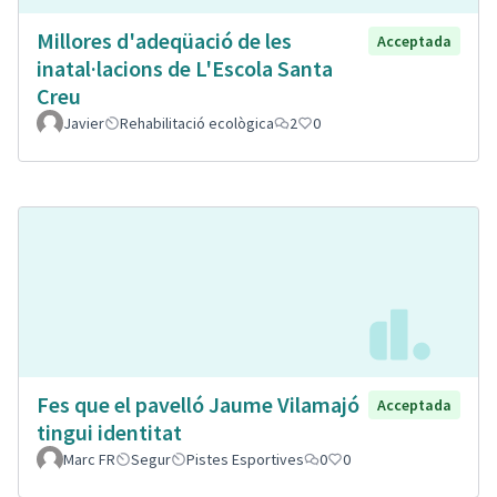
Millores d'adeqüació de les
Acceptada
inatal·lacions de L'Escola Santa
Creu
Javier
Rehabilitació ecològica
2
0
Fes que el pavelló Jaume Vilamajó
Acceptada
tingui identitat
Marc FR
Segur
Pistes Esportives
0
0