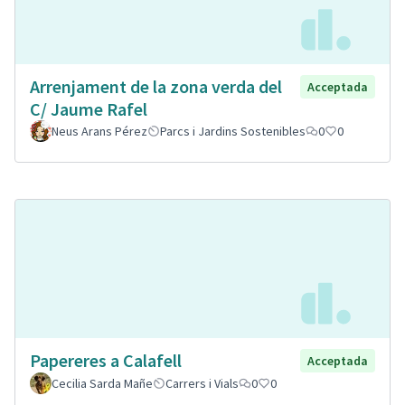
Arrenjament de la zona verda del
Acceptada
C/ Jaume Rafel
Neus Arans Pérez
Parcs i Jardins Sostenibles
0
0
Papereres a Calafell
Acceptada
Cecilia Sarda Mañe
Carrers i Vials
0
0