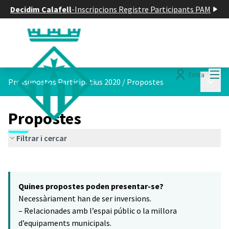
Decidim Calafell
-
Inscripcions Registre Participants PAM
Menú
Entra
Menú p
Pressupostos Participatius 2020
/
Propostes
Propostes
Filtrar i cercar
Saltar el mapa
Leaflet
|
©
HERE maps
8
El següent element és un mapa que presenta els components d'aq
+
Quines propostes poden presentar-se?
−
Necessàriament han de ser inversions.
– Relacionades amb l’espai públic o la millora
d’equipaments municipals.