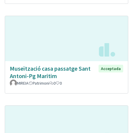
Museïtzació casa passatge Sant
Acceptada
Antoni-Pg Maritim
MIREIA
Patrimoni
0
0