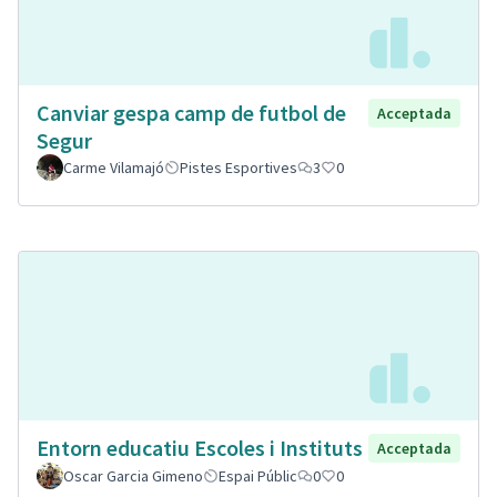
Canviar gespa camp de futbol de
Acceptada
Segur
Carme Vilamajó
Pistes Esportives
3
0
Entorn educatiu Escoles i Instituts
Acceptada
Oscar Garcia Gimeno
Espai Públic
0
0