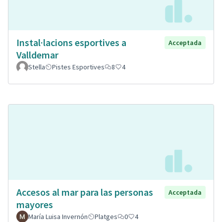
Instal·lacions esportives a
Acceptada
Valldemar
Stella
Pistes Esportives
8
4
Accesos al mar para las personas
Acceptada
mayores
María Luisa Invernón
Platges
0
4