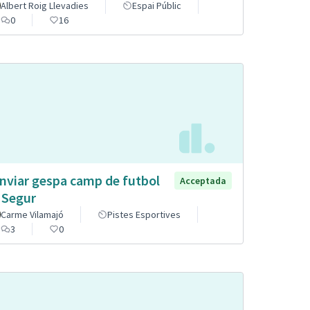
Albert Roig Llevadies
Espai Públic
0
16
nviar gespa camp de futbol
Acceptada
 Segur
Carme Vilamajó
Pistes Esportives
3
0