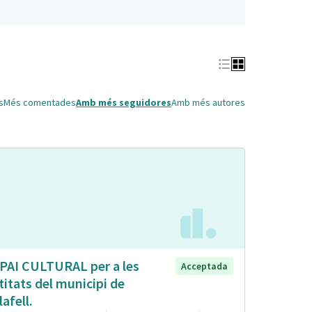
s
Més comentades
Amb més seguidores
Amb més autores
PAI CULTURAL per a les
Acceptada
titats del municipi de
lafell.