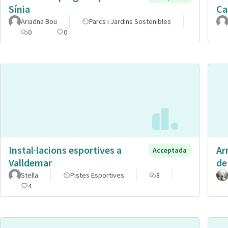
Sínia
Ca
Ariadna Bou
Parcs i Jardins Sostenibles
0
0
Instal·lacions esportives a
Ar
Acceptada
Valldemar
de
Stella
Pistes Esportives
8
4