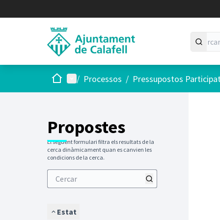
Inici
Menú principal
/
Processos
/
Pressupostos Participa
Saltar
El següen
+
−
Propostes
El següent formulari filtra els resultats de la
cerca dinàmicament quan es canvien les
condicions de la cerca.
Estat