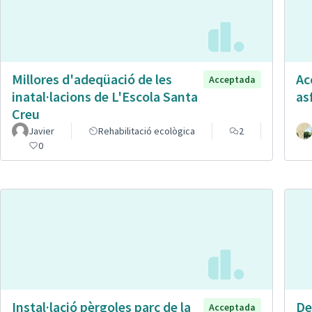
Millores d'adeqüació de les
Ac
Acceptada
inatal·lacions de L'Escola Santa
as
Creu
Javier
Rehabilitació ecològica
2
0
Instal·lació pèrgoles parc de la
De
Acceptada