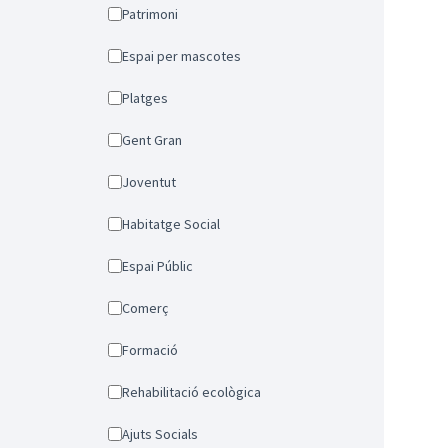
Patrimoni
Espai per mascotes
Platges
Gent Gran
Joventut
Habitatge Social
Espai Públic
Comerç
Formació
Rehabilitació ecològica
Ajuts Socials