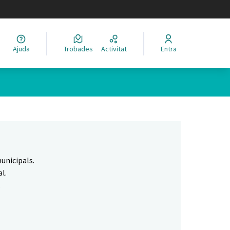
legir el idioma
Ajuda
Trobades
Activitat
Entra
Leaflet
|
©
HERE maps
 com a punts al mapa. L'element es pot fer servir amb un lector 
unicipals.
l.
.