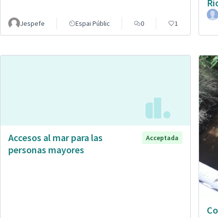
Rí
Jespefe
Espai Públic
0
1
Accesos al mar para las
Acceptada
personas mayores
Co