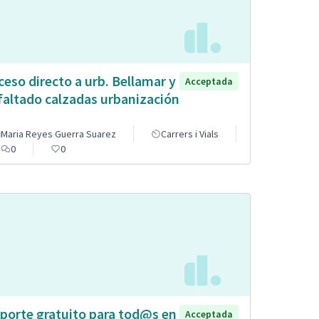
ceso directo a urb. Bellamar y
Acceptada
faltado calzadas urbanización
Maria Reyes Guerra Suarez
Carrers i Vials
0
0
porte gratuito para tod@s en
Acceptada