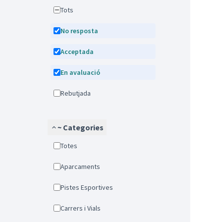
Tots
No resposta
Acceptada
En avaluació
Rebutjada
~ Categories
Totes
Aparcaments
Pistes Esportives
Carrers i Vials