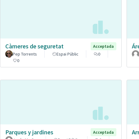
Càmeres de seguretat
Ár
Acceptada
Pep Torrents
Espai Públic
0
0
Parques y jardines
Ar
Acceptada