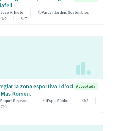
lafell
Jose A. Nieto
Parcs i Jardins Sostenibles
0
7
reglar la zona esportiva I d'oci
Acceptada
 Mas Romeu.
Raquel Bejarano
Espai Públic
2
0