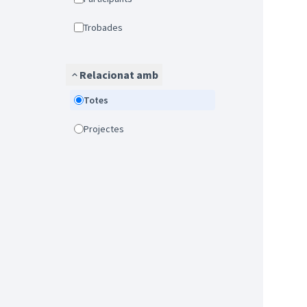
Trobades
Relacionat amb
Totes
Projectes