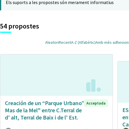
Els suports a les propostes són merament informatius
54 propostes
Aleatori
Recent
A-Z (Alfabètic)
Amb més adhesion
Creación de un “Parque Urbano”
Acceptada
ES
Mas de la Mel" entre C.Terral de
en
d' alt, Terral de Baix i de l' Est.
Ca