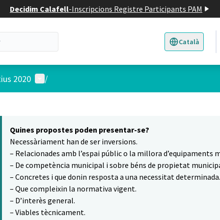
Decidim Calafell
-
Inscripcions Registre Participants PAM
Català
Triar la llengua
E
Menú d'usuari
tius 2020
/
 el mapa
5
t element és un mapa que presenta els components d'aquesta pàgina
Quines propostes poden presentar-se?
Necessàriament han de ser inversions.
– Relacionades amb l’espai públic o la millora d’equipaments m
– De competència municipal i sobre béns de propietat municipa
– Concretes i que donin resposta a una necessitat determinada
– Que compleixin la normativa vigent.
– D’interès general.
– Viables tècnicament.