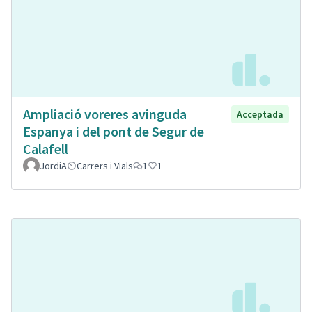
Ampliació voreres avinguda
Acceptada
Espanya i del pont de Segur de
Calafell
JordiA
Carrers i Vials
1
1