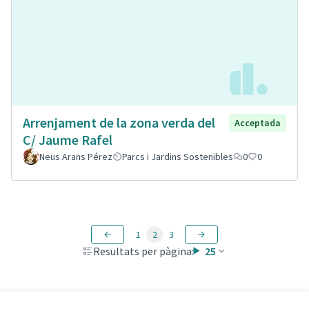
Arrenjament de la zona verda del
Acceptada
C/ Jaume Rafel
Neus Arans Pérez
Parcs i Jardins Sostenibles
0
0
1
2
3
Resultats per pàgina:
25
Veure totes les propostes retirades