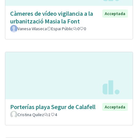
Càmeres de vídeo vigilancia a la
Acceptada
urbanització Masia la Font
Vanesa Vilaseca
Espai Públic
0
0
Porterías playa Segur de Calafell
Acceptada
Cristina Quilez
1
4