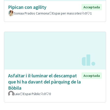
Pipican con agility
Acceptada
Soniaa Prados Carmona
Espai per mascotes
0
1
Asfaltar i il·luminar el descampat
Acceptada
que hi ha davant del pàrquing de la
Bòbila
Laia
Espai Públic
0
0