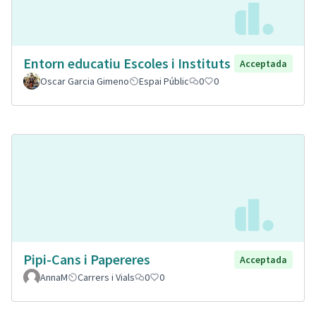
Entorn educatiu Escoles i Instituts
Acceptada
Oscar Garcia Gimeno
Espai Públic
0
0
Pipi-Cans i Papereres
Acceptada
AnnaM
Carrers i Vials
0
0