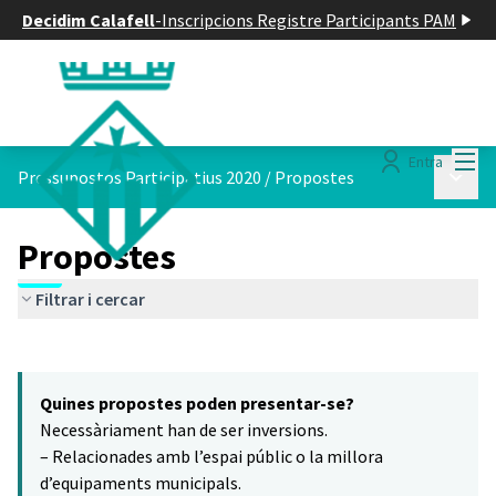
Decidim Calafell
-
Inscripcions Registre Participants PAM
Menú
Entra
Menú p
Pressupostos Participatius 2020
/
Propostes
Propostes
Filtrar i cercar
Saltar el mapa
Leaflet
|
©
HERE maps
9
El següent element és un mapa que presenta els components d'aq
+
Quines propostes poden presentar-se?
−
Necessàriament han de ser inversions.
– Relacionades amb l’espai públic o la millora
d’equipaments municipals.