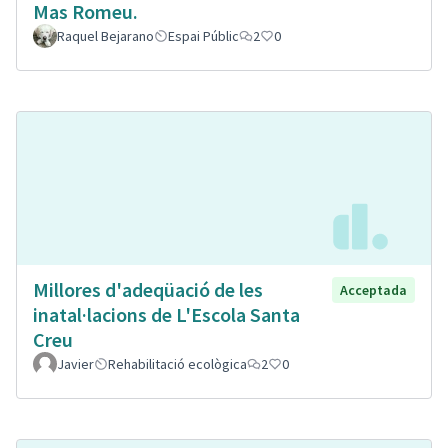
Mas Romeu.
Raquel Bejarano
Espai Públic
2
0
Millores d'adeqüació de les
Acceptada
inatal·lacions de L'Escola Santa
Creu
Javier
Rehabilitació ecològica
2
0