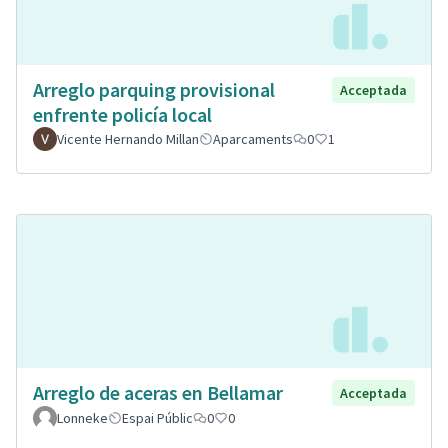
Arreglo parquing provisional
Acceptada
enfrente policía local
Vicente Hernando Millan
Aparcaments
0
1
Arreglo de aceras en Bellamar
Acceptada
Lonneke
Espai Públic
0
0