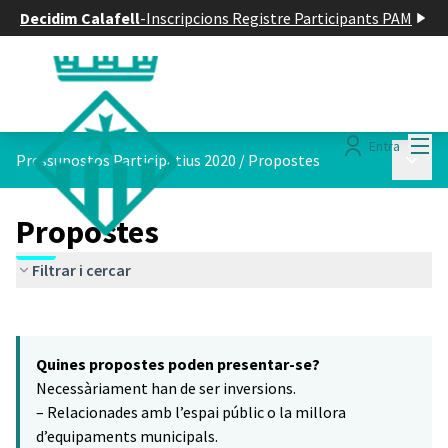
Decidim Calafell
-
Inscripcions Registre Participants PAM
Menú
Entra
Menú p
Pressupostos Participatius 2020
/
Propostes
Propostes
Filtrar i cercar
Saltar el mapa
Leaflet
|
©
HERE maps
8
El següent element és un mapa que presenta els components d'aq
+
Quines propostes poden presentar-se?
−
Necessàriament han de ser inversions.
– Relacionades amb l’espai públic o la millora
d’equipaments municipals.