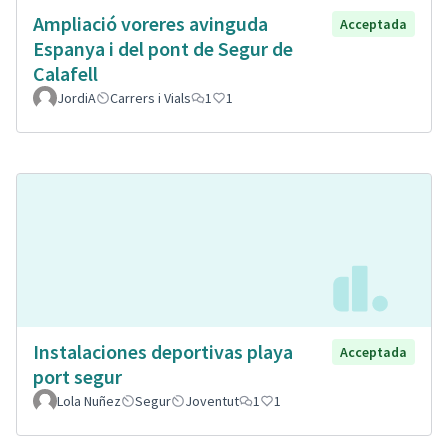
Ampliació voreres avinguda
Acceptada
Espanya i del pont de Segur de
Calafell
JordiA
Carrers i Vials
1
1
Instalaciones deportivas playa
Acceptada
port segur
Lola Nuñez
Segur
Joventut
1
1