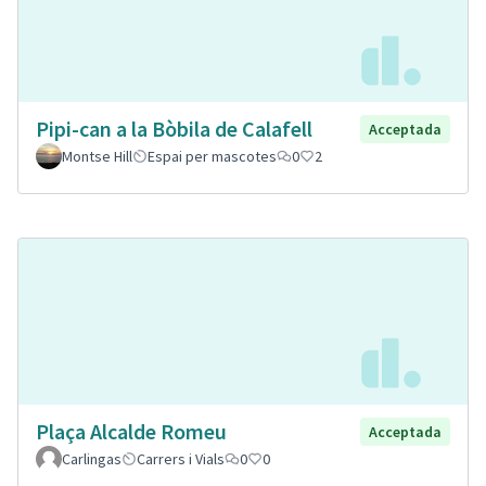
Pipi-can a la Bòbila de Calafell
Acceptada
Montse Hill
Espai per mascotes
0
2
Plaça Alcalde Romeu
Acceptada
Carlingas
Carrers i Vials
0
0