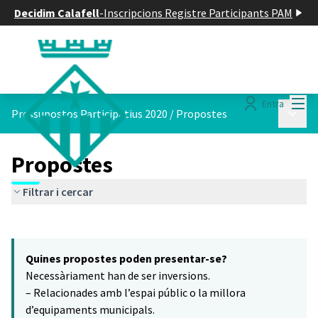
Decidim Calafell
-
Inscripcions Registre Participants PAM
Menú
Entra
Menú p
Pressupostos Participatius 2020
/
Propostes
Propostes
Filtrar i cercar
Saltar el mapa
Leaflet
|
©
HERE maps
5
El següent element és un mapa que presenta els components d'aq
+
Quines propostes poden presentar-se?
−
Necessàriament han de ser inversions.
– Relacionades amb l’espai públic o la millora
d’equipaments municipals.