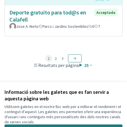
Deporte gratuito para tod@s en
Acceptada
Calafell
Jose A. Nieto
Parcs i Jardins Sostenibles
0
7
1
2
3
Resultats per pàgina:
25
Veure totes les propostes retirades
Informació sobre les galetes que es fan servir a
aquesta pàgina web
Utilitzem galetes en el nostre lloc web per a millorar el rendiment i el
Termes i condicions d'ús
contingut d'aquest. Les galetes ens permeten oferir una experiència
Configuració de les galetes
d'usuari i uns continguts més personalitzats des dels nostres canals
Decidim Calafell a X
Decidim Calafell a Facebook
Decidim Calafell a YouTube
Decidim Calafell a GitHub
de xarxes socials.
(Enllaç extern)
(Enllaç extern)
(Enllaç extern)
(Enllaç extern)