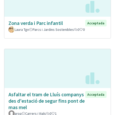
Zona verda i Parc infantil
Acceptada
Laura Tgn
Parcs i Jardins Sostenibles
0
0
Asfaltar el tram de Lluís companys
Acceptada
des d'estació de segur fins pont de
mas mel
aroa
Carrers i Vials
0
1