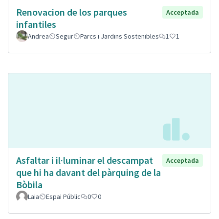
Renovacion de los parques
Acceptada
infantiles
Andrea
Segur
Parcs i Jardins Sostenibles
1
1
Asfaltar i il·luminar el descampat
Acceptada
que hi ha davant del pàrquing de la
Bòbila
Laia
Espai Públic
0
0