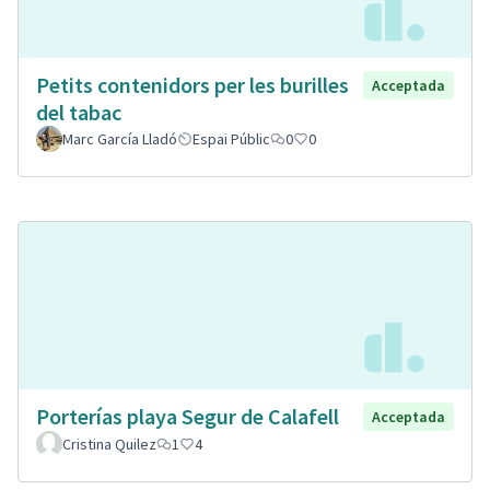
Petits contenidors per les burilles
Acceptada
del tabac
Marc García Lladó
Espai Públic
0
0
Porterías playa Segur de Calafell
Acceptada
Cristina Quilez
1
4