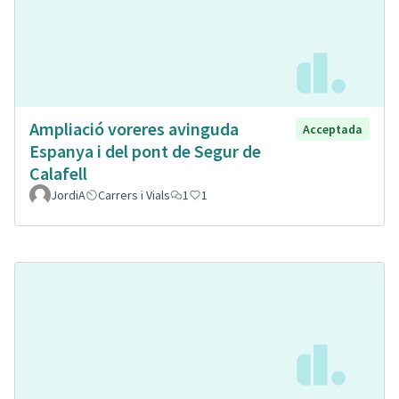
Ampliació voreres avinguda
Acceptada
Espanya i del pont de Segur de
Calafell
JordiA
Carrers i Vials
1
1