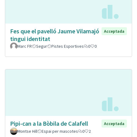
Fes que el pavelló Jaume Vilamajó
Acceptada
tingui identitat
Marc FR
Segur
Pistes Esportives
0
0
Pipi-can a la Bòbila de Calafell
Acceptada
Montse Hill
Espai per mascotes
0
2