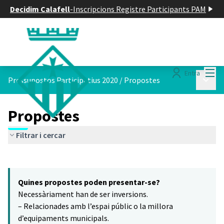
Decidim Calafell
-
Inscripcions Registre Participants PAM
Menú
Entra
Menú p
Pressupostos Participatius 2020
/
Propostes
Propostes
Filtrar i cercar
Saltar el mapa
Leaflet
|
©
HERE maps
16
El següent element és un mapa que presenta els components d'aq
+
Quines propostes poden presentar-se?
−
Necessàriament han de ser inversions.
– Relacionades amb l’espai públic o la millora
d’equipaments municipals.