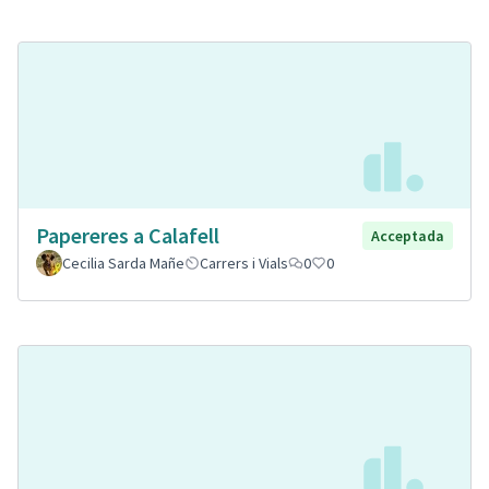
Papereres a Calafell
Acceptada
Cecilia Sarda Mañe
Carrers i Vials
0
0