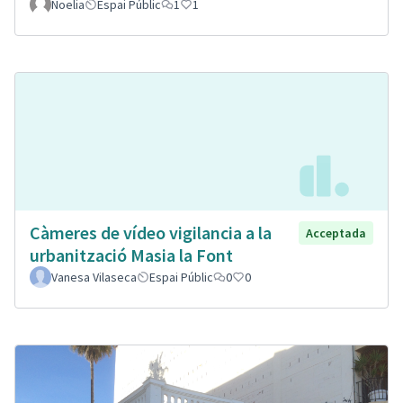
Noelia
Espai Públic
1
1
Càmeres de vídeo vigilancia a la
Acceptada
urbanització Masia la Font
Vanesa Vilaseca
Espai Públic
0
0