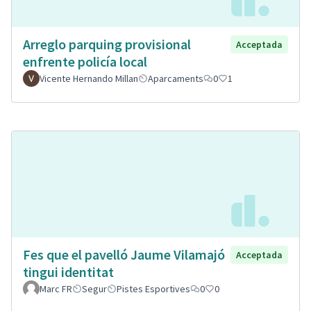
Arreglo parquing provisional
Acceptada
enfrente policía local
Vicente Hernando Millan
Aparcaments
0
1
Fes que el pavelló Jaume Vilamajó
Acceptada
tingui identitat
Marc FR
Segur
Pistes Esportives
0
0