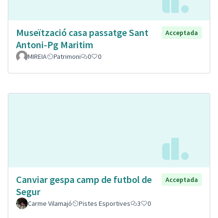
Museïtzació casa passatge Sant
Acceptada
Antoni-Pg Maritim
MIREIA
Patrimoni
0
0
Canviar gespa camp de futbol de
Acceptada
Segur
Carme Vilamajó
Pistes Esportives
3
0