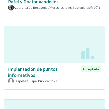
Rafel y Doctor Vandellòs
Albert Iturbe Recasens
Parcs i Jardins Sostenibles
0
1
Implantación de puntos
Acceptada
informativos
Jespefe
Espai Públic
0
1