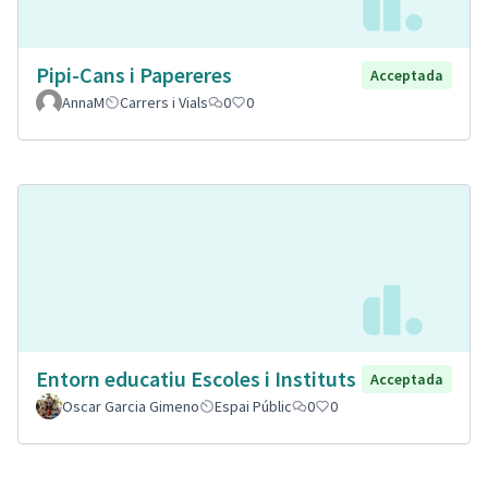
Pipi-Cans i Papereres
Acceptada
AnnaM
Carrers i Vials
0
0
Entorn educatiu Escoles i Instituts
Acceptada
Oscar Garcia Gimeno
Espai Públic
0
0