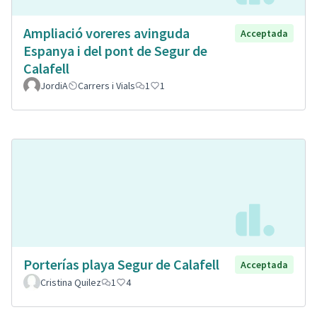
Ampliació voreres avinguda
Acceptada
Espanya i del pont de Segur de
Calafell
JordiA
Carrers i Vials
1
1
Porterías playa Segur de Calafell
Acceptada
Cristina Quilez
1
4