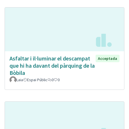
Asfaltar i il·luminar el descampat
Acceptada
que hi ha davant del pàrquing de la
Bòbila
Laia
Espai Públic
0
0