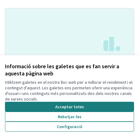
Pipican con agility
Acceptada
Informació sobre les galetes que es fan servir a
Soniaa Prados Carmona
Espai per mascotes
0
1
aquesta pàgina web
Utilitzem galetes en el nostre lloc web per a millorar el rendiment i el
contingut d'aquest. Les galetes ens permeten oferir una experiència
d'usuari i uns continguts més personalitzats des dels nostres canals
de xarxes socials.
Acceptar totes
Rebutjar-les
Configuració