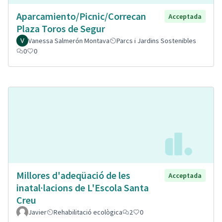
Aparcamiento/Picnic/Correcan
Acceptada
Plaza Toros de Segur
Vanessa Salmerón Montava
Parcs i Jardins Sostenibles
0
0
Millores d'adeqüació de les
Acceptada
inatal·lacions de L'Escola Santa
Creu
Javier
Rehabilitació ecològica
2
0