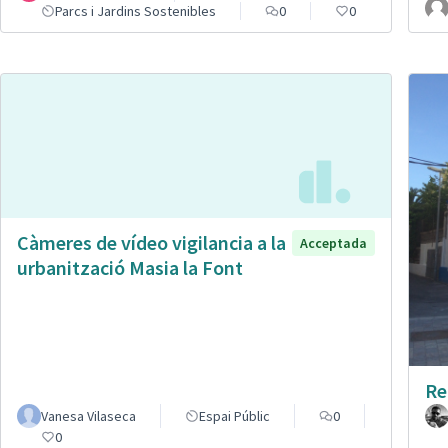
Parcs i Jardins Sostenibles
0
0
Càmeres de vídeo vigilancia a la
Acceptada
urbanització Masia la Font
Re
Vanesa Vilaseca
Espai Públic
0
0