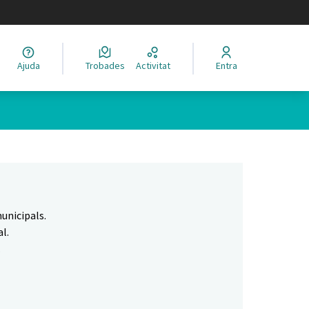
legir el idioma
Ajuda
Trobades
Activitat
Entra
Leaflet
|
©
HERE maps
 com a punts al mapa. L'element es pot fer servir amb un lector 
unicipals.
l.
.