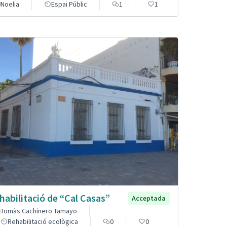
Noelia
Espai Públic
1
1
habilitació de “Cal Casas”
Acceptada
Tomàs Cachinero Tamayo
Rehabilitació ecològica
0
0