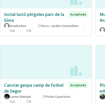
Instal·lació pèrgoles parc de la
Mu
Acceptada
Sínia
An
Ariadna Bou
Parcs i Jardins Sostenibles
0
0
Canviar gespa camp de futbol
Pl
Acceptada
de Segur
ed
Carme Vilamajó
Pistes Esportives
3
0