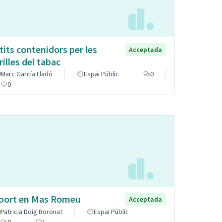
tits contenidors per les
Acceptada
rilles del tabac
Marc García Lladó
Espai Públic
0
0
port en Mas Romeu
Acceptada
Patricia Doig Boronat
Espai Públic
0
1