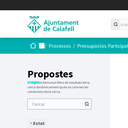
Inici
Menú principal
/
Processos
/
Pressupostos Participa
Saltar
El següen
+
−
Propostes
El següent formulari filtra els resultats de la
cerca dinàmicament quan es canvien les
condicions de la cerca.
Estat