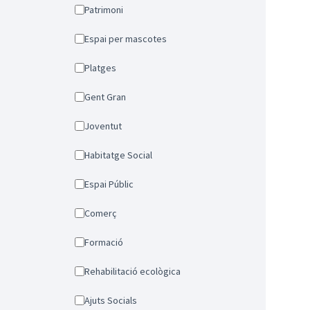
Patrimoni
Espai per mascotes
Platges
Gent Gran
Joventut
Habitatge Social
Espai Públic
Comerç
Formació
Rehabilitació ecològica
Ajuts Socials