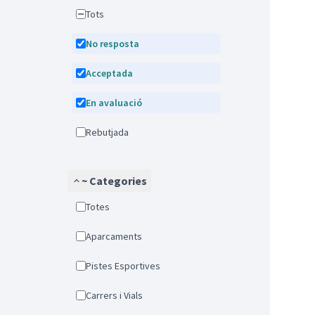
Tots
No resposta
Acceptada
En avaluació
Rebutjada
~ Categories
Totes
Aparcaments
Pistes Esportives
Carrers i Vials