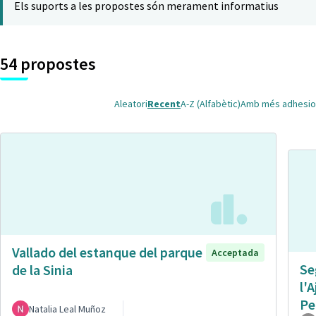
Els suports a les propostes són merament informatius
54 propostes
Aleatori
Recent
A-Z (Alfabètic)
Amb més adhesio
Vallado del estanque del parque
Acceptada
Se
de la Sinia
l'
Pe
Natalia Leal Muñoz