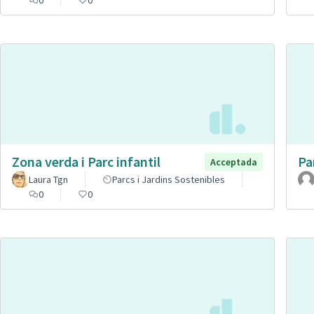
Zona verda i Parc infantil
Pa
Acceptada
Laura Tgn
Parcs i Jardins Sostenibles
0
0