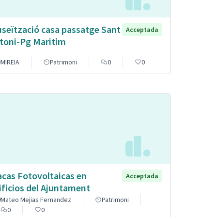
seïtzació casa passatge Sant
Acceptada
toni-Pg Maritim
MIREIA
Patrimoni
0
0
acas Fotovoltaicas en
Acceptada
ificios del Ajuntament
Mateo Mejias Fernandez
Patrimoni
0
0