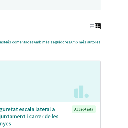
ns
Més comentades
Amb més seguidores
Amb més autores
guretat escala lateral a
Acceptada
Ajuntament i carrer de les
nyes