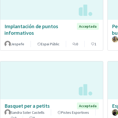
Implantación de puntos
Pe
Acceptada
informativos
bu
Jespefe
Espai Públic
0
1
Basquet per a petits
Es
Acceptada
Sandra Soler Castells
Pistes Esportives
0
0