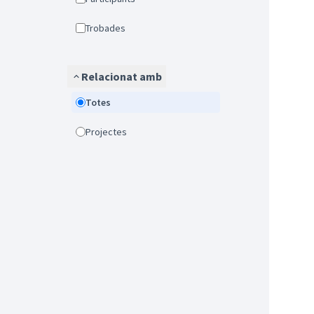
Trobades
Relacionat amb
Totes
Projectes