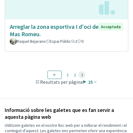
Arreglar la zona esportiva I d'oci de
Acceptada
Mas Romeu.
Raquel Bejarano
Espai Públic
2
0
1
2
3
Resultats per pàgina:
25
Veure totes les propostes retirades
Informació sobre les galetes que es fan servir a
aquesta pàgina web
Utilitzem galetes en el nostre lloc web per a millorar el rendiment i el
Termes i condicions d'ús
contingut d'aquest. Les galetes ens permeten oferir una experiència
Configuració de les galetes