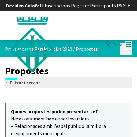
Decidim Calafell
-
Inscripcions Registre Participants PAM
Menú
Entra
Menú p
Pressupostos Participatius 2020
/
Propostes
Propostes
Filtrar i cercar
Saltar el mapa
Leaflet
|
©
HERE maps
El següent element és un mapa que presenta els components d'aq
+
Quines propostes poden presentar-se?
−
Necessàriament han de ser inversions.
– Relacionades amb l’espai públic o la millora
d’equipaments municipals.