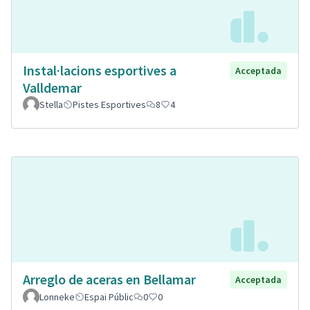
Instal·lacions esportives a
Acceptada
Valldemar
Stella
Pistes Esportives
8
4
Arreglo de aceras en Bellamar
Acceptada
Lonneke
Espai Públic
0
0