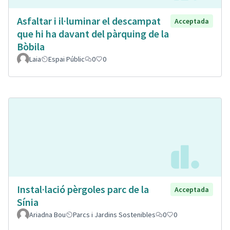
Asfaltar i il·luminar el descampat
Acceptada
que hi ha davant del pàrquing de la
Bòbila
Laia
Espai Públic
0
0
Instal·lació pèrgoles parc de la
Acceptada
Sínia
Ariadna Bou
Parcs i Jardins Sostenibles
0
0