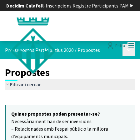
Decidim Calafell
-
Inscripcions Registre Participants PAM
Menú
Entra
Menú p
Pressupostos Participatius 2020
/
Propostes
Propostes
Filtrar i cercar
Saltar el mapa
Leaflet
|
©
HERE maps
El següent element és un mapa que presenta els components d'aq
+
Quines propostes poden presentar-se?
−
Necessàriament han de ser inversions.
– Relacionades amb l’espai públic o la millora
d’equipaments municipals.