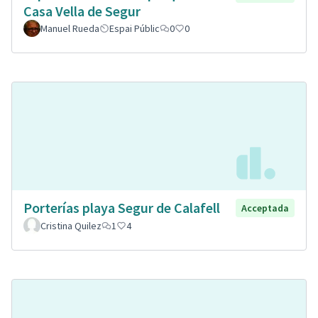
Casa Vella de Segur
Manuel Rueda
Espai Públic
0
0
Porterías playa Segur de Calafell
Acceptada
Cristina Quilez
1
4