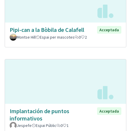
Pipi-can a la Bòbila de Calafell
Acceptada
Montse Hill
Espai per mascotes
0
2
Implantación de puntos
Acceptada
informativos
Jespefe
Espai Públic
0
1