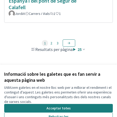
Espanya i del pont de Segur de
Calafell
JordiA
Carrers i Vials
1
1
1
2
3
Resultats per pàgina:
25
Veure totes les propostes retirades
Informació sobre les galetes que es fan servir a
aquesta pàgina web
Utilitzem galetes en el nostre lloc web per a millorar el rendiment i el
Termes i condicions d'ús
contingut d'aquest. Les galetes ens permeten oferir una experiència
Configuració de les galetes
d'usuari i uns continguts més personalitzats des dels nostres canals
Decidim Calafell a X
Decidim Calafell a Facebook
Decidim Calafell a YouTube
Decidim Calafell a GitHub
de xarxes socials.
(Enllaç extern)
(Enllaç extern)
(Enllaç extern)
(Enllaç extern)
Acceptar totes
Rebutjar-les