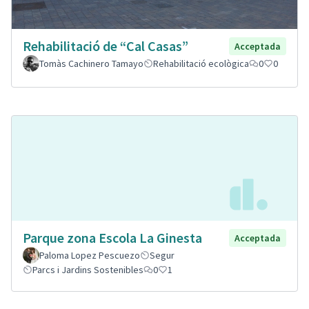
Rehabilitació de “Cal Casas”
Acceptada
Tomàs Cachinero Tamayo
Rehabilitació ecològica
0
0
Parque zona Escola La Ginesta
Acceptada
Paloma Lopez Pescuezo
Segur
Parcs i Jardins Sostenibles
0
1