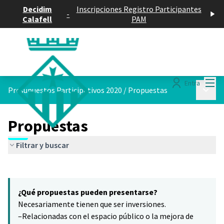
Decidim
Inscripciones Registro Participantes
-
Calafell
PAM
Menú
Entra
Menú p
Presupuestos Participativos 2020
/
Propuestas
Propuestas
Filtrar y buscar
Saltar el mapa
Leaflet
|
©
HERE maps
16
El siguiente elemento es un mapa que presenta los componentes 
+
¿Qué propuestas pueden presentarse?
−
Necesariamente tienen que ser inversiones.
–Relacionadas con el espacio público o la mejora de