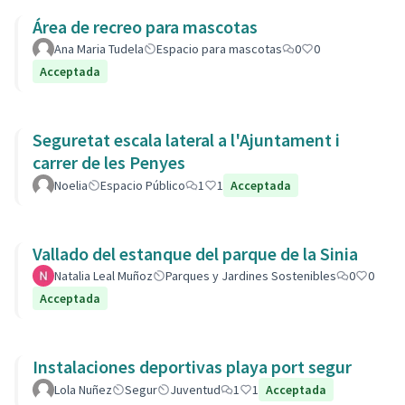
Área de recreo para mascotas
Ana Maria Tudela
Espacio para mascotas
0
0
Acceptada
Seguretat escala lateral a l'Ajuntament i
carrer de les Penyes
Noelia
Espacio Público
1
1
Acceptada
Vallado del estanque del parque de la Sinia
Natalia Leal Muñoz
Parques y Jardines Sostenibles
0
0
Acceptada
Instalaciones deportivas playa port segur
Lola Nuñez
Segur
Juventud
1
1
Acceptada