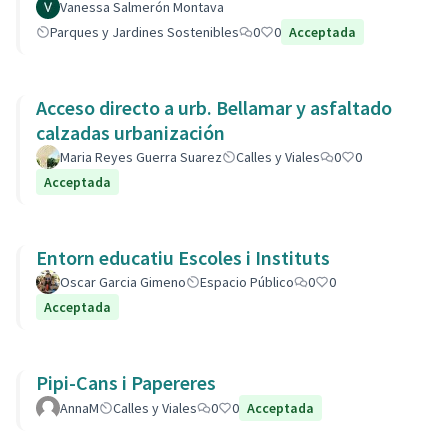
Vanessa Salmerón Montava
Parques y Jardines Sostenibles
0
0
Acceptada
Acceso directo a urb. Bellamar y asfaltado
calzadas urbanización
Maria Reyes Guerra Suarez
Calles y Viales
0
0
Acceptada
Entorn educatiu Escoles i Instituts
Oscar Garcia Gimeno
Espacio Público
0
0
Acceptada
Pipi-Cans i Papereres
AnnaM
Calles y Viales
0
0
Acceptada