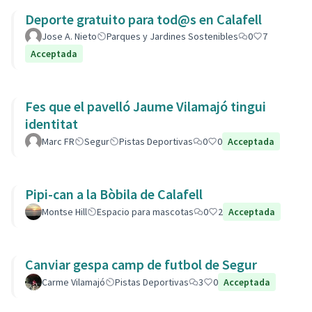
Deporte gratuito para tod@s en Calafell
Jose A. Nieto
Parques y Jardines Sostenibles
0
7
Acceptada
Fes que el pavelló Jaume Vilamajó tingui
identitat
Marc FR
Segur
Pistas Deportivas
0
0
Acceptada
Pipi-can a la Bòbila de Calafell
Montse Hill
Espacio para mascotas
0
2
Acceptada
Canviar gespa camp de futbol de Segur
Carme Vilamajó
Pistas Deportivas
3
0
Acceptada