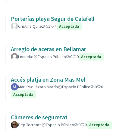
Porterías playa Segur de Calafell
Cristina Quilez
1
4
Acceptada
Arreglo de aceras en Bellamar
Lonneke
Espacio Público
0
0
Acceptada
Accés platja en Zona Mas Mel
Mari Paz Lázaro Martín
Espacio Público
0
0
Acceptada
Càmeres de seguretat
Pep Torrents
Espacio Público
0
0
Acceptada