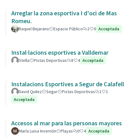
Arreglar la zona esportiva I d'oci de Mas
Romeu.
Raquel Bejarano
Espacio Público
2
0
Acceptada
Instal·lacions esportives a Valldemar
Stella
Pistas Deportivas
8
4
Acceptada
Instalacions Esportives a Segur de Calafell
David Quilez
Segur
Pistas Deportivas
1
1
Acceptada
Accesos al mar para las personas mayores
María Luisa Invernón
Playas
0
4
Acceptada