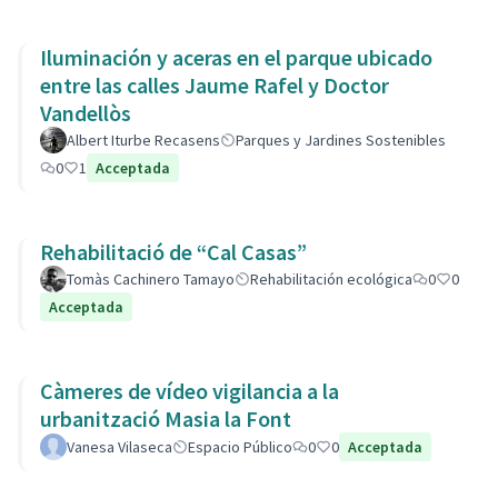
Iluminación y aceras en el parque ubicado
entre las calles Jaume Rafel y Doctor
Vandellòs
Albert Iturbe Recasens
Parques y Jardines Sostenibles
0
1
Acceptada
Rehabilitació de “Cal Casas”
Tomàs Cachinero Tamayo
Rehabilitación ecológica
0
0
Acceptada
Càmeres de vídeo vigilancia a la
urbanització Masia la Font
Vanesa Vilaseca
Espacio Público
0
0
Acceptada