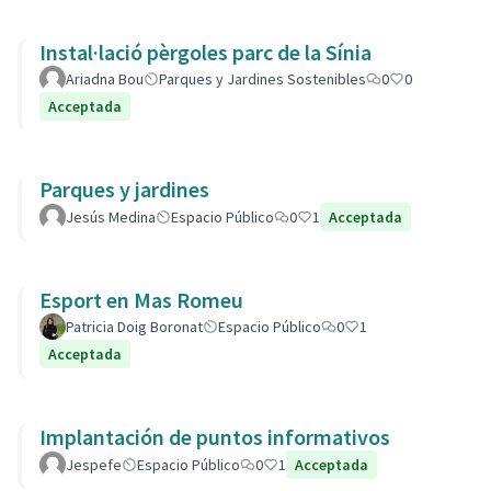
Instal·lació pèrgoles parc de la Sínia
Ariadna Bou
Parques y Jardines Sostenibles
0
0
Acceptada
Parques y jardines
Jesús Medina
Espacio Público
0
1
Acceptada
Esport en Mas Romeu
Patricia Doig Boronat
Espacio Público
0
1
Acceptada
Implantación de puntos informativos
Jespefe
Espacio Público
0
1
Acceptada