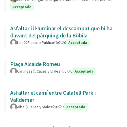
Acceptada
Asfaltar i il·luminar el descampat que hi ha
davant del pàrquing de la Bòbila
Laia
Espacio Público
0
0
Acceptada
Plaça Alcalde Romeu
Carlingas
Calles y Viales
0
0
Acceptada
Asfaltar el camí entre Calafell Park i
Valldemar
Alba
Calles y Viales
0
2
Acceptada