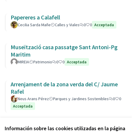
Papereres a Calafell
Cecilia Sarda Mañe
Calles y Viales
0
0
Acceptada
Museïtzació casa passatge Sant Antoni-Pg
Maritim
MIREIA
Patrimonio
0
0
Acceptada
Arrenjament de la zona verda del C/ Jaume
Rafel
Neus Arans Pérez
Parques y Jardines Sostenibles
0
0
Acceptada
Ver todas las propuestas retiradas
Información sobre las cookies utilizadas en la página