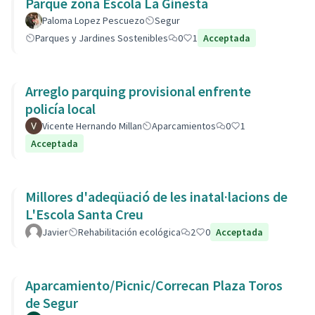
Parque zona Escola La Ginesta
Paloma Lopez Pescuezo
Segur
Parques y Jardines Sostenibles
0
1
Acceptada
Arreglo parquing provisional enfrente
policía local
Vicente Hernando Millan
Aparcamientos
0
1
Acceptada
Millores d'adeqüació de les inatal·lacions de
L'Escola Santa Creu
Javier
Rehabilitación ecológica
2
0
Acceptada
Aparcamiento/Picnic/Correcan Plaza Toros
de Segur