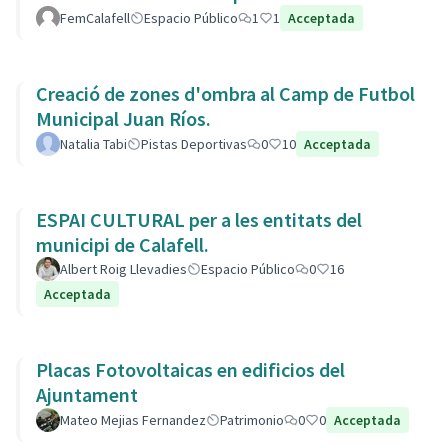
L’Estany.
FemCalafell
Espacio Público
1
1
Acceptada
Creació de zones d'ombra al Camp de Futbol
Municipal Juan Ríos.
Natalia Tabi
Pistas Deportivas
0
10
Acceptada
ESPAI CULTURAL per a les entitats del
municipi de Calafell.
Albert Roig Llevadies
Espacio Público
0
16
Acceptada
Placas Fotovoltaicas en edificios del
Ajuntament
Mateo Mejias Fernandez
Patrimonio
0
0
Acceptada