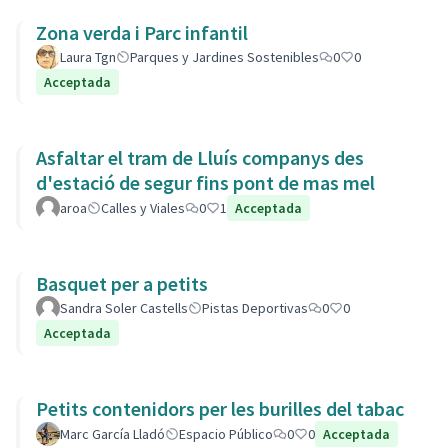
Zona verda i Parc infantil
Laura Tgn
Parques y Jardines Sostenibles
0
0
Acceptada
Asfaltar el tram de Lluís companys des
d'estació de segur fins pont de mas mel
aroa
Calles y Viales
0
1
Acceptada
Basquet per a petits
Sandra Soler Castells
Pistas Deportivas
0
0
Acceptada
Petits contenidors per les burilles del tabac
Marc García Lladó
Espacio Público
0
0
Acceptada