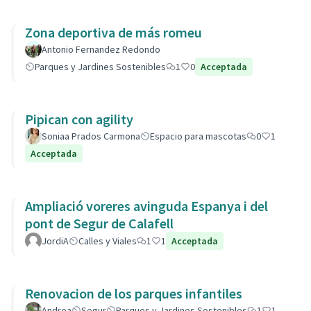
Zona deportiva de más romeu
Antonio Fernandez Redondo
Parques y Jardines Sostenibles
1
0
Acceptada
Pipican con agility
Soniaa Prados Carmona
Espacio para mascotas
0
1
Acceptada
Ampliació voreres avinguda Espanya i del
pont de Segur de Calafell
JordiA
Calles y Viales
1
1
Acceptada
Renovacion de los parques infantiles
Andrea
Segur
Parques y Jardines Sostenibles
1
1