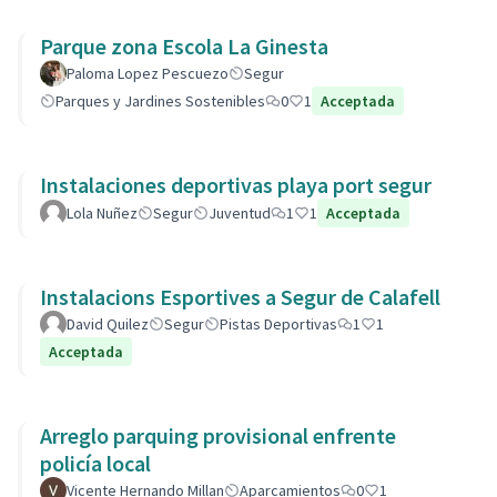
Parque zona Escola La Ginesta
Paloma Lopez Pescuezo
Segur
Parques y Jardines Sostenibles
0
1
Acceptada
Instalaciones deportivas playa port segur
Lola Nuñez
Segur
Juventud
1
1
Acceptada
Instalacions Esportives a Segur de Calafell
David Quilez
Segur
Pistas Deportivas
1
1
Acceptada
Arreglo parquing provisional enfrente
policía local
Vicente Hernando Millan
Aparcamientos
0
1