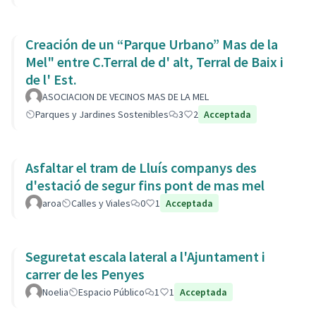
Creación de un “Parque Urbano” Mas de la
Mel" entre C.Terral de d' alt, Terral de Baix i
de l' Est.
ASOCIACION DE VECINOS MAS DE LA MEL
Parques y Jardines Sostenibles
3
2
Acceptada
Asfaltar el tram de Lluís companys des
d'estació de segur fins pont de mas mel
aroa
Calles y Viales
0
1
Acceptada
Seguretat escala lateral a l'Ajuntament i
carrer de les Penyes
Noelia
Espacio Público
1
1
Acceptada