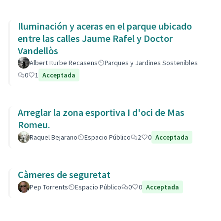
Iluminación y aceras en el parque ubicado
entre las calles Jaume Rafel y Doctor
Vandellòs
Albert Iturbe Recasens
Parques y Jardines Sostenibles
0
1
Acceptada
Arreglar la zona esportiva I d'oci de Mas
Romeu.
Raquel Bejarano
Espacio Público
2
0
Acceptada
Càmeres de seguretat
Pep Torrents
Espacio Público
0
0
Acceptada