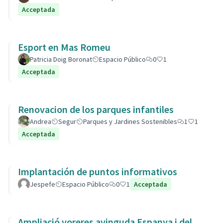
Acceptada
Esport en Mas Romeu
Patricia Doig Boronat
Espacio Público
0
1
Acceptada
Renovacion de los parques infantiles
Andrea
Segur
Parques y Jardines Sostenibles
1
1
Acceptada
Implantación de puntos informativos
Jespefe
Espacio Público
0
1
Acceptada
Ampliació voreres avinguda Espanya i del