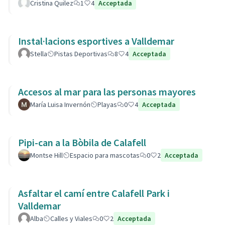
Cristina Quilez
1
4
Acceptada
Instal·lacions esportives a Valldemar
Stella
Pistas Deportivas
8
4
Acceptada
Accesos al mar para las personas mayores
María Luisa Invernón
Playas
0
4
Acceptada
Pipi-can a la Bòbila de Calafell
Montse Hill
Espacio para mascotas
0
2
Acceptada
Asfaltar el camí entre Calafell Park i
Valldemar
Alba
Calles y Viales
0
2
Acceptada