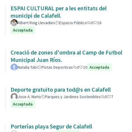
ESPAI CULTURAL per a les entitats del
municipi de Calafell.
Albert Roig Llevadies
Espacio Público
0
16
Acceptada
Creació de zones d'ombra al Camp de Futbol
Municipal Juan Ríos.
Natalia Tabi
Pistas Deportivas
0
10
Acceptada
Deporte gratuito para tod@s en Calafell
Jose A. Nieto
Parques y Jardines Sostenibles
0
7
Acceptada
Porterías playa Segur de Calafell