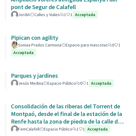
pont de Segur de Calafell
JordiA
Calles y Viales
1
1
Acceptada
Pipican con agility
Soniaa Prados Carmona
Espacio para mascotas
0
1
Acceptada
Parques y jardines
Jesús Medina
Espacio Público
0
1
Acceptada
Consolidación de las riberas del Torrent de
Montpaó, desde el final de la estación de la
Renfe hasta la zona de piedra de la calle de
L’Estany.
FemCalafell
Espacio Público
1
1
Acceptada