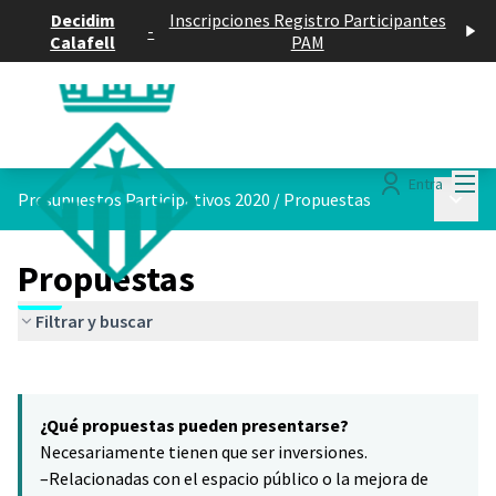
Decidim
Inscripciones Registro Participantes
-
Calafell
PAM
Menú
Entra
Menú p
Presupuestos Participativos 2020
/
Propuestas
Propuestas
Filtrar y buscar
Saltar el mapa
Leaflet
|
©
HERE maps
6
El siguiente elemento es un mapa que presenta los componentes 
+
¿Qué propuestas pueden presentarse?
−
Necesariamente tienen que ser inversiones.
–Relacionadas con el espacio público o la mejora de