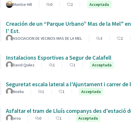
Montse Hill
0
2
Acceptada
Creación de un “Parque Urbano” Mas de la Mel" entre
l' Est.
ASOCIACION DE VECINOS MAS DE LA MEL
3
2
Instalacions Esportives a Segur de Calafell
David Quilez
1
1
Acceptada
Seguretat escala lateral a l'Ajuntament i carrer de
Noelia
1
1
Acceptada
Asfaltar el tram de Lluís companys des d'estació 
aroa
0
1
Acceptada