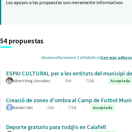
Los apoyos a las propuestas son meramente informativos
54 propuestas
Aleatorio
Reciente
A-Z (Alfabético)
Con más adhesi
ESPAI CULTURAL per a les entitats del municipi de 
Albert Roig Llevadies
0
16
Acceptada
Creació de zones d'ombra al Camp de Futbol Munic
Natalia Tabi
0
10
Acceptada
Deporte gratuito para tod@s en Calafell