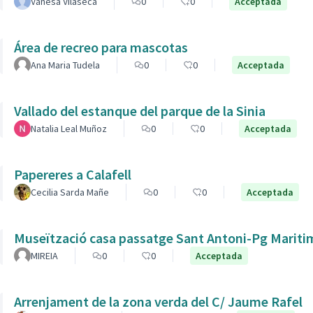
Vanesa Vilaseca
0
0
Acceptada
Área de recreo para mascotas
Ana Maria Tudela
0
0
Acceptada
Vallado del estanque del parque de la Sinia
Natalia Leal Muñoz
0
0
Acceptada
Papereres a Calafell
Cecilia Sarda Mañe
0
0
Acceptada
Museïtzació casa passatge Sant Antoni-Pg Mariti
MIREIA
0
0
Acceptada
Arrenjament de la zona verda del C/ Jaume Rafel