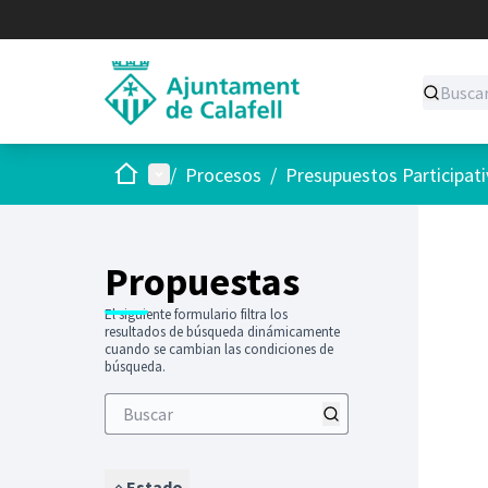
Inicio
Menú principal
/
Procesos
/
Presupuestos Participat
Saltar
El siguie
+
−
Propuestas
El siguiente formulario filtra los
resultados de búsqueda dinámicamente
cuando se cambian las condiciones de
búsqueda.
Estado