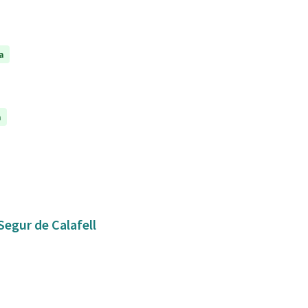
a
a
Segur de Calafell