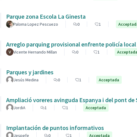
Parque zona Escola La Ginesta
Paloma Lopez Pescuezo
0
1
Acceptad
Arreglo parquing provisional enfrente policía local
Vicente Hernando Millan
0
1
Acceptad
Parques y jardines
Jesús Medina
0
1
Acceptada
Ampliació voreres avinguda Espanya i del pont de 
JordiA
1
1
Acceptada
Implantación de puntos informativos
Jespefe
0
1
Acceptada