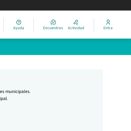
legir el idioma
Ayuda
Encuentros
Actividad
Entra
Leaflet
|
©
HERE maps
ina como puntos en el mapa. El elemento se puede utilizar con un 
nes municipales.
pal.