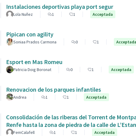
Instalaciones deportivas playa port segur
Lola Nuñez
1
1
Acceptada
Pipican con agility
Soniaa Prados Carmona
0
1
Acceptad
Esport en Mas Romeu
Patricia Doig Boronat
0
1
Acceptada
Renovacion de los parques infantiles
Andrea
1
1
Acceptada
Consolidación de las riberas del Torrent de Montpaó
Renfe hasta la zona de piedra de la calle de L’Estan
FemCalafell
1
1
Acceptada