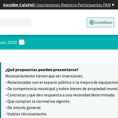
Decidim Calafell
-
Inscripciones Registro Participantes PAM
Castellano
Triar la llengua
E
Menú de usuario
ivos 2020
/
 el mapa
14
nte elemento es un mapa que presenta los componentes de esta pág
¿Qué propuestas pueden presentarse?
Necesariamente tienen que ser inversiones.
–Relacionadas con el espacio público o la mejora de equipacio
–De competencia municipal y sobre bienes de propiedad munici
–Concretas y que den respuesta a una necesidad determinada.
–Que cumplan la normativa vigente.
–De interés general.
–Viables técnicamente.