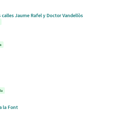
s calles Jaume Rafel y Doctor Vandellòs
a
da
a la Font