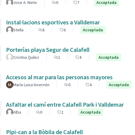
Jose A. Nieto
0
7
Acceptada
Instal·lacions esportives a Valldemar
Stella
8
6
Acceptada
Porterías playa Segur de Calafell
Cristina Quilez
1
4
Acceptada
Accesos al mar para las personas mayores
María Luisa Invernón
0
4
Acceptada
Asfaltar el camí entre Calafell Park i Valldemar
Alba
0
2
Acceptada
Pipi-can a la Bòbila de Calafell