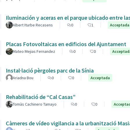
Iluminación y aceras en el parque ubicado entre la
Albert Iturbe Recasens
0
1
Acceptada
Placas Fotovoltaicas en edificios del Ajuntament
Mateo Mejias Fernandez
0
0
Acceptad
Instal·lació pèrgoles parc de la Sínia
Ariadna Bou
0
0
Acceptada
Rehabilitació de “Cal Casas”
Tomàs Cachinero Tamayo
0
0
Accepta
Càmeres de vídeo vigilancia a la urbanització Masi