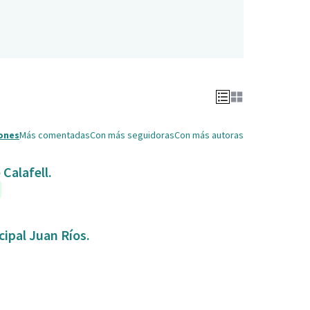
ones
Más comentadas
Con más seguidoras
Con más autoras
Calafell.
ipal Juan Ríos.