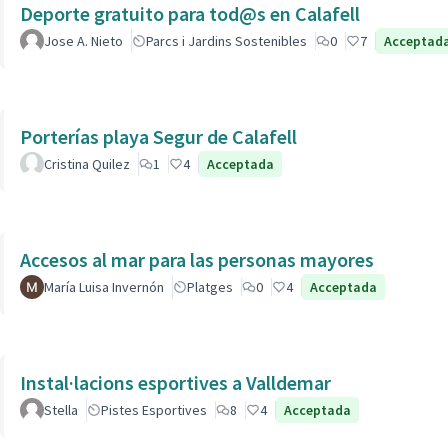
Deporte gratuito para tod@s en Calafell
Jose A. Nieto
Parcs i Jardins Sostenibles
0
7
Acceptad
Porterías playa Segur de Calafell
Cristina Quilez
1
4
Acceptada
Accesos al mar para las personas mayores
María Luisa Invernón
Platges
0
4
Acceptada
Instal·lacions esportives a Valldemar
Stella
Pistes Esportives
8
4
Acceptada