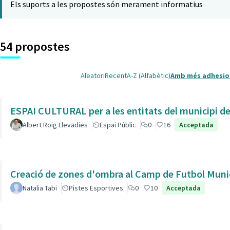
Els suports a les propostes són merament informatius
54 propostes
Aleatori
Recent
A-Z (Alfabètic)
Amb més adhesio
ESPAI CULTURAL per a les entitats del municipi de 
Albert Roig Llevadies
Espai Públic
0
16
Acceptada
Creació de zones d'ombra al Camp de Futbol Munic
Natalia Tabi
Pistes Esportives
0
10
Acceptada