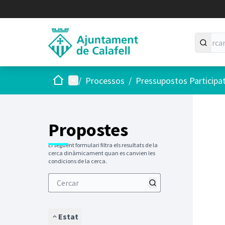
Inici
Menú principal
/
Processos
/
Pressupostos Participa
Saltar
El següen
+
−
Propostes
El següent formulari filtra els resultats de la
cerca dinàmicament quan es canvien les
condicions de la cerca.
Estat