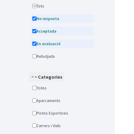
Tots
No resposta
Acceptada
En avaluació
Rebutjada
~ Categories
Totes
Aparcaments
Pistes Esportives
Carrers i Vials