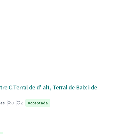
 C.Terral de d' alt, Terral de Baix i de
les
3
2
Acceptada