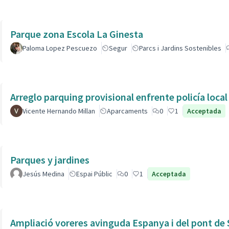
Parque zona Escola La Ginesta
Paloma Lopez Pescuezo
Segur
Parcs i Jardins Sostenibles
Arreglo parquing provisional enfrente policía local
Vicente Hernando Millan
Aparcaments
0
1
Acceptada
Parques y jardines
Jesús Medina
Espai Públic
0
1
Acceptada
Ampliació voreres avinguda Espanya i del pont de 