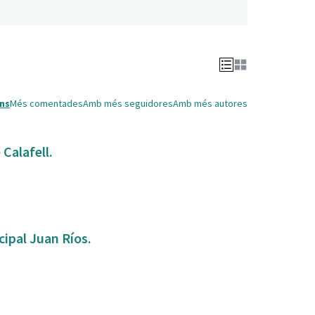
ns
Més comentades
Amb més seguidores
Amb més autores
Calafell.
ipal Juan Ríos.