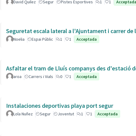
David Quilez
Segur
Pistes Esportives
1
1
Acceptad
Seguretat escala lateral a l'Ajuntament i carrer de
Noelia
Espai Públic
1
1
Acceptada
Asfaltar el tram de Lluís companys des d'estació 
aroa
Carrers i Vials
0
1
Acceptada
Instalaciones deportivas playa port segur
Lola Nuñez
Segur
Joventut
1
1
Acceptada