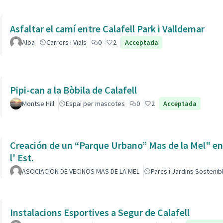
Asfaltar el camí entre Calafell Park i Valldemar
Alba
Carrers i Vials
0
2
Acceptada
Pipi-can a la Bòbila de Calafell
Montse Hill
Espai per mascotes
0
2
Acceptada
Creación de un “Parque Urbano” Mas de la Mel" entre
l' Est.
ASOCIACION DE VECINOS MAS DE LA MEL
Parcs i Jardins Sostenib
Instalacions Esportives a Segur de Calafell