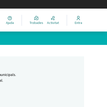
legir el idioma
Ajuda
Trobades
Activitat
Entra
Leaflet
|
©
HERE maps
 com a punts al mapa. L'element es pot fer servir amb un lector 
unicipals.
l.
.