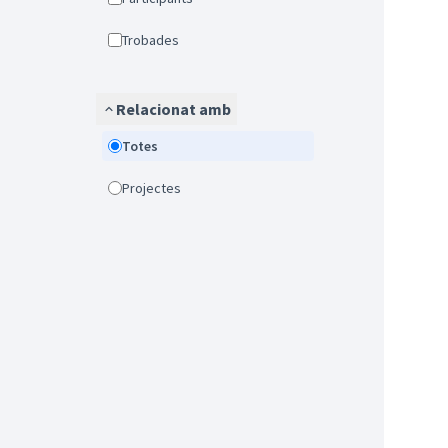
Trobades
Relacionat amb
Totes
Projectes