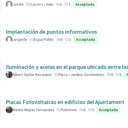
JordiA
Carrers i Vials
1
1
Acceptada
Implantación de puntos informativos
Jespefe
Espai Públic
0
1
Acceptada
Iluminación y aceras en el parque ubicado entre la
Albert Iturbe Recasens
Parcs i Jardins Sostenibles
0
1
Placas Fotovoltaicas en edificios del Ajuntament
Mateo Mejias Fernandez
Patrimoni
0
0
Acceptada