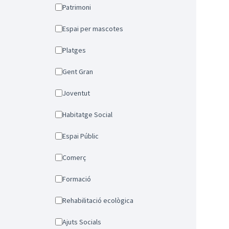
Patrimoni
Espai per mascotes
Platges
Gent Gran
Joventut
Habitatge Social
Espai Públic
Comerç
Formació
Rehabilitació ecològica
Ajuts Socials