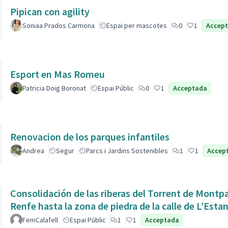
Pipican con agility
Soniaa Prados Carmona
Espai per mascotes
0
1
Accep
Esport en Mas Romeu
Patricia Doig Boronat
Espai Públic
0
1
Acceptada
Renovacion de los parques infantiles
Andrea
Segur
Parcs i Jardins Sostenibles
1
1
Accep
Consolidación de las riberas del Torrent de Montpaó
Renfe hasta la zona de piedra de la calle de L’Estan
FemCalafell
Espai Públic
1
1
Acceptada