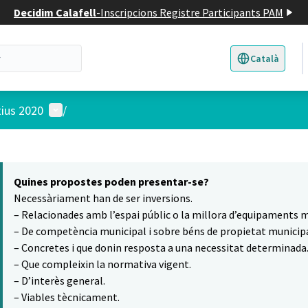
Decidim Calafell
-
Inscripcions Registre Participants PAM
Català
Triar la llengua
E
Menú d'usuari
tius 2020
/
 el mapa
16
t element és un mapa que presenta els components d'aquesta pàgina
Quines propostes poden presentar-se?
Necessàriament han de ser inversions.
– Relacionades amb l’espai públic o la millora d’equipaments m
– De competència municipal i sobre béns de propietat municipa
– Concretes i que donin resposta a una necessitat determinada
– Que compleixin la normativa vigent.
– D’interès general.
– Viables tècnicament.