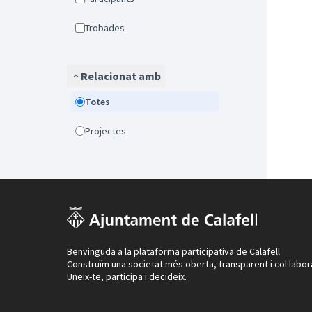
Trobades
Relacionat amb
Totes
Projectes
Benvinguda a la plataforma participativa de Calafell
Construïm una societat més oberta, transparent i col·labor
Uneix-te, participa i decideix.