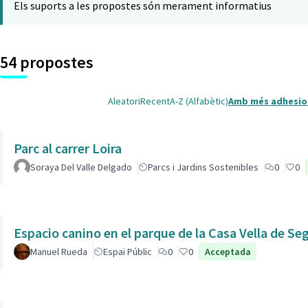
Els suports a les propostes són merament informatius
54 propostes
Aleatori
Recent
A-Z (Alfabètic)
Amb més adhesio
Parc al carrer Loira
Soraya Del Valle Delgado
Parcs i Jardins Sostenibles
0
0
Espacio canino en el parque de la Casa Vella de Se
Manuel Rueda
Espai Públic
0
0
Acceptada