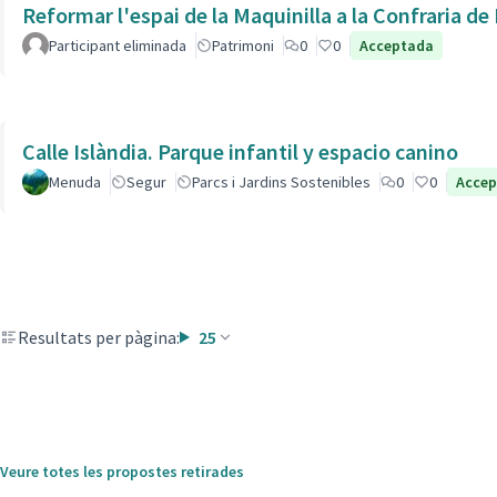
Reformar l'espai de la Maquinilla a la Confraria d
Participant eliminada
Patrimoni
0
0
Acceptada
Calle Islàndia. Parque infantil y espacio canino
Menuda
Segur
Parcs i Jardins Sostenibles
0
0
Acce
Resultats per pàgina:
25
Veure totes les propostes retirades