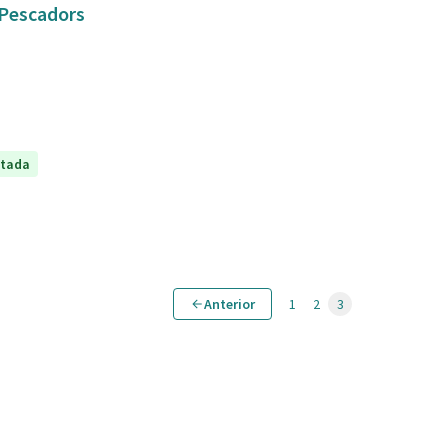
e Pescadors
ptada
Anterior
1
2
3