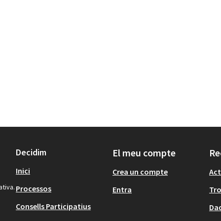
Decidim
El meu compte
Re
Inici
Crea un compte
Act
ativa.
Processos
Entra
Tr
Consells Participatius
Dad