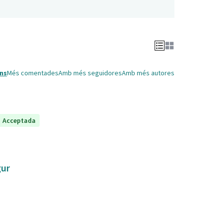
ns
Més comentades
Amb més seguidores
Amb més autores
Acceptada
gur