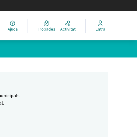
legir el idioma
Ajuda
Trobades
Activitat
Entra
Leaflet
|
©
HERE maps
 com a punts al mapa. L'element es pot fer servir amb un lector 
unicipals.
l.
.