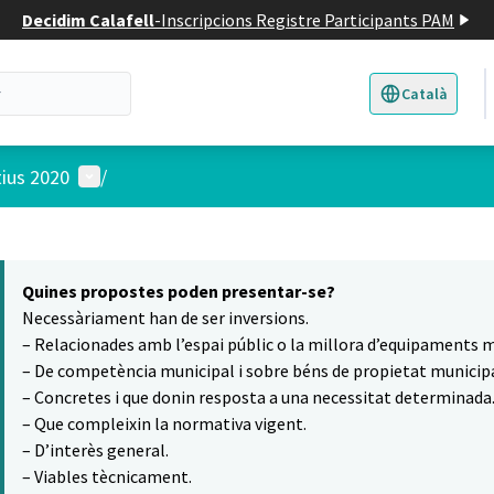
Decidim Calafell
-
Inscripcions Registre Participants PAM
Català
Triar la llengua
E
Menú d'usuari
tius 2020
/
 el mapa
t element és un mapa que presenta els components d'aquesta pàgina
Quines propostes poden presentar-se?
Necessàriament han de ser inversions.
– Relacionades amb l’espai públic o la millora d’equipaments m
– De competència municipal i sobre béns de propietat municipa
– Concretes i que donin resposta a una necessitat determinada
– Que compleixin la normativa vigent.
– D’interès general.
– Viables tècnicament.