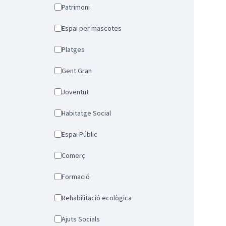
Patrimoni
Espai per mascotes
Platges
Gent Gran
Joventut
Habitatge Social
Espai Públic
Comerç
Formació
Rehabilitació ecològica
Ajuts Socials