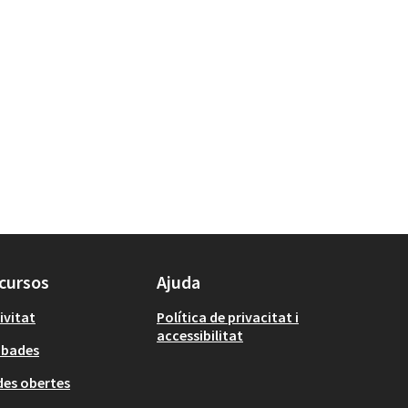
cursos
Ajuda
ivitat
Política de privacitat i
accessibilitat
obades
es obertes