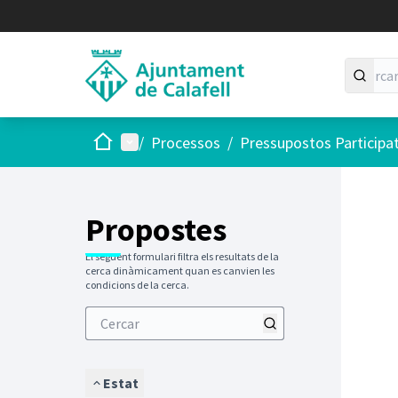
Inici
Menú principal
/
Processos
/
Pressupostos Participa
Saltar
El següen
+
−
Propostes
El següent formulari filtra els resultats de la
cerca dinàmicament quan es canvien les
condicions de la cerca.
Estat