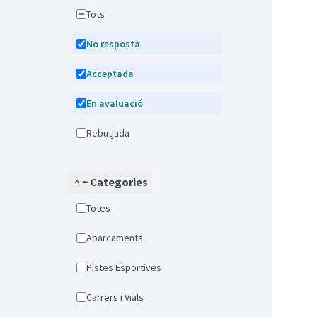
Tots
No resposta
Acceptada
En avaluació
Rebutjada
~ Categories
Totes
Aparcaments
Pistes Esportives
Carrers i Vials