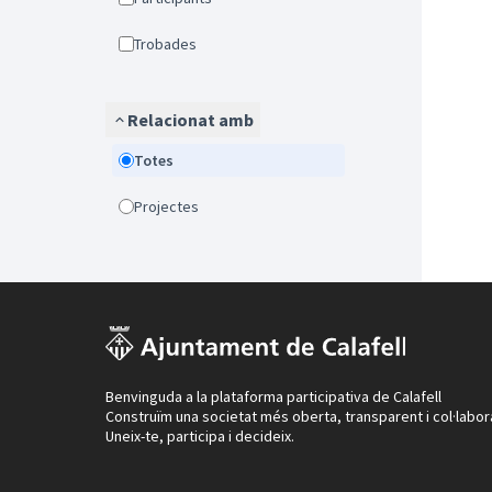
Trobades
Relacionat amb
Totes
Projectes
Benvinguda a la plataforma participativa de Calafell
Construïm una societat més oberta, transparent i col·labor
Uneix-te, participa i decideix.