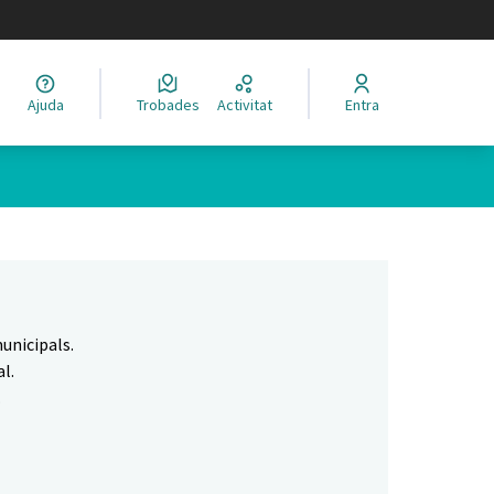
legir el idioma
Ajuda
Trobades
Activitat
Entra
Leaflet
|
©
HERE maps
 com a punts al mapa. L'element es pot fer servir amb un lector 
unicipals.
l.
.