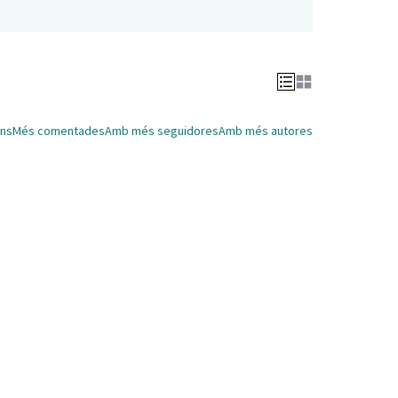
ns
Més comentades
Amb més seguidores
Amb més autores