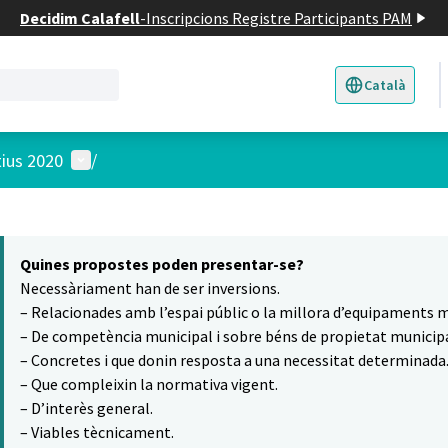
Decidim Calafell
-
Inscripcions Registre Participants PAM
Català
Triar la llengua
E
Menú d'usuari
tius 2020
/
 el mapa
t element és un mapa que presenta els components d'aquesta pàgina
Quines propostes poden presentar-se?
Necessàriament han de ser inversions.
– Relacionades amb l’espai públic o la millora d’equipaments m
– De competència municipal i sobre béns de propietat municipa
– Concretes i que donin resposta a una necessitat determinada
– Que compleixin la normativa vigent.
– D’interès general.
– Viables tècnicament.