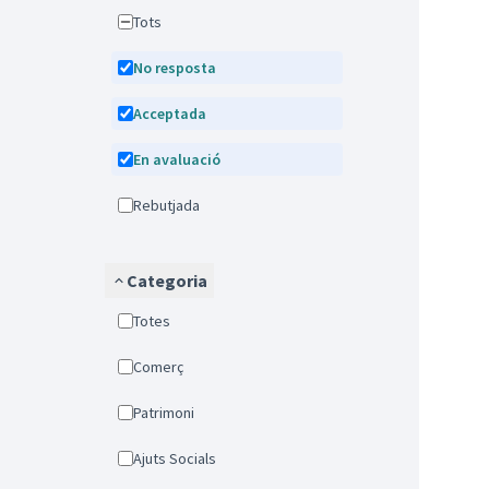
Tots
No resposta
Acceptada
En avaluació
Rebutjada
Categoria
Totes
Comerç
Patrimoni
Ajuts Socials