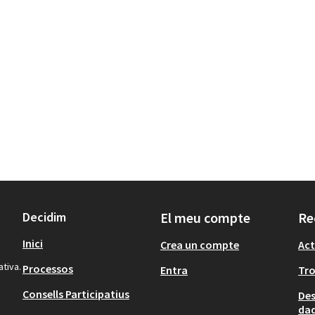
Decidim
El meu compte
Re
Inici
Crea un compte
Act
ativa.
Processos
Entra
Tr
Consells Participatius
Des
dad