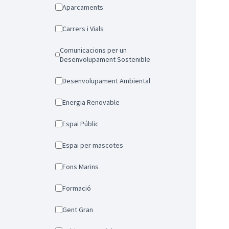
Aparcaments
Carrers i Vials
Comunicacions per un
Desenvolupament Sostenible
Desenvolupament Ambiental
Energia Renovable
Espai Públic
Espai per mascotes
Fons Marins
Formació
Gent Gran