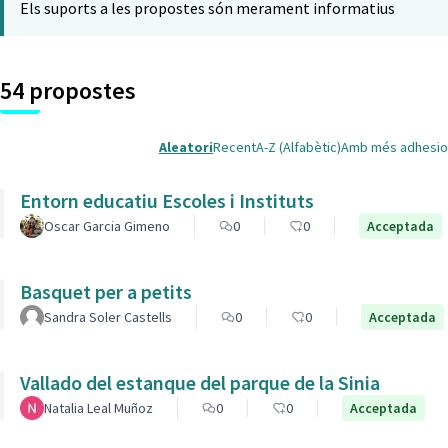
Els suports a les propostes són merament informatius
54 propostes
Aleatori
Recent
A-Z (Alfabètic)
Amb més adhesio
Entorn educatiu Escoles i Instituts
Oscar Garcia Gimeno
0
0
Acceptada
Basquet per a petits
Sandra Soler Castells
0
0
Acceptada
Vallado del estanque del parque de la Sinia
Natalia Leal Muñoz
0
0
Acceptada