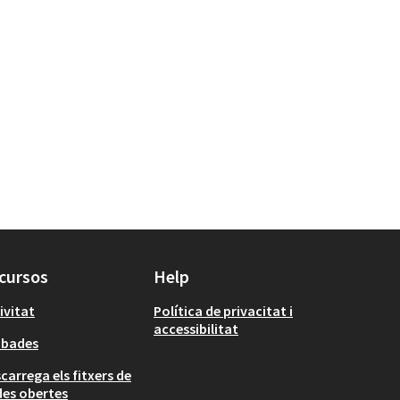
cursos
Help
ivitat
Política de privacitat i
accessibilitat
obades
carrega els fitxers de
es obertes