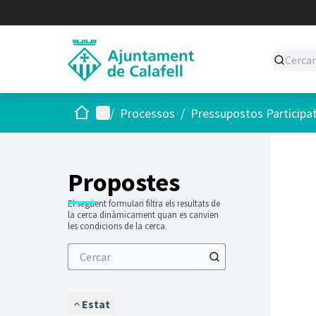
Inici
Menú principal
/
Processos
/
Pressupostos Participa
Saltar
El següen
+
−
Propostes
El següent formulari filtra els resultats de
la cerca dinàmicament quan es canvien
les condicions de la cerca.
Estat