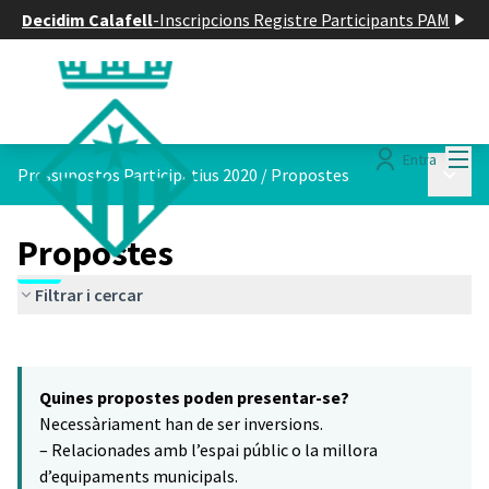
Decidim Calafell
-
Inscripcions Registre Participants PAM
Menú
Entra
Menú p
Pressupostos Participatius 2020
/
Propostes
Propostes
Filtrar i cercar
Saltar el mapa
Leaflet
|
©
HERE maps
El següent element és un mapa que presenta els components d'aq
+
Quines propostes poden presentar-se?
−
Necessàriament han de ser inversions.
– Relacionades amb l’espai públic o la millora
d’equipaments municipals.