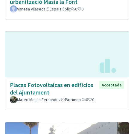
urbanització Masia la Font
Vanesa Vilaseca
Espai Públic
0
0
Placas Fotovoltaicas en edificios
Acceptada
del Ajuntament
Mateo Mejias Fernandez
Patrimoni
0
0