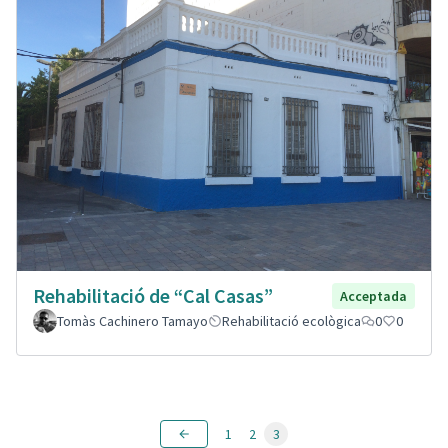
Rehabilitació de “Cal Casas”
Acceptada
Tomàs Cachinero Tamayo
Rehabilitació ecològica
0
0
1
2
3