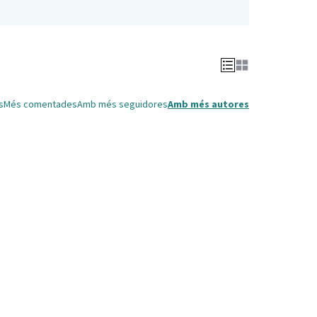
s
Més comentades
Amb més seguidores
Amb més autores