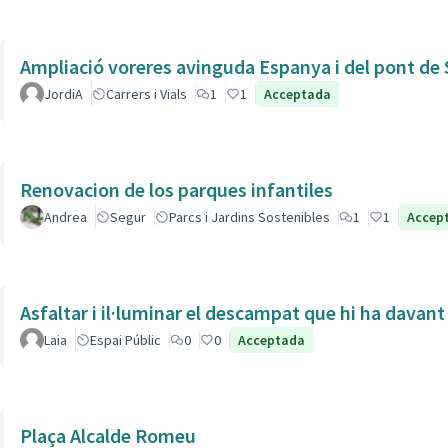
Ampliació voreres avinguda Espanya i del pont de 
JordiA
Carrers i Vials
1
1
Acceptada
Renovacion de los parques infantiles
Andrea
Segur
Parcs i Jardins Sostenibles
1
1
Accep
Asfaltar i il·luminar el descampat que hi ha davant
Laia
Espai Públic
0
0
Acceptada
Plaça Alcalde Romeu