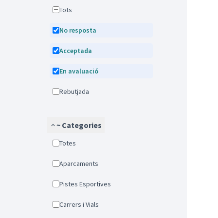
Tots
No resposta
Acceptada
En avaluació
Rebutjada
~ Categories
Totes
Aparcaments
Pistes Esportives
Carrers i Vials