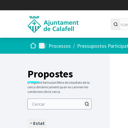
Inici
Menú principal
/
Processos
/
Pressupostos Participa
Saltar
El següen
+
−
Propostes
El següent formulari filtra els resultats de la
cerca dinàmicament quan es canvien les
condicions de la cerca.
Estat