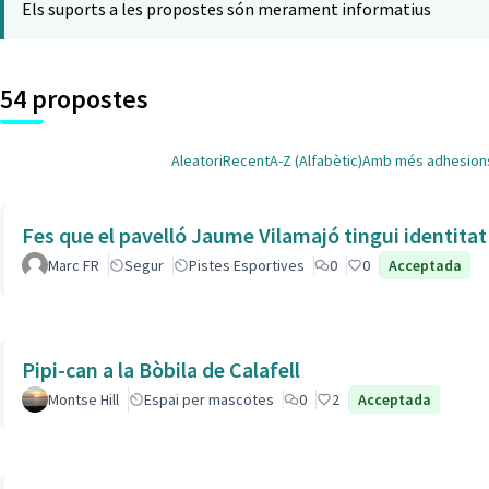
Els suports a les propostes són merament informatius
54 propostes
Aleatori
Recent
A-Z (Alfabètic)
Amb més adhesion
Fes que el pavelló Jaume Vilamajó tingui identitat
Marc FR
Segur
Pistes Esportives
0
0
Acceptada
Pipi-can a la Bòbila de Calafell
Montse Hill
Espai per mascotes
0
2
Acceptada