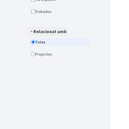
Trobades
Relacionat amb
Totes
Projectes