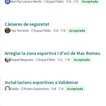
Mari Paz Lázaro Martín
Espai Públic
0
0
Acceptada
Càmeres de seguretat
Pep Torrents
Espai Públic
0
0
Acceptada
Arreglar la zona esportiva I d'oci de Mas Romeu.
Raquel Bejarano
Espai Públic
2
0
Acceptada
Instal·lacions esportives a Valldemar
Stella
Pistes Esportives
8
4
Acceptada