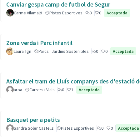
Canviar gespa camp de futbol de Segur
Carme Vilamajó
Pistes Esportives
3
0
Acceptada
Zona verda i Parc infantil
Laura Tgn
Parcs i Jardins Sostenibles
0
0
Acceptada
Asfaltar el tram de Lluís companys des d'estació 
aroa
Carrers i Vials
0
1
Acceptada
Basquet per a petits
Sandra Soler Castells
Pistes Esportives
0
0
Acceptada