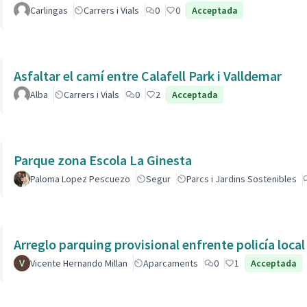
Carlingas
Carrers i Vials
0
0
Acceptada
Asfaltar el camí entre Calafell Park i Valldemar
Alba
Carrers i Vials
0
2
Acceptada
Parque zona Escola La Ginesta
Paloma Lopez Pescuezo
Segur
Parcs i Jardins Sostenibles
Arreglo parquing provisional enfrente policía local
Vicente Hernando Millan
Aparcaments
0
1
Acceptada