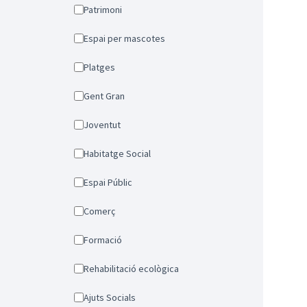
Patrimoni
Espai per mascotes
Platges
Gent Gran
Joventut
Habitatge Social
Espai Públic
Comerç
Formació
Rehabilitació ecològica
Ajuts Socials