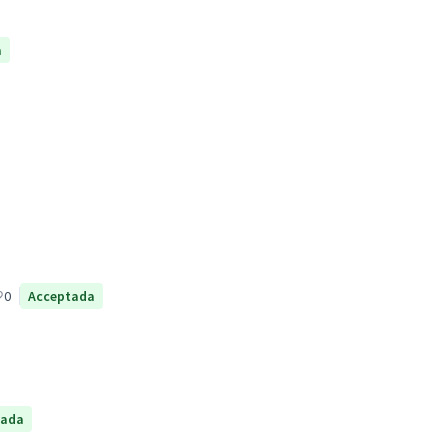
a
0
Acceptada
tada