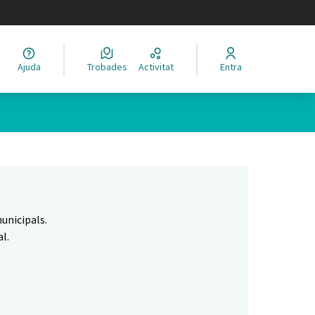
legir el idioma
Ajuda
Trobades
Activitat
Entra
Leaflet
|
©
HERE maps
 com a punts al mapa. L'element es pot fer servir amb un lector 
unicipals.
l.
.