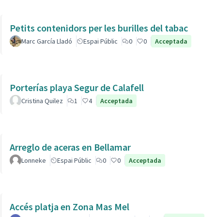
Petits contenidors per les burilles del tabac
Marc García Lladó
Espai Públic
0
0
Acceptada
Porterías playa Segur de Calafell
Cristina Quilez
1
4
Acceptada
Arreglo de aceras en Bellamar
Lonneke
Espai Públic
0
0
Acceptada
Accés platja en Zona Mas Mel