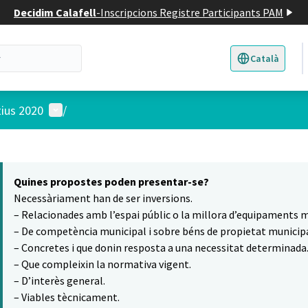
Decidim Calafell
-
Inscripcions Registre Participants PAM
Català
Triar la llengua
E
Menú d'usuari
tius 2020
/
 el mapa
5
t element és un mapa que presenta els components d'aquesta pàgina
Quines propostes poden presentar-se?
Necessàriament han de ser inversions.
– Relacionades amb l’espai públic o la millora d’equipaments m
– De competència municipal i sobre béns de propietat municipa
– Concretes i que donin resposta a una necessitat determinada
– Que compleixin la normativa vigent.
– D’interès general.
– Viables tècnicament.