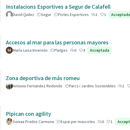
Instalacions Esportives a Segur de Calafell
David Quilez
Segur
Pistes Esportives
1
1
Acceptad
Accesos al mar para las personas mayores
María Luisa Invernón
Platges
0
4
Acceptada
Zona deportiva de más romeu
Antonio Fernandez Redondo
Parcs i Jardins Sostenibles
1
Pipican con agility
Soniaa Prados Carmona
Espai per mascotes
0
1
Accep