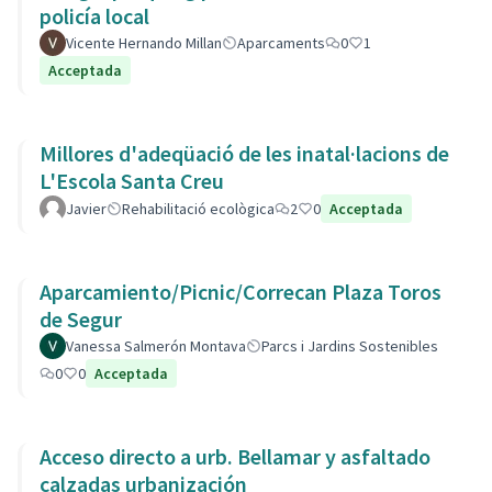
policía local
Vicente Hernando Millan
Aparcaments
0
1
Acceptada
Millores d'adeqüació de les inatal·lacions de
L'Escola Santa Creu
Javier
Rehabilitació ecològica
2
0
Acceptada
Aparcamiento/Picnic/Correcan Plaza Toros
de Segur
Vanessa Salmerón Montava
Parcs i Jardins Sostenibles
0
0
Acceptada
Acceso directo a urb. Bellamar y asfaltado
calzadas urbanización