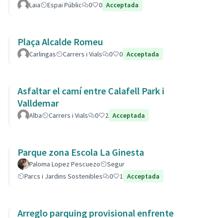
Laia
Espai Públic
0
0
Acceptada
Plaça Alcalde Romeu
Carlingas
Carrers i Vials
0
0
Acceptada
Asfaltar el camí entre Calafell Park i
Valldemar
Alba
Carrers i Vials
0
2
Acceptada
Parque zona Escola La Ginesta
Paloma Lopez Pescuezo
Segur
Parcs i Jardins Sostenibles
0
1
Acceptada
Arreglo parquing provisional enfrente