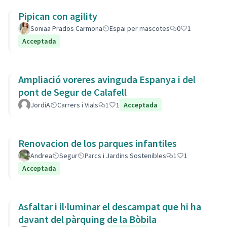
Pipican con agility
Soniaa Prados Carmona
Espai per mascotes
0
1
Acceptada
Ampliació voreres avinguda Espanya i del
pont de Segur de Calafell
JordiA
Carrers i Vials
1
1
Acceptada
Renovacion de los parques infantiles
Andrea
Segur
Parcs i Jardins Sostenibles
1
1
Acceptada
Asfaltar i il·luminar el descampat que hi ha
davant del pàrquing de la Bòbila