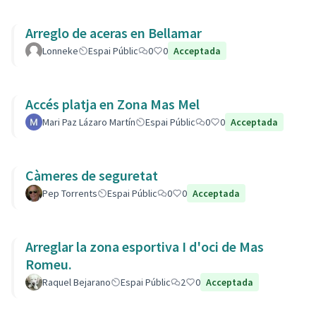
Arreglo de aceras en Bellamar
Lonneke
Espai Públic
0
0
Acceptada
Accés platja en Zona Mas Mel
Mari Paz Lázaro Martín
Espai Públic
0
0
Acceptada
Càmeres de seguretat
Pep Torrents
Espai Públic
0
0
Acceptada
Arreglar la zona esportiva I d'oci de Mas
Romeu.
Raquel Bejarano
Espai Públic
2
0
Acceptada