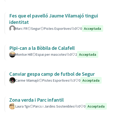
Fes que el pavelló Jaume Vilamajó tingui
identitat
Marc FR
Segur
Pistes Esportives
0
0
Acceptada
Pipi-can a la Bòbila de Calafell
Montse Hill
Espai per mascotes
0
2
Acceptada
Canviar gespa camp de futbol de Segur
Carme Vilamajó
Pistes Esportives
3
0
Acceptada
Zona verda i Parc infantil
Laura Tgn
Parcs i Jardins Sostenibles
0
0
Acceptada