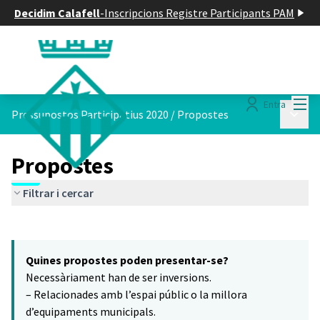
Decidim Calafell
-
Inscripcions Registre Participants PAM
Menú
Entra
Menú p
Pressupostos Participatius 2020
/
Propostes
Propostes
Filtrar i cercar
Saltar el mapa
Leaflet
|
©
HERE maps
16
El següent element és un mapa que presenta els components d'aq
+
Quines propostes poden presentar-se?
−
Necessàriament han de ser inversions.
– Relacionades amb l’espai públic o la millora
d’equipaments municipals.