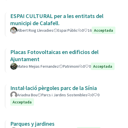
ESPAI CULTURAL per a les entitats del
municipi de Calafell.
Albert Roig Llevadies
Espai Públic
0
16
Acceptada
Placas Fotovoltaicas en edificios del
Ajuntament
Mateo Mejias Fernandez
Patrimoni
0
0
Acceptada
Instal·lació pèrgoles parc de la Sínia
Ariadna Bou
Parcs i Jardins Sostenibles
0
0
Acceptada
Parques y jardines