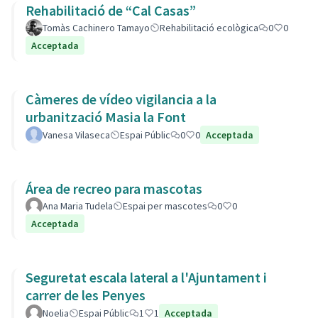
Rehabilitació de “Cal Casas”
Tomàs Cachinero Tamayo
Rehabilitació ecològica
0
0
Acceptada
Càmeres de vídeo vigilancia a la
urbanització Masia la Font
Vanesa Vilaseca
Espai Públic
0
0
Acceptada
Área de recreo para mascotas
Ana Maria Tudela
Espai per mascotes
0
0
Acceptada
Seguretat escala lateral a l'Ajuntament i
carrer de les Penyes
Noelia
Espai Públic
1
1
Acceptada