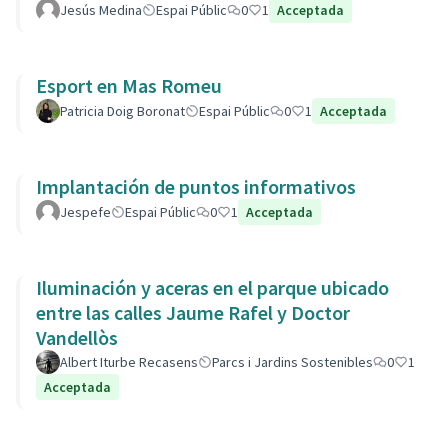
Jesús Medina
Espai Públic
0
1
Acceptada
Esport en Mas Romeu
Patricia Doig Boronat
Espai Públic
0
1
Acceptada
Implantación de puntos informativos
Jespefe
Espai Públic
0
1
Acceptada
Iluminación y aceras en el parque ubicado
entre las calles Jaume Rafel y Doctor
Vandellòs
Albert Iturbe Recasens
Parcs i Jardins Sostenibles
0
1
Acceptada