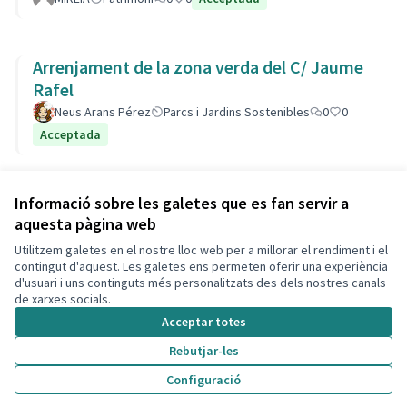
Arrenjament de la zona verda del C/ Jaume
Rafel
Neus Arans Pérez
Parcs i Jardins Sostenibles
0
0
Acceptada
Veure totes les propostes retirades
Informació sobre les galetes que es fan servir a
aquesta pàgina web
Utilitzem galetes en el nostre lloc web per a millorar el rendiment i el
Termes i condicions d'ús
contingut d'aquest. Les galetes ens permeten oferir una experiència
Configuració de les galetes
d'usuari i uns continguts més personalitzats des dels nostres canals
Decidim Calafell a X
Decidim Calafell a Facebook
Decidim Calafell a YouTube
Decidim Calafell a GitHub
de xarxes socials.
(Enllaç extern)
(Enllaç extern)
(Enllaç extern)
(Enllaç extern)
Acceptar totes
Rebutjar-les
Amb llicènc
(Enllaç exte
Configuració
(Enllaç extern)
Web creada amb
programari lliure
.
(Enllaç extern)