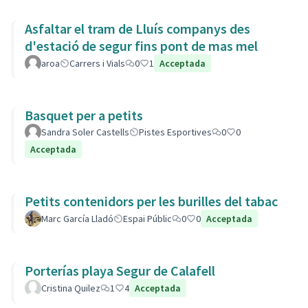
Asfaltar el tram de Lluís companys des
d'estació de segur fins pont de mas mel
aroa
Carrers i Vials
0
1
Acceptada
Basquet per a petits
Sandra Soler Castells
Pistes Esportives
0
0
Acceptada
Petits contenidors per les burilles del tabac
Marc García Lladó
Espai Públic
0
0
Acceptada
Porterías playa Segur de Calafell
Cristina Quilez
1
4
Acceptada