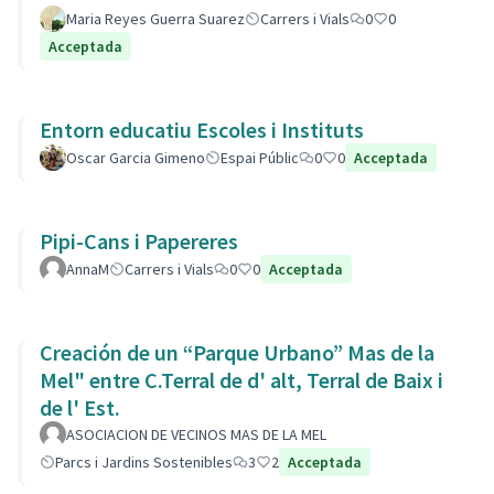
Maria Reyes Guerra Suarez
Carrers i Vials
0
0
Acceptada
Entorn educatiu Escoles i Instituts
Oscar Garcia Gimeno
Espai Públic
0
0
Acceptada
Pipi-Cans i Papereres
AnnaM
Carrers i Vials
0
0
Acceptada
Creación de un “Parque Urbano” Mas de la
Mel" entre C.Terral de d' alt, Terral de Baix i
de l' Est.
ASOCIACION DE VECINOS MAS DE LA MEL
Parcs i Jardins Sostenibles
3
2
Acceptada