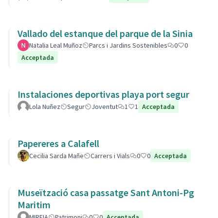
Vallado del estanque del parque de la Sinia
Natalia Leal Muñoz
Parcs i Jardins Sostenibles
0
0
Acceptada
Instalaciones deportivas playa port segur
Lola Nuñez
Segur
Joventut
1
1
Acceptada
Papereres a Calafell
Cecilia Sarda Mañe
Carrers i Vials
0
0
Acceptada
Museïtzació casa passatge Sant Antoni-Pg
Maritim
MIREIA
Patrimoni
0
0
Acceptada