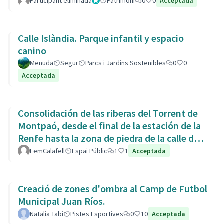
Participant eliminada
Administrador
Patrimoni
0
0
Acceptada
Calle Islàndia. Parque infantil y espacio
canino
Menuda
Segur
Parcs i Jardins Sostenibles
0
0
Acceptada
Consolidación de las riberas del Torrent de
Montpaó, desde el final de la estación de la
Renfe hasta la zona de piedra de la calle de
L’Estany.
FemCalafell
Espai Públic
1
1
Acceptada
Creació de zones d'ombra al Camp de Futbol
Municipal Juan Ríos.
Natalia Tabi
Pistes Esportives
0
10
Acceptada