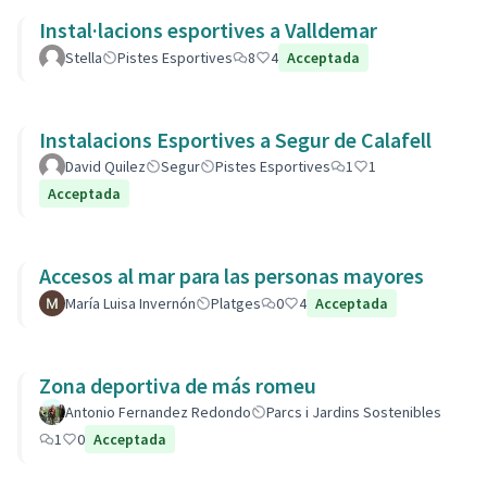
Instal·lacions esportives a Valldemar
Stella
Pistes Esportives
8
4
Acceptada
Instalacions Esportives a Segur de Calafell
David Quilez
Segur
Pistes Esportives
1
1
Acceptada
Accesos al mar para las personas mayores
María Luisa Invernón
Platges
0
4
Acceptada
Zona deportiva de más romeu
Antonio Fernandez Redondo
Parcs i Jardins Sostenibles
1
0
Acceptada