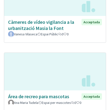
Càmeres de vídeo vigilancia a la
Acceptada
urbanització Masia la Font
Vanesa Vilaseca
Espai Públic
0
0
Área de recreo para mascotas
Acceptada
Ana Maria Tudela
Espai per mascotes
0
0