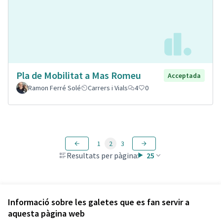
Pla de Mobilitat a Mas Romeu
Acceptada
Ramon Ferré Solé
Carrers i Vials
4
0
1
2
3
Resultats per pàgina:
25
Veure totes les propostes retirades
Informació sobre les galetes que es fan servir a
aquesta pàgina web