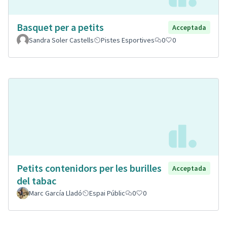
Basquet per a petits
Acceptada
Sandra Soler Castells
Pistes Esportives
0
0
Petits contenidors per les burilles
Acceptada
del tabac
Marc García Lladó
Espai Públic
0
0