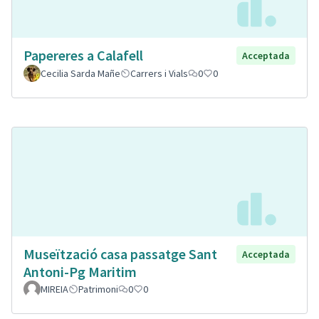
Papereres a Calafell
Acceptada
Cecilia Sarda Mañe
Carrers i Vials
0
0
Museïtzació casa passatge Sant
Acceptada
Antoni-Pg Maritim
MIREIA
Patrimoni
0
0