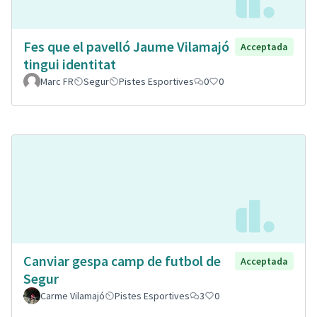
Fes que el pavelló Jaume Vilamajó
Acceptada
tingui identitat
Marc FR
Segur
Pistes Esportives
0
0
Canviar gespa camp de futbol de
Acceptada
Segur
Carme Vilamajó
Pistes Esportives
3
0