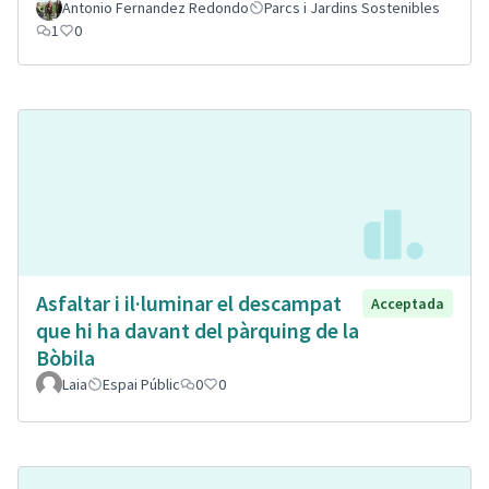
Antonio Fernandez Redondo
Parcs i Jardins Sostenibles
1
0
Asfaltar i il·luminar el descampat
Acceptada
que hi ha davant del pàrquing de la
Bòbila
Laia
Espai Públic
0
0