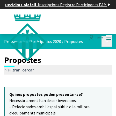
Decidim Calafell
-
Inscripcions Registre Participants PAM
Menú
Entra
Menú p
Pressupostos Participatius 2020
/
Propostes
Propostes
Filtrar i cercar
Saltar el mapa
Leaflet
|
©
HERE maps
7
El següent element és un mapa que presenta els components d'aq
+
Quines propostes poden presentar-se?
−
Necessàriament han de ser inversions.
– Relacionades amb l’espai públic o la millora
d’equipaments municipals.