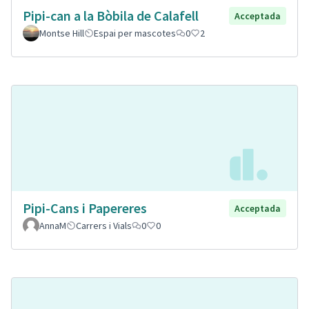
Pipi-can a la Bòbila de Calafell
Acceptada
Montse Hill
Espai per mascotes
0
2
Pipi-Cans i Papereres
Acceptada
AnnaM
Carrers i Vials
0
0