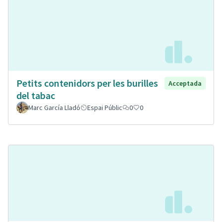
Petits contenidors per les burilles
Acceptada
del tabac
Marc García Lladó
Espai Públic
0
0