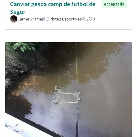
Canviar gespa camp de futbol de
Acceptada
Segur
Carme Vilamajó
Pistes Esportives
3
0