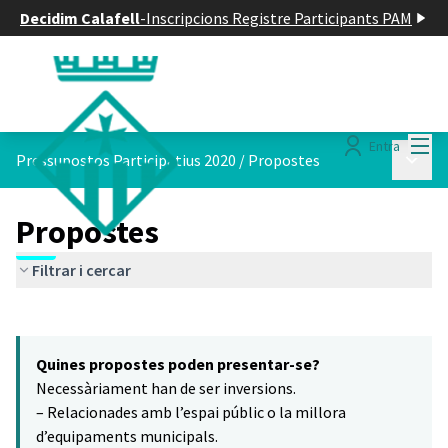
Decidim Calafell
-
Inscripcions Registre Participants PAM
Menú
Entra
Menú p
Pressupostos Participatius 2020
/
Propostes
Propostes
Filtrar i cercar
Saltar el mapa
Leaflet
|
©
HERE maps
16
El següent element és un mapa que presenta els components d'aq
+
Quines propostes poden presentar-se?
−
Necessàriament han de ser inversions.
– Relacionades amb l’espai públic o la millora
d’equipaments municipals.