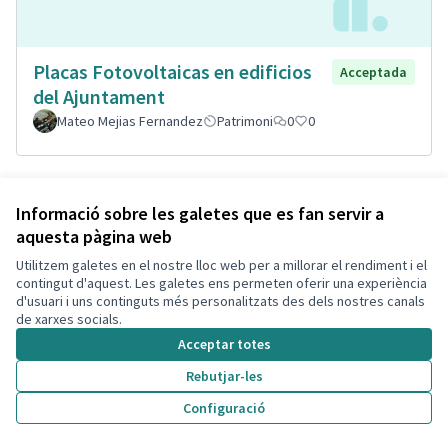
Placas Fotovoltaicas en edificios
Acceptada
del Ajuntament
Mateo Mejias Fernandez
Patrimoni
0
0
Informació sobre les galetes que es fan servir a
aquesta pàgina web
Utilitzem galetes en el nostre lloc web per a millorar el rendiment i el
contingut d'aquest. Les galetes ens permeten oferir una experiència
d'usuari i uns continguts més personalitzats des dels nostres canals
de xarxes socials.
Acceptar totes
Porterías playa Segur de Calafell
Acceptada
Rebutjar-les
Cristina Quilez
1
4
Configuració