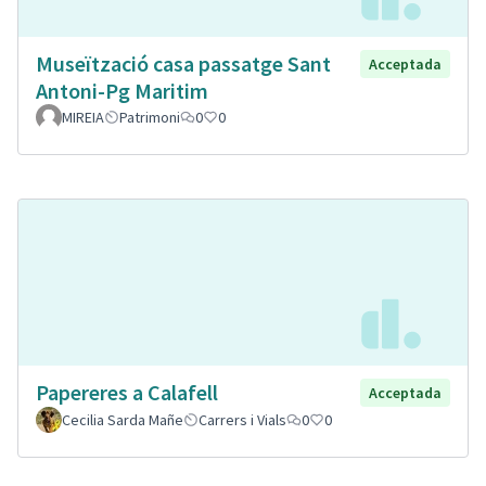
Museïtzació casa passatge Sant
Acceptada
Antoni-Pg Maritim
MIREIA
Patrimoni
0
0
Papereres a Calafell
Acceptada
Cecilia Sarda Mañe
Carrers i Vials
0
0