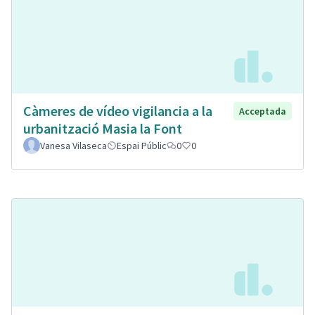
Càmeres de vídeo vigilancia a la
Acceptada
urbanització Masia la Font
Vanesa Vilaseca
Espai Públic
0
0