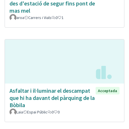
des d'estació de segur fins pont de
mas mel
aroa
Carrers i Vials
0
1
Asfaltar i il·luminar el descampat
Acceptada
que hi ha davant del pàrquing de la
Bòbila
Laia
Espai Públic
0
0