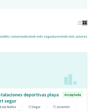
ns
Més comentades
Amb més seguidores
Amb més autores
stalaciones deportivas playa
Acceptada
rt segur
Lola Nuñez
Segur
Joventut