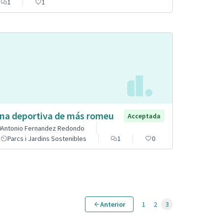
1
1
na deportiva de más romeu
Acceptada
Antonio Fernandez Redondo
Parcs i Jardins Sostenibles
1
0
Anterior
1
2
3