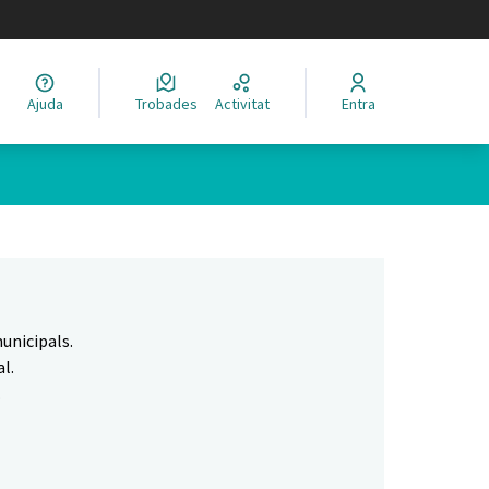
legir el idioma
Ajuda
Trobades
Activitat
Entra
Leaflet
|
©
HERE maps
 com a punts al mapa. L'element es pot fer servir amb un lector 
unicipals.
l.
.