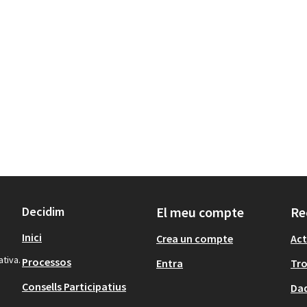
Decidim
El meu compte
Re
Inici
Crea un compte
Act
ativa.
Processos
Entra
Tr
Consells Participatius
Dad