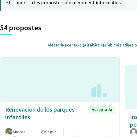
Els suports a les propostes són merament informatius
54 propostes
Aleatori
Recent
A-Z (Alfabètic)
Amb més adhesio
Renovacion de los parques
Acceptada
In
infantiles
po
Andrea
Segur