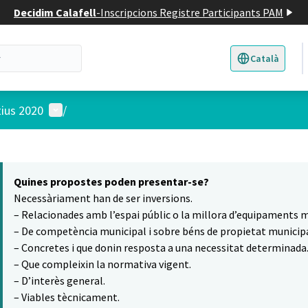
Decidim Calafell
-
Inscripcions Registre Participants PAM
Català
Triar la llengua
E
Menú d'usuari
tius 2020
/
 el mapa
t element és un mapa que presenta els components d'aquesta pàgina
Quines propostes poden presentar-se?
Necessàriament han de ser inversions.
– Relacionades amb l’espai públic o la millora d’equipaments m
– De competència municipal i sobre béns de propietat municipa
– Concretes i que donin resposta a una necessitat determinada
– Que compleixin la normativa vigent.
– D’interès general.
– Viables tècnicament.