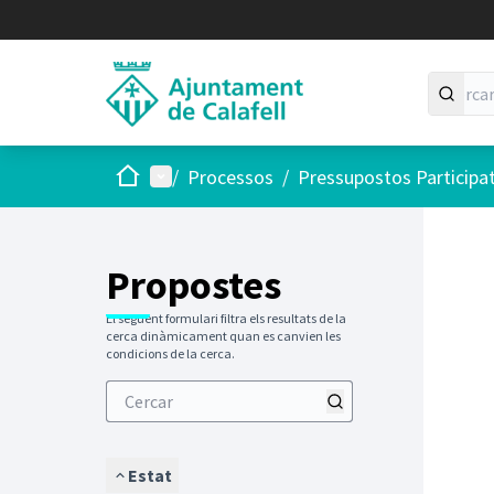
Inici
Menú principal
/
Processos
/
Pressupostos Participa
Saltar
El següen
+
−
Propostes
El següent formulari filtra els resultats de la
cerca dinàmicament quan es canvien les
condicions de la cerca.
Estat