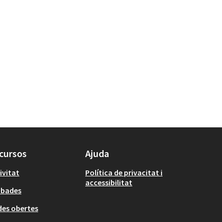
cursos
Ajuda
ivitat
Política de privacitat i
accessibilitat
obades
es obertes