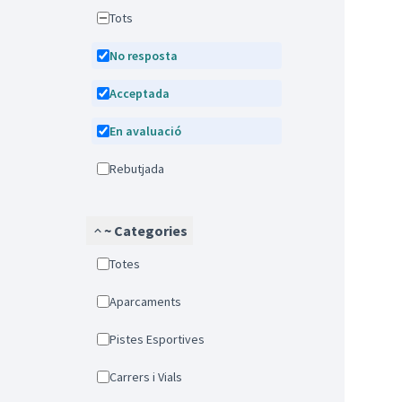
Tots
No resposta
Acceptada
En avaluació
Rebutjada
~ Categories
Totes
Aparcaments
Pistes Esportives
Carrers i Vials