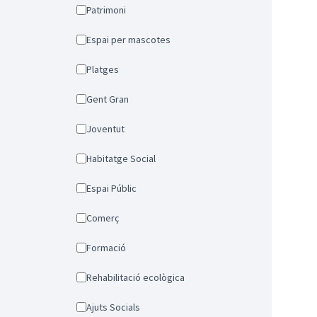
Patrimoni
Espai per mascotes
Platges
Gent Gran
Joventut
Habitatge Social
Espai Públic
Comerç
Formació
Rehabilitació ecològica
Ajuts Socials