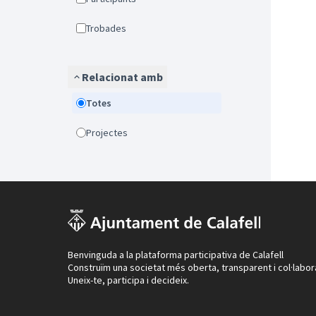
Trobades
Relacionat amb
Totes
Projectes
Benvinguda a la plataforma participativa de Calafell
Construïm una societat més oberta, transparent i col·labor
Uneix-te, participa i decideix.