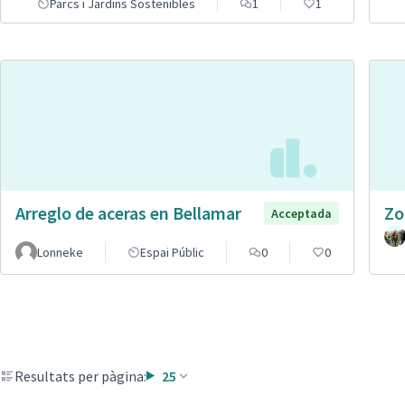
Parcs i Jardins Sostenibles
1
1
Arreglo de aceras en Bellamar
Zo
Acceptada
Lonneke
Espai Públic
0
0
Resultats per pàgina:
25