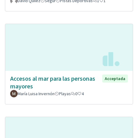
David Quilez
Segur
Pistas Deportivas
1
1
Accesos al mar para las personas
Acceptada
mayores
María Luisa Invernón
Playas
0
4