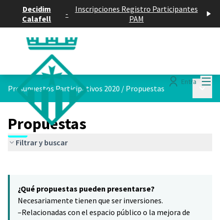
Decidim
Inscripciones Registro Participantes
-
Calafell
PAM
Menú
Entra
Menú p
Presupuestos Participativos 2020
/
Propuestas
Propuestas
Filtrar y buscar
Saltar el mapa
Leaflet
|
©
HERE maps
5
El siguiente elemento es un mapa que presenta los componentes 
+
¿Qué propuestas pueden presentarse?
−
Necesariamente tienen que ser inversiones.
–Relacionadas con el espacio público o la mejora de