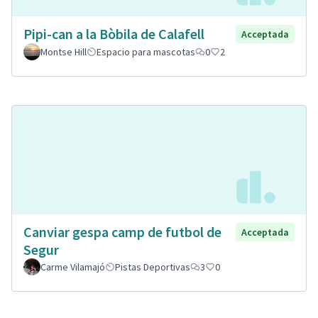
Pipi-can a la Bòbila de Calafell
Acceptada
Montse Hill
Espacio para mascotas
0
2
Canviar gespa camp de futbol de
Acceptada
Segur
Carme Vilamajó
Pistas Deportivas
3
0