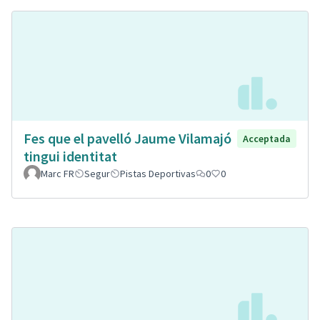
Fes que el pavelló Jaume Vilamajó
Acceptada
tingui identitat
Marc FR
Segur
Pistas Deportivas
0
0