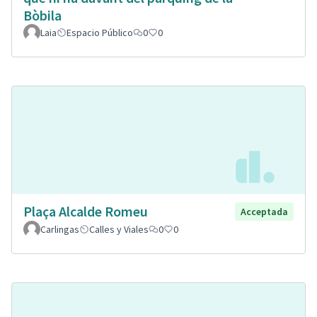
Bòbila
Laia
Espacio Público
0
0
Plaça Alcalde Romeu
Acceptada
Carlingas
Calles y Viales
0
0