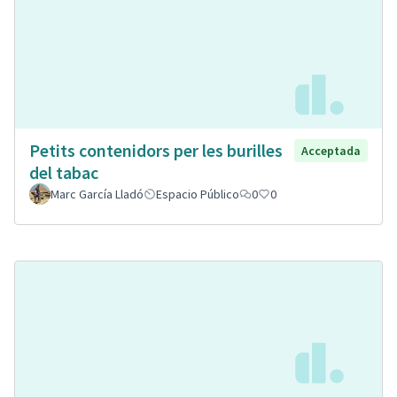
Petits contenidors per les burilles
Acceptada
del tabac
Marc García Lladó
Espacio Público
0
0