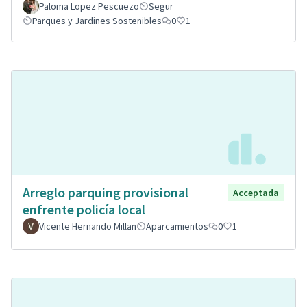
Paloma Lopez Pescuezo
Segur
Parques y Jardines Sostenibles
0
1
Arreglo parquing provisional
Acceptada
enfrente policía local
Vicente Hernando Millan
Aparcamientos
0
1