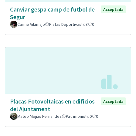
Canviar gespa camp de futbol de
Acceptada
Segur
Carme Vilamajó
Pistas Deportivas
3
0
Placas Fotovoltaicas en edificios
Acceptada
del Ajuntament
Mateo Mejias Fernandez
Patrimonio
0
0