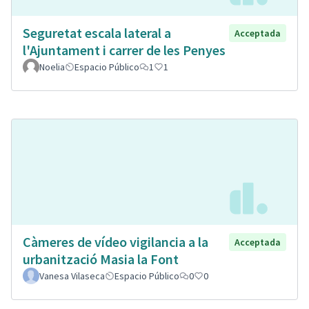
Seguretat escala lateral a
Acceptada
l'Ajuntament i carrer de les Penyes
Noelia
Espacio Público
1
1
Càmeres de vídeo vigilancia a la
Acceptada
urbanització Masia la Font
Vanesa Vilaseca
Espacio Público
0
0