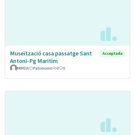
Museïtzació casa passatge Sant
Acceptada
Antoni-Pg Maritim
MIREIA
Patrimonio
0
0