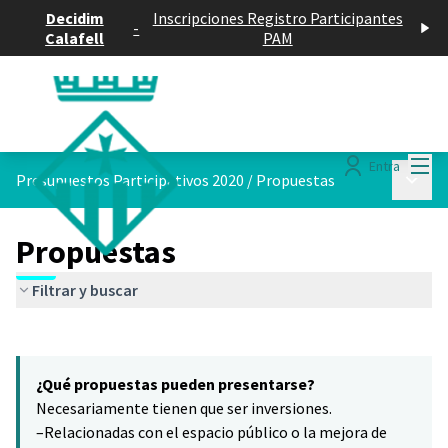
Decidim
Inscripciones Registro Participantes
-
Calafell
PAM
Menú
Entra
Menú p
Presupuestos Participativos 2020
/
Propuestas
Propuestas
Filtrar y buscar
Saltar el mapa
Leaflet
|
©
HERE maps
10
El siguiente elemento es un mapa que presenta los componentes 
+
¿Qué propuestas pueden presentarse?
−
Necesariamente tienen que ser inversiones.
–Relacionadas con el espacio público o la mejora de