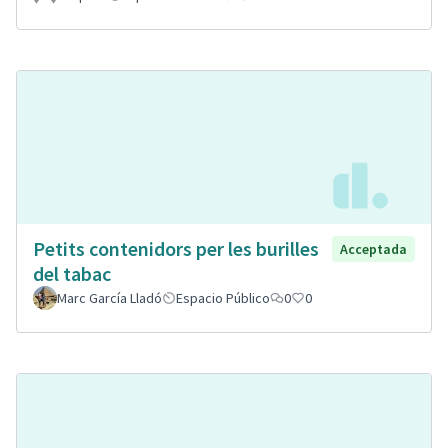
Petits contenidors per les burilles
Acceptada
del tabac
Marc García Lladó
Espacio Público
0
0