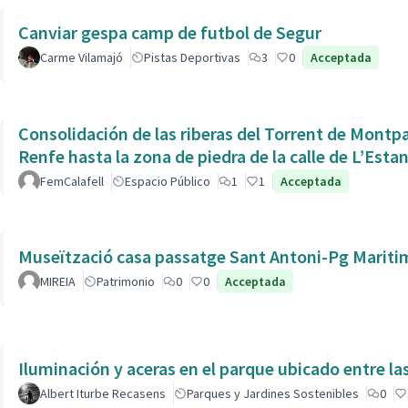
Canviar gespa camp de futbol de Segur
Carme Vilamajó
Pistas Deportivas
3
0
Acceptada
Consolidación de las riberas del Torrent de Montpaó
Renfe hasta la zona de piedra de la calle de L’Estan
FemCalafell
Espacio Público
1
1
Acceptada
Museïtzació casa passatge Sant Antoni-Pg Mariti
MIREIA
Patrimonio
0
0
Acceptada
Iluminación y aceras en el parque ubicado entre la
Albert Iturbe Recasens
Parques y Jardines Sostenibles
0