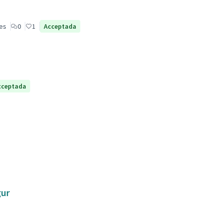
les
0
1
Acceptada
cceptada
gur