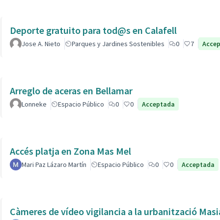
Deporte gratuito para tod@s en Calafell
Jose A. Nieto
Parques y Jardines Sostenibles
0
7
Acce
Arreglo de aceras en Bellamar
Lonneke
Espacio Público
0
0
Acceptada
Accés platja en Zona Mas Mel
Mari Paz Lázaro Martín
Espacio Público
0
0
Acceptada
Càmeres de vídeo vigilancia a la urbanització Masi