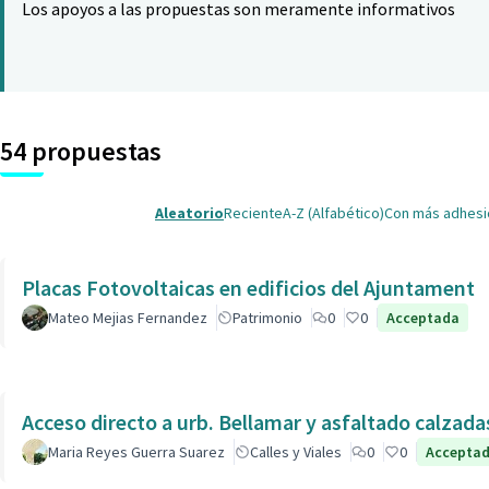
Los apoyos a las propuestas son meramente informativos
54 propuestas
Aleatorio
Reciente
A-Z (Alfabético)
Con más adhes
Placas Fotovoltaicas en edificios del Ajuntament
Mateo Mejias Fernandez
Patrimonio
0
0
Acceptada
Acceso directo a urb. Bellamar y asfaltado calzad
Maria Reyes Guerra Suarez
Calles y Viales
0
0
Accepta