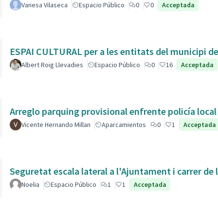
Vanesa Vilaseca
Espacio Público
0
0
Acceptada
ESPAI CULTURAL per a les entitats del municipi de 
Albert Roig Llevadies
Espacio Público
0
16
Acceptada
Arreglo parquing provisional enfrente policía local
Vicente Hernando Millan
Aparcamientos
0
1
Acceptada
Seguretat escala lateral a l'Ajuntament i carrer de
Noelia
Espacio Público
1
1
Acceptada