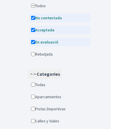
Todos
No contestada
Acceptada
En avaluació
Rebutjada
~ Categories
Todas
Aparcamientos
Pistas Deportivas
Calles y Viales