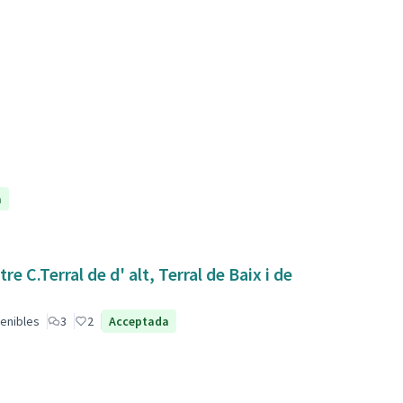
a
 C.Terral de d' alt, Terral de Baix i de
enibles
3
2
Acceptada