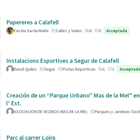
Papereres a Calafell
Cecilia Sarda Mañe
Calles y Viales
0
0
Acceptada
Instalacions Esportives a Segur de Calafell
David Quilez
Segur
Pistas Deportivas
1
1
Acceptad
Creación de un “Parque Urbano” Mas de la Mel" entre
l' Est.
ASOCIACION DE VECINOS MAS DE LA MEL
Parques y Jardines Sost
Parc al carrer Loira