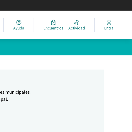
legir el idioma
Ayuda
Encuentros
Actividad
Entra
Leaflet
|
©
HERE maps
ina como puntos en el mapa. El elemento se puede utilizar con un 
nes municipales.
pal.