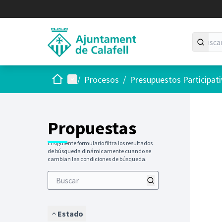
Inicio
Menú principal
/
Procesos
/
Presupuestos Participat
Saltar
El siguie
+
−
Propuestas
El siguiente formulario filtra los resultados
de búsqueda dinámicamente cuando se
cambian las condiciones de búsqueda.
Estado