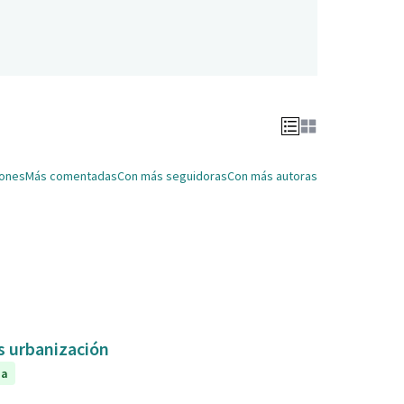
iones
Más comentadas
Con más seguidoras
Con más autoras
as urbanización
da