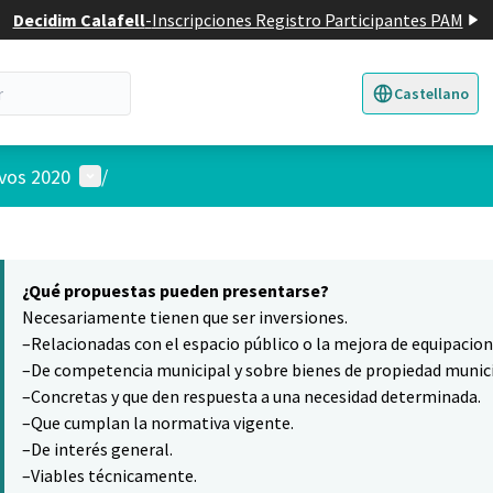
Decidim Calafell
-
Inscripciones Registro Participantes PAM
Castellano
Triar la llengua
E
Menú de usuario
ivos 2020
/
 el mapa
7
nte elemento es un mapa que presenta los componentes de esta pág
¿Qué propuestas pueden presentarse?
Necesariamente tienen que ser inversiones.
–Relacionadas con el espacio público o la mejora de equipacio
–De competencia municipal y sobre bienes de propiedad munici
–Concretas y que den respuesta a una necesidad determinada.
–Que cumplan la normativa vigente.
–De interés general.
–Viables técnicamente.