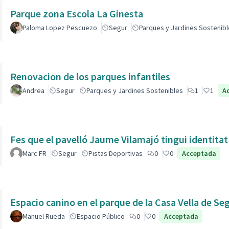
Parque zona Escola La Ginesta
Paloma Lopez Pescuezo
Segur
Parques y Jardines Sostenib
Renovacion de los parques infantiles
Andrea
Segur
Parques y Jardines Sostenibles
1
1
A
Fes que el pavelló Jaume Vilamajó tingui identitat
Marc FR
Segur
Pistas Deportivas
0
0
Acceptada
Espacio canino en el parque de la Casa Vella de Se
Manuel Rueda
Espacio Público
0
0
Acceptada