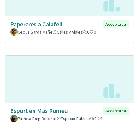
Papereres a Calafell
Acceptada
Cecilia Sarda Mañe
Calles y Viales
0
0
Esport en Mas Romeu
Acceptada
Patricia Doig Boronat
Espacio Público
0
1