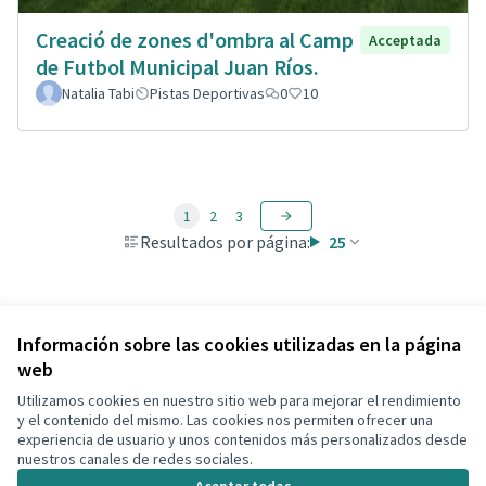
Creació de zones d'ombra al Camp
Acceptada
de Futbol Municipal Juan Ríos.
Natalia Tabi
Pistas Deportivas
0
10
1
2
3
Resultados por página:
25
Ver todas las propuestas retiradas
Información sobre las cookies utilizadas en la página
web
Utilizamos cookies en nuestro sitio web para mejorar el rendimiento
Términos y condiciones de uso
y el contenido del mismo. Las cookies nos permiten ofrecer una
Configuración de cookies
experiencia de usuario y unos contenidos más personalizados desde
Decidim Calafell en X
Decidim Calafell en Facebook
Decidim Calafell en YouTube
Decidim Calafell en GitHub
nuestros canales de redes sociales.
(Enlace externo)
(Enlace externo)
(Enlace externo)
(Enlace externo)