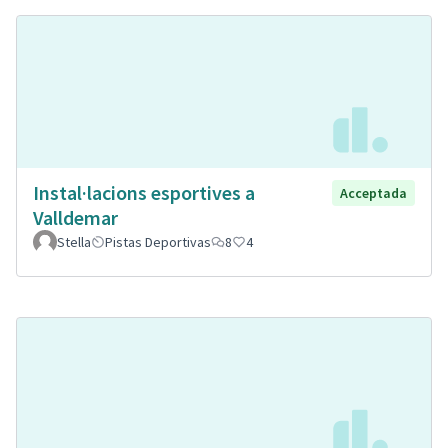
Instal·lacions esportives a
Acceptada
Valldemar
Stella
Pistas Deportivas
8
4