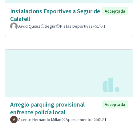
Instalacions Esportives a Segur de
Acceptada
Calafell
David Quilez
Segur
Pistas Deportivas
1
1
Arreglo parquing provisional
Acceptada
enfrente policía local
Vicente Hernando Millan
Aparcamientos
0
1