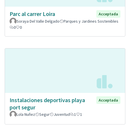
Parc al carrer Loira
Acceptada
Soraya Del Valle Delgado
Parques y Jardines Sostenibles
0
0
Instalaciones deportivas playa
Acceptada
port segur
Lola Nuñez
Segur
Juventud
1
1