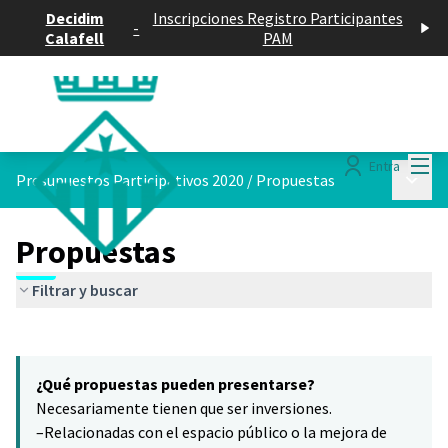
Decidim
Inscripciones Registro Participantes
-
Calafell
PAM
Menú
Entra
Menú p
Presupuestos Participativos 2020
/
Propuestas
Propuestas
Filtrar y buscar
Saltar el mapa
Leaflet
|
©
HERE maps
8
El siguiente elemento es un mapa que presenta los componentes 
+
¿Qué propuestas pueden presentarse?
−
Necesariamente tienen que ser inversiones.
–Relacionadas con el espacio público o la mejora de