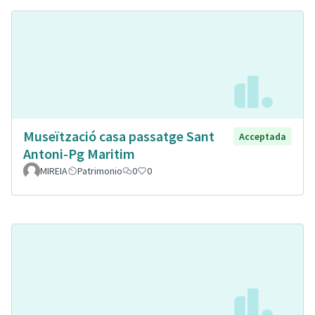
Museïtzació casa passatge Sant
Acceptada
Antoni-Pg Maritim
MIREIA
Patrimonio
0
0